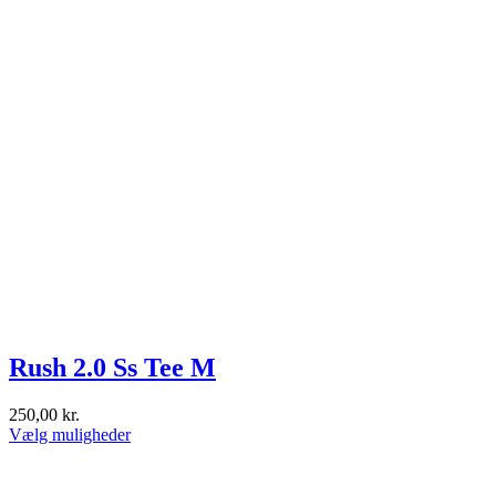
Rush 2.0 Ss Tee M
250,00
kr.
Dette
Vælg muligheder
vare
har
flere