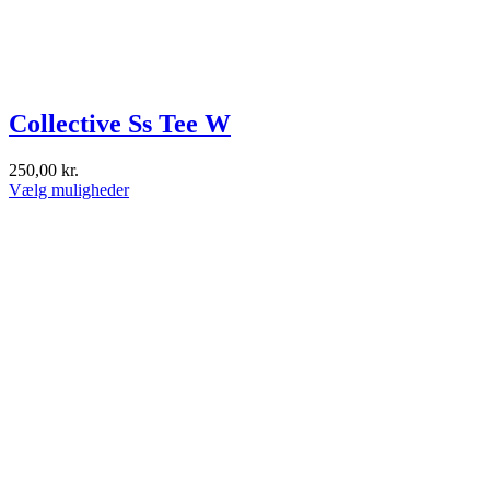
Collective Ss Tee W
250,00
kr.
Dette
Vælg muligheder
vare
har
flere
varianter.
Mulighederne
kan
vælges
på
varesiden