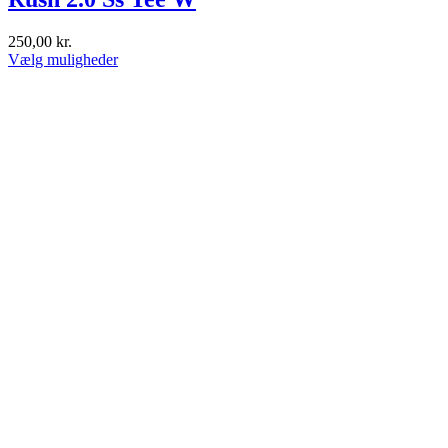
250,00
kr.
Dette
Vælg muligheder
vare
har
flere
varianter.
Mulighederne
kan
vælges
på
varesiden