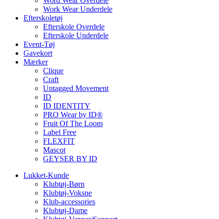
Word Wear Overdele
Work Wear Underdele
Efterskoletøj
Efterskole Overdele
Efterskole Underdele
Event-Tøj
Gavekort
Mærker
Clique
Craft
Untagged Movement
ID
ID IDENTITY
PRO Wear by ID®
Fruit Of The Loom
Label Free
FLEXFIT
Mascot
GEYSER BY ID
Lukket-Kunde
Klubtøj-Børn
Klubtøj-Voksne
Klub-accessories
Klubtøj-Dame