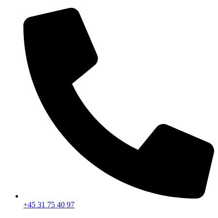
Videre
til
indhold
+45 31 75 40 97