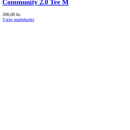
Community 2.0 Tee M
200,00
kr.
Dette
Vælg muligheder
vare
har
flere
varianter.
Mulighederne
kan
vælges
på
varesiden