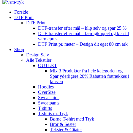
Forside
DTF Print
DTF Print
DTF-transfer efter mål – klip selv og spar 25 %
DTF-transfer efter mål – færdigklippet og klar til
varmepres
DTF Print pr. meter – Design dit eget 80 cm ark
Shop
Design Selv
Alle Tekstiler
OUTLET
Mix 3 Produkter fra hele kategorien og
Spar yderligere 20% Rabatten fratrækkes i
kurven
Hoodies
OverSize
Sweatshirts
Sweatpants
T-shirts
T-shirts m. Tryk
Børne T-shirt med Tryk
Bror & Søster
Tekster & Citater