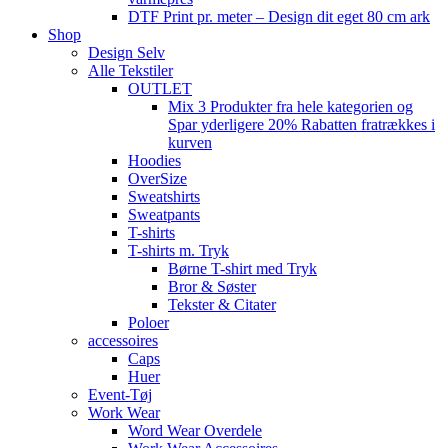
DTF Print pr. meter – Design dit eget 80 cm ark
Shop
Design Selv
Alle Tekstiler
OUTLET
Mix 3 Produkter fra hele kategorien og
Spar yderligere 20% Rabatten fratrækkes i
kurven
Hoodies
OverSize
Sweatshirts
Sweatpants
T-shirts
T-shirts m. Tryk
Børne T-shirt med Tryk
Bror & Søster
Tekster & Citater
Poloer
accessoires
Caps
Huer
Event-Tøj
Work Wear
Word Wear Overdele