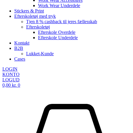
Work Wear Accessoires
Work Wear Underdele
Stickers & Print
Efterskoletøj med tryk
Tjen 8 % cashback til jeres fællesskab
Efterskoletøj
Efterskole Overdele
Efterskole Underdele
Kontakt
B2B
Lukket-Kunde
Cases
LOGIN
KONTO
LOGUD
0,00
kr.
0