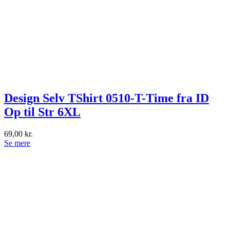
Design Selv TShirt 0510-T-Time fra ID
Op til Str 6XL
69,00
kr.
Dette
Se mere
vare
har
flere
varianter.
Mulighederne
kan
vælges
på
varesiden