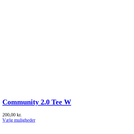
Community 2.0 Tee W
200,00
kr.
Dette
Vælg muligheder
vare
har