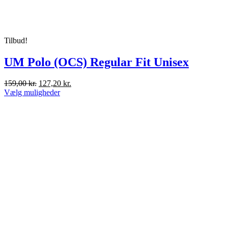
Tilbud!
UM Polo (OCS) Regular Fit Unisex
Den
Den
159,00
kr.
127,20
kr.
oprindelige
Dette
aktuelle
Vælg muligheder
pris
vare
pris
var:
har
er:
159,00 kr..
flere
127,20 kr..
varianter.
Mulighederne
kan
vælges
på
varesiden