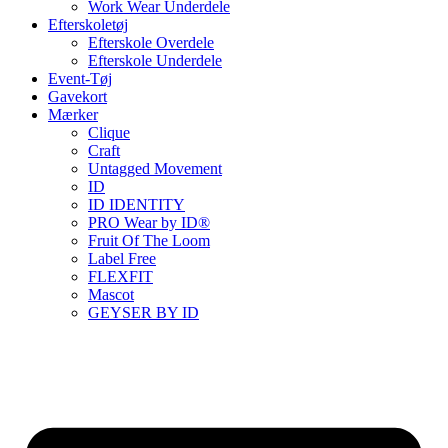
Work Wear Underdele
Efterskoletøj
Efterskole Overdele
Efterskole Underdele
Event-Tøj
Gavekort
Mærker
Clique
Craft
Untagged Movement
ID
ID IDENTITY
PRO Wear by ID®
Fruit Of The Loom
Label Free
FLEXFIT
Mascot
GEYSER BY ID