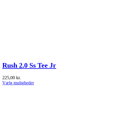
Rush 2.0 Ss Tee Jr
225,00
kr.
Dette
Vælg muligheder
vare
har
flere
varianter.
Mulighederne
kan
vælges
på