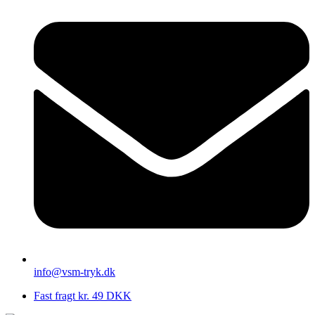
info@vsm-tryk.dk
Fast fragt kr. 49 DKK