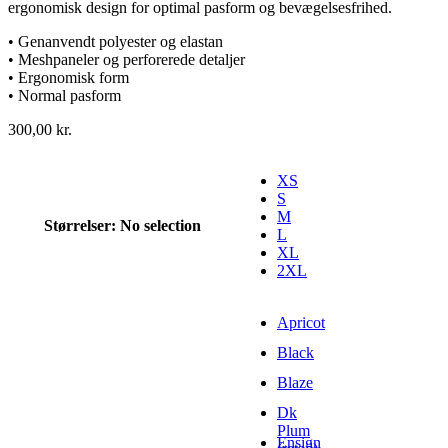
ergonomisk design for optimal pasform og bevægelsesfrihed.
• Genanvendt polyester og elastan
• Meshpaneler og perforerede detaljer
• Ergonomisk form
• Normal pasform
300,00
kr.
XS
S
M
Størrelser
:
No selection
L
XL
2XL
Apricot
Black
Blaze
Dk
Plum
Ensign