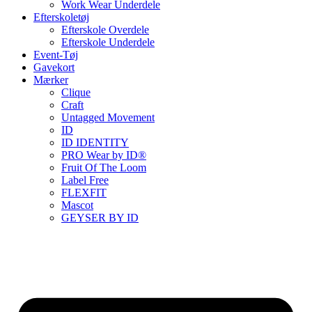
Work Wear Underdele
Efterskoletøj
Efterskole Overdele
Efterskole Underdele
Event-Tøj
Gavekort
Mærker
Clique
Craft
Untagged Movement
ID
ID IDENTITY
PRO Wear by ID®
Fruit Of The Loom
Label Free
FLEXFIT
Mascot
GEYSER BY ID