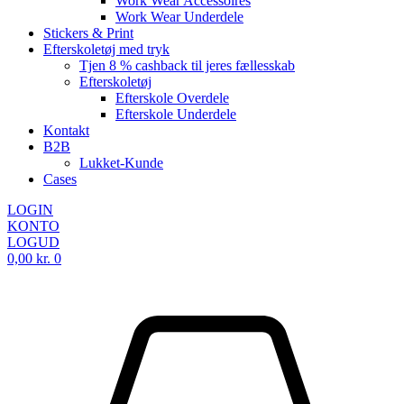
Work Wear Accessoires
Work Wear Underdele
Stickers & Print
Efterskoletøj med tryk
Tjen 8 % cashback til jeres fællesskab
Efterskoletøj
Efterskole Overdele
Efterskole Underdele
Kontakt
B2B
Lukket-Kunde
Cases
LOGIN
KONTO
LOGUD
0,00
kr.
0