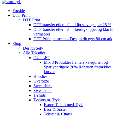
Forside
DTF Print
DTF Print
DTF-transfer efter mål – klip selv og spar 25 %
DTF-transfer efter mål – færdigklippet og klar til
varmepres
DTF Print pr. meter – Design dit eget 80 cm ark
Shop
Design Selv
Alle Tekstiler
OUTLET
Mix 3 Produkter fra hele kategorien og
Spar yderligere 20% Rabatten fratrækkes i
kurven
Hoodies
OverSize
Sweatshirts
Sweatpants
T-shirts
T-shirts m. Tryk
Børne T-shirt med Tryk
Bror & Søster
Tekster & Citater