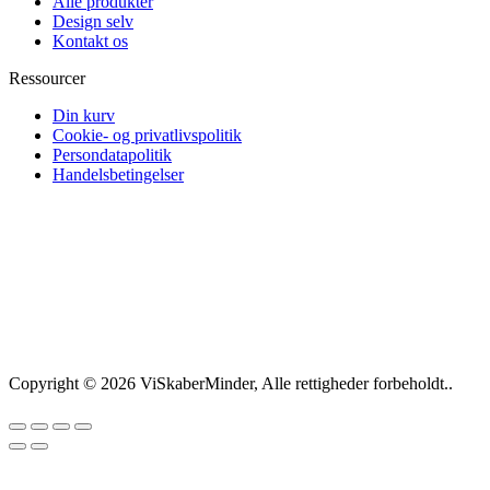
Alle produkter
Design selv
Kontakt os
Ressourcer
Din kurv
Cookie- og privatlivspolitik
Persondatapolitik
Handelsbetingelser
Copyright © 2026 ViSkaberMinder, Alle rettigheder forbeholdt..