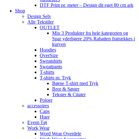
DTF Print pr. meter – Design dit eget 80 cm ark
Shop
Design Selv
Alle Tekstiler
OUTLET
Mix 3 Produkter fra hele kategorien og
Spar yderligere 20% Rabatten fratrækkes i
kurven
Hoodies
OverSize
Sweatshirts
Sweatpants
T-shirts
T-shirts m. Tryk
Børne T-shirt med Tryk
Bror & Søster
Tekster & Citater
Poloer
accessoires
Caps
Huer
Event-Tøj
Work Wear
Word Wear Overdele