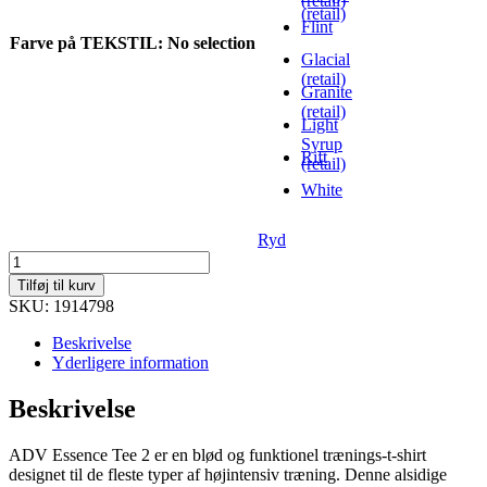
(retail)
(retail)
Flint
Farve på TEKSTIL
:
No selection
Glacial
(retail)
Granite
(retail)
Light
Syrup
Rift
(retail)
White
Ryd
ADV
Essence
Tilføj til kurv
Ss
SKU: 1914798
Tee
2
Beskrivelse
W
Yderligere information
antal
Beskrivelse
ADV Essence Tee 2 er en blød og funktionel trænings-t-shirt
designet til de fleste typer af højintensiv træning. Denne alsidige