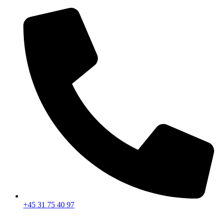
Videre
til
indhold
+45 31 75 40 97