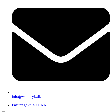
info@vsm-tryk.dk
Fast fragt kr. 49 DKK