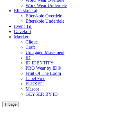
Word Wear Overdele
Work Wear Underdele
Efterskoletøj
Efterskole Overdele
Efterskole Underdele
Event-Tøj
Gavekort
Mærker
Clique
Craft
Untagged Movement
ID
ID IDENTITY
PRO Wear by ID®
Fruit Of The Loom
Label Free
FLEXFIT
Mascot
GEYSER BY ID
Tilbage