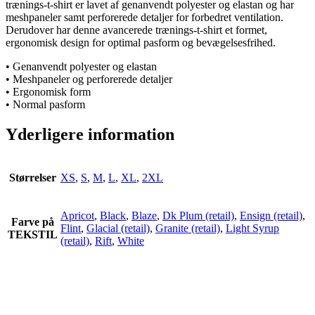
trænings-t-shirt er lavet af genanvendt polyester og elastan og har
meshpaneler samt perforerede detaljer for forbedret ventilation.
Derudover har denne avancerede trænings-t-shirt et formet,
ergonomisk design for optimal pasform og bevægelsesfrihed.
• Genanvendt polyester og elastan
• Meshpaneler og perforerede detaljer
• Ergonomisk form
• Normal pasform
Yderligere information
Størrelser
XS
,
S
,
M
,
L
,
XL
,
2XL
Apricot
,
Black
,
Blaze
,
Dk Plum (retail)
,
Ensign (retail)
,
Farve på
Flint
,
Glacial (retail)
,
Granite (retail)
,
Light Syrup
TEKSTIL
(retail)
,
Rift
,
White