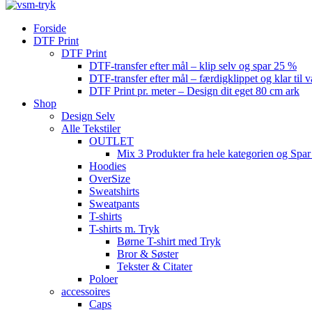
Forside
DTF Print
DTF Print
DTF-transfer efter mål – klip selv og spar 25 %
DTF-transfer efter mål – færdigklippet og klar til 
DTF Print pr. meter – Design dit eget 80 cm ark
Shop
Design Selv
Alle Tekstiler
OUTLET
Mix 3 Produkter fra hele kategorien og Spar
Hoodies
OverSize
Sweatshirts
Sweatpants
T-shirts
T-shirts m. Tryk
Børne T-shirt med Tryk
Bror & Søster
Tekster & Citater
Poloer
accessoires
Caps