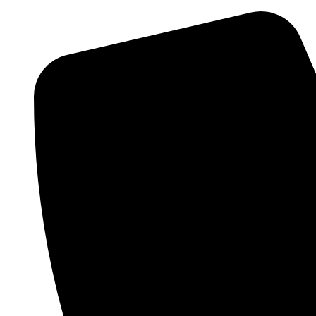
Videre
til
indhold