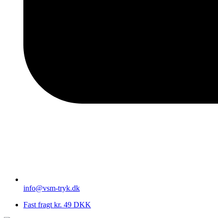
info@vsm-tryk.dk
Fast fragt kr. 49 DKK