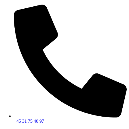
Videre
til
indhold
+45 31 75 40 97