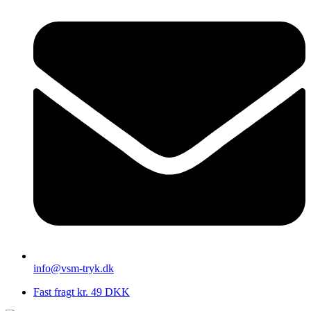
info@vsm-tryk.dk
Fast fragt kr. 49 DKK