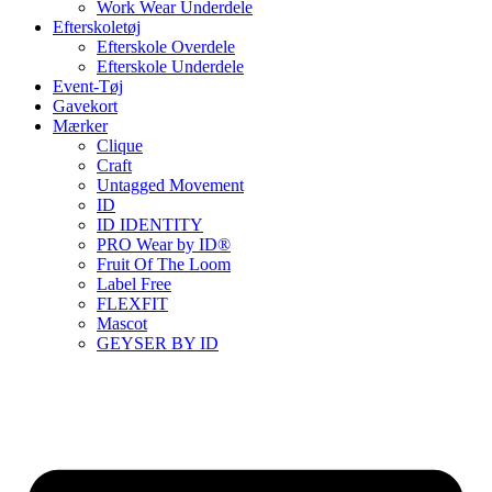
Work Wear Underdele
Efterskoletøj
Efterskole Overdele
Efterskole Underdele
Event-Tøj
Gavekort
Mærker
Clique
Craft
Untagged Movement
ID
ID IDENTITY
PRO Wear by ID®
Fruit Of The Loom
Label Free
FLEXFIT
Mascot
GEYSER BY ID