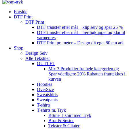
Forside
DTF Print
DTF Print
DTF-transfer efter mål – klip selv og spar 25 %
DTF-transfer efter mål – færdigklippet og klar til
varmepres
DTF Print pr. meter – Design dit eget 80 cm ark
Shop
Design Selv
Alle Tekstiler
OUTLET
Mix 3 Produkter fra hele kategorien og
Spar yderligere 20% Rabatten fratrækkes i
kurven
Hoodies
OverSize
Sweatshirts
Sweatpants
T-shirts
T-shirts m. Tryk
Børne T-shirt med Tryk
Bror & Søster
Tekster & Citater