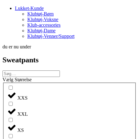
Lukket-Kunde
Klubtøj-Børn
Klubtøj-Voksne
Klub-accessories
Klubtøj-Dame
Klubtøj-Venner/Support
du er nu under
Sweatpants
Vælg Størrelse
XXS
XXL
XS