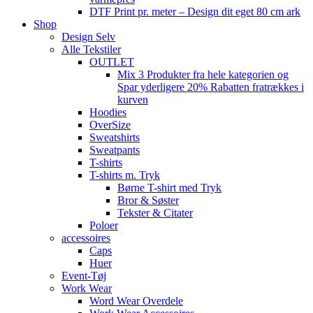
DTF Print pr. meter – Design dit eget 80 cm ark
Shop
Design Selv
Alle Tekstiler
OUTLET
Mix 3 Produkter fra hele kategorien og
Spar yderligere 20% Rabatten fratrækkes i
kurven
Hoodies
OverSize
Sweatshirts
Sweatpants
T-shirts
T-shirts m. Tryk
Børne T-shirt med Tryk
Bror & Søster
Tekster & Citater
Poloer
accessoires
Caps
Huer
Event-Tøj
Work Wear
Word Wear Overdele