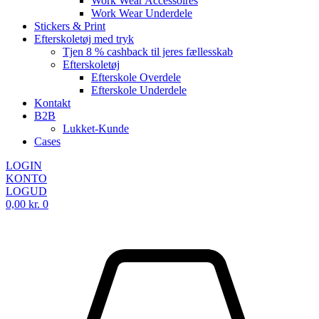
Work Wear Accessoires
Work Wear Underdele
Stickers & Print
Efterskoletøj med tryk
Tjen 8 % cashback til jeres fællesskab
Efterskoletøj
Efterskole Overdele
Efterskole Underdele
Kontakt
B2B
Lukket-Kunde
Cases
LOGIN
KONTO
LOGUD
0,00
kr.
0