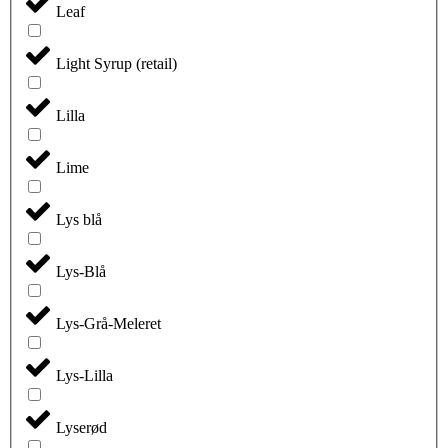
Leaf
på
varesiden
Light Syrup (retail)
Lilla
Lime
Lys blå
Lys-Blå
Lys-Grå-Meleret
Lys-Lilla
Lyserød