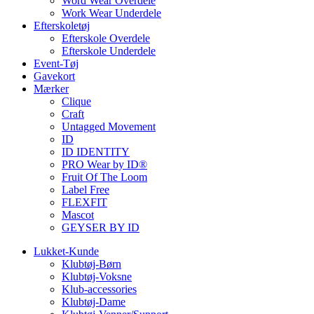
Word Wear Overdele
Work Wear Underdele
Efterskoletøj
Efterskole Overdele
Efterskole Underdele
Event-Tøj
Gavekort
Mærker
Clique
Craft
Untagged Movement
ID
ID IDENTITY
PRO Wear by ID®
Fruit Of The Loom
Label Free
FLEXFIT
Mascot
GEYSER BY ID
Lukket-Kunde
Klubtøj-Børn
Klubtøj-Voksne
Klub-accessories
Klubtøj-Dame