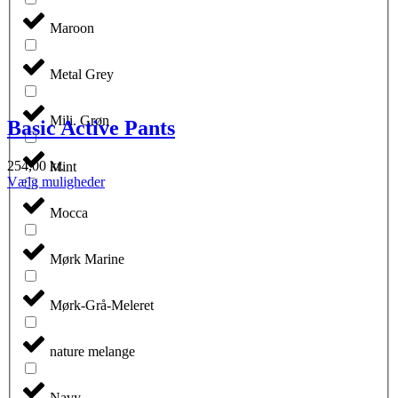
Maroon
Metal Grey
Mili. Grøn
Basic Active Pants
254,00
kr.
Mint
Dette
Vælg muligheder
vare
har
Mocca
flere
varianter.
Mørk Marine
Mulighederne
kan
vælges
Mørk-Grå-Meleret
på
varesiden
nature melange
Navy