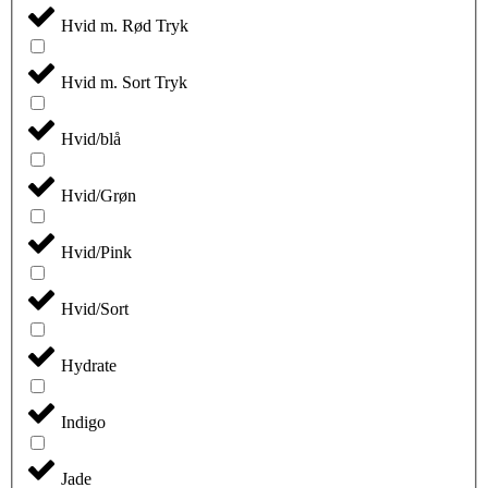
vare
har
Hvid m. Rød Tryk
flere
varianter.
Mulighederne
Hvid m. Sort Tryk
kan
vælges
Hvid/blå
på
varesiden
Hvid/Grøn
Hvid/Pink
Hvid/Sort
Hydrate
Indigo
Jade