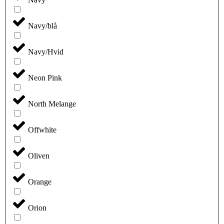
Navy/blå
Navy/Hvid
Neon Pink
North Melange
Offwhite
Oliven
Orange
Orion