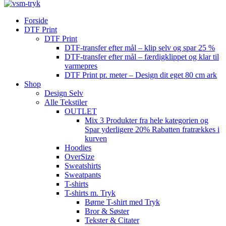
Forside
DTF Print
DTF Print
DTF-transfer efter mål – klip selv og spar 25 %
DTF-transfer efter mål – færdigklippet og klar til
varmepres
DTF Print pr. meter – Design dit eget 80 cm ark
Shop
Design Selv
Alle Tekstiler
OUTLET
Mix 3 Produkter fra hele kategorien og
Spar yderligere 20% Rabatten fratrækkes i
kurven
Hoodies
OverSize
Sweatshirts
Sweatpants
T-shirts
T-shirts m. Tryk
Børne T-shirt med Tryk
Bror & Søster
Tekster & Citater