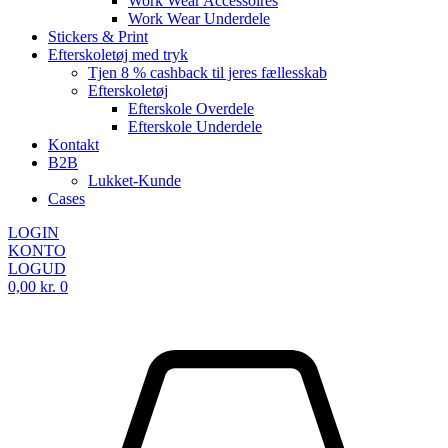
Work Wear Accessoires
Work Wear Underdele
Stickers & Print
Efterskoletøj med tryk
Tjen 8 % cashback til jeres fællesskab
Efterskoletøj
Efterskole Overdele
Efterskole Underdele
Kontakt
B2B
Lukket-Kunde
Cases
LOGIN
KONTO
LOGUD
0,00
kr.
0