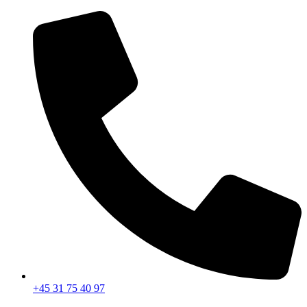
Videre
til
indhold
+45 31 75 40 97