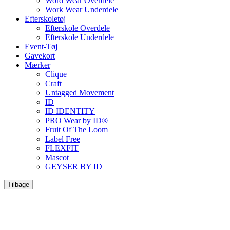
Word Wear Overdele
Work Wear Underdele
Efterskoletøj
Efterskole Overdele
Efterskole Underdele
Event-Tøj
Gavekort
Mærker
Clique
Craft
Untagged Movement
ID
ID IDENTITY
PRO Wear by ID®
Fruit Of The Loom
Label Free
FLEXFIT
Mascot
GEYSER BY ID
Tilbage