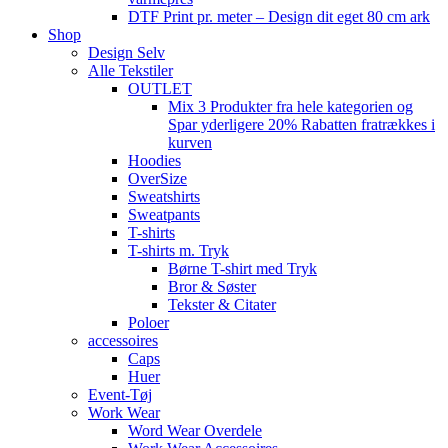
DTF Print pr. meter – Design dit eget 80 cm ark
Shop
Design Selv
Alle Tekstiler
OUTLET
Mix 3 Produkter fra hele kategorien og
Spar yderligere 20% Rabatten fratrækkes i
kurven
Hoodies
OverSize
Sweatshirts
Sweatpants
T-shirts
T-shirts m. Tryk
Børne T-shirt med Tryk
Bror & Søster
Tekster & Citater
Poloer
accessoires
Caps
Huer
Event-Tøj
Work Wear
Word Wear Overdele