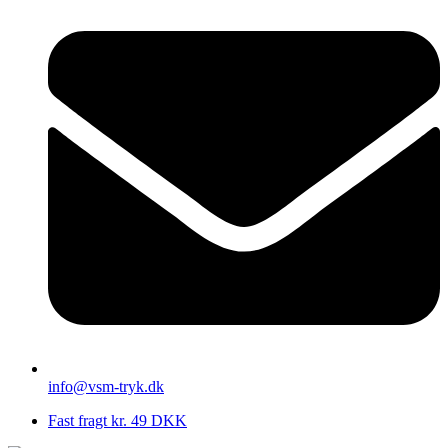
info@vsm-tryk.dk
Fast fragt kr. 49 DKK