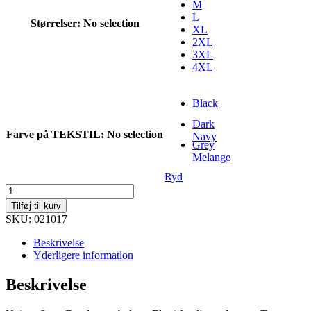
M
L
Størrelser
:
No selection
XL
2XL
3XL
4XL
Black
Dark
Farve på TEKSTIL
:
No selection
Navy
Grey
Melange
Ryd
Basic
Active
Tilføj til kurv
Pants
SKU: 021017
antal
Beskrivelse
Yderligere information
Beskrivelse