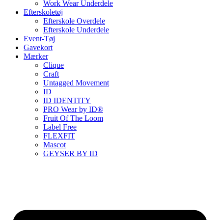
Work Wear Underdele
Efterskoletøj
Efterskole Overdele
Efterskole Underdele
Event-Tøj
Gavekort
Mærker
Clique
Craft
Untagged Movement
ID
ID IDENTITY
PRO Wear by ID®
Fruit Of The Loom
Label Free
FLEXFIT
Mascot
GEYSER BY ID