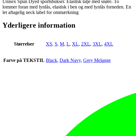
Unisex Spun Dyed sportsbukser. Elastisk talje med snøre. To
lommer foran med lynlås, elastisk i ben og med lynlås forneden. En
let aftagelig neck label for ommærkning
Yderligere information
Størrelser
XS
,
S
,
M
,
L
,
XL
,
2XL
,
3XL
,
4XL
Farve på TEKSTIL
Black
,
Dark Navy
,
Grey Melange