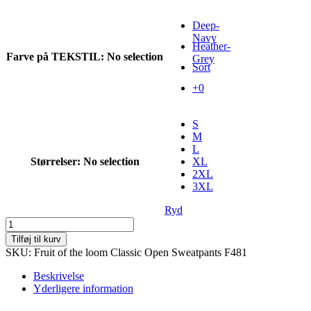
Deep-
Navy
Heather-
Farve på TEKSTIL
:
No selection
Grey
Sort
+0
S
M
L
Størrelser
:
No selection
XL
2XL
3XL
Ryd
Fruit
of
Tilføj til kurv
the
SKU: Fruit of the loom Classic Open Sweatpants F481
Loom
Open
Beskrivelse
Classic
Yderligere information
Sweatpants
antal