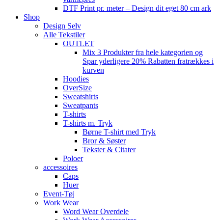
DTF Print pr. meter – Design dit eget 80 cm ark
Shop
Design Selv
Alle Tekstiler
OUTLET
Mix 3 Produkter fra hele kategorien og
Spar yderligere 20% Rabatten fratrækkes i
kurven
Hoodies
OverSize
Sweatshirts
Sweatpants
T-shirts
T-shirts m. Tryk
Børne T-shirt med Tryk
Bror & Søster
Tekster & Citater
Poloer
accessoires
Caps
Huer
Event-Tøj
Work Wear
Word Wear Overdele