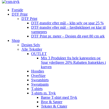
Forside
DTF Print
DTF Print
DTF-transfer efter mål – klip selv og spar 25 %
DTF-transfer efter mål – færdigklippet og klar til
varmepres
DTF Print pr. meter – Design dit eget 80 cm ark
Shop
Design Selv
Alle Tekstiler
OUTLET
Mix 3 Produkter fra hele kategorien og
Spar yderligere 20% Rabatten fratrækkes i
kurven
Hoodies
OverSize
Sweatshirts
Sweatpants
T-shirts
T-shirts m. Tryk
Børne T-shirt med Tryk
Bror & Søster
Tekster & Citater