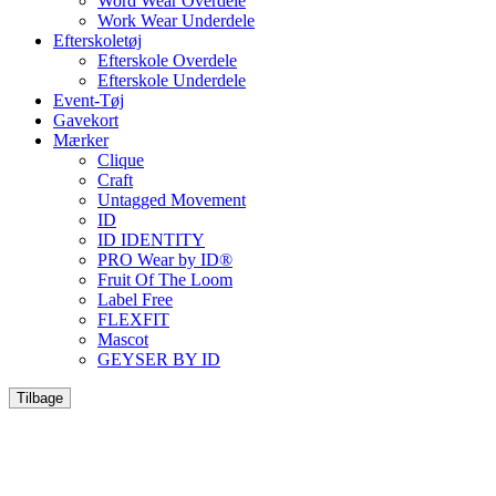
Word Wear Overdele
Work Wear Underdele
Efterskoletøj
Efterskole Overdele
Efterskole Underdele
Event-Tøj
Gavekort
Mærker
Clique
Craft
Untagged Movement
ID
ID IDENTITY
PRO Wear by ID®
Fruit Of The Loom
Label Free
FLEXFIT
Mascot
GEYSER BY ID
Tilbage