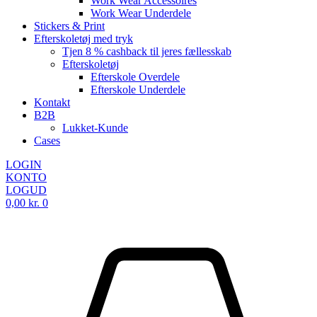
Work Wear Accessoires
Work Wear Underdele
Stickers & Print
Efterskoletøj med tryk
Tjen 8 % cashback til jeres fællesskab
Efterskoletøj
Efterskole Overdele
Efterskole Underdele
Kontakt
B2B
Lukket-Kunde
Cases
LOGIN
KONTO
LOGUD
0,00
kr.
0