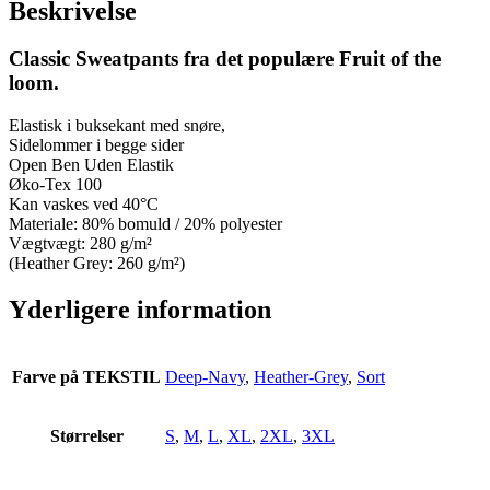
Beskrivelse
Classic Sweatpants fra det populære Fruit of the
loom.
Elastisk i buksekant med snøre,
Sidelommer i begge sider
Open Ben Uden Elastik
Øko-Tex 100
Kan vaskes ved 40°C
Materiale: 80% bomuld / 20% polyester
Vægtvægt: 280 g/m²
(Heather Grey: 260 g/m²)
Yderligere information
Farve på TEKSTIL
Deep-Navy
,
Heather-Grey
,
Sort
Størrelser
S
,
M
,
L
,
XL
,
2XL
,
3XL