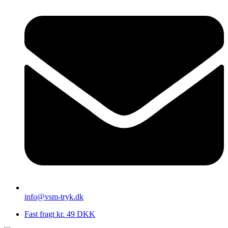
info@vsm-tryk.dk
Fast fragt kr. 49 DKK