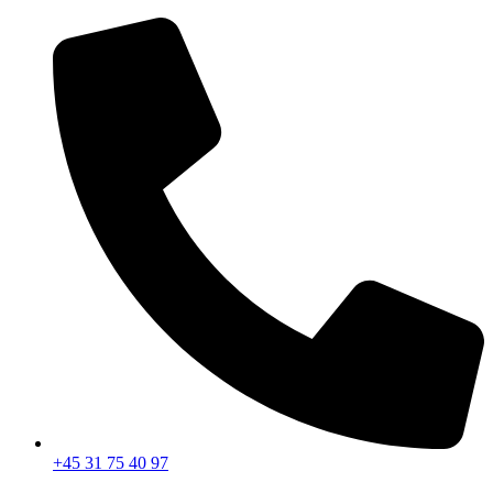
Videre
til
indhold
+45 31 75 40 97