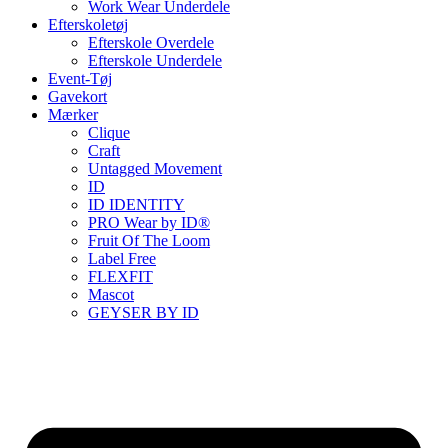
Work Wear Underdele
Efterskoletøj
Efterskole Overdele
Efterskole Underdele
Event-Tøj
Gavekort
Mærker
Clique
Craft
Untagged Movement
ID
ID IDENTITY
PRO Wear by ID®
Fruit Of The Loom
Label Free
FLEXFIT
Mascot
GEYSER BY ID