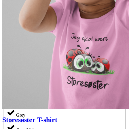
Grå/Hvid
Grå/Sort
Grafit Melange
Gråmel
gråmeleret
Granite
Granite (retail)
Grey
Storesøster T-shirt