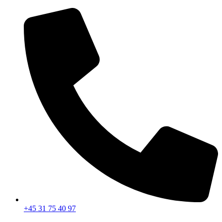
Videre
til
indhold
+45 31 75 40 97