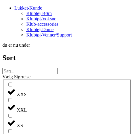
Lukket-Kunde
Klubtøj-Børn
Klubtøj-Voksne
Klub-accessories
Klubtøj-Dame
Klubtøj-Venner/Support
du er nu under
Sort
Vælg Størrelse
XXS
XXL
XS