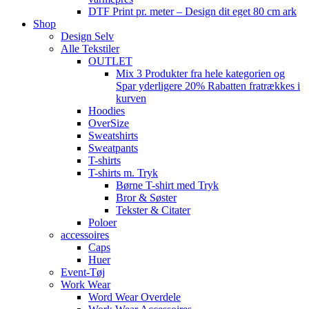
DTF Print pr. meter – Design dit eget 80 cm ark
Shop
Design Selv
Alle Tekstiler
OUTLET
Mix 3 Produkter fra hele kategorien og
Spar yderligere 20% Rabatten fratrækkes i
kurven
Hoodies
OverSize
Sweatshirts
Sweatpants
T-shirts
T-shirts m. Tryk
Børne T-shirt med Tryk
Bror & Søster
Tekster & Citater
Poloer
accessoires
Caps
Huer
Event-Tøj
Work Wear
Word Wear Overdele