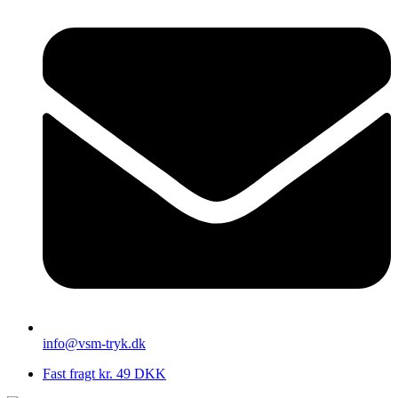
info@vsm-tryk.dk
Fast fragt kr. 49 DKK