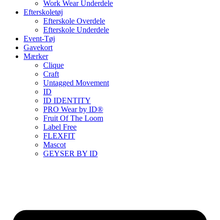
Work Wear Underdele
Efterskoletøj
Efterskole Overdele
Efterskole Underdele
Event-Tøj
Gavekort
Mærker
Clique
Craft
Untagged Movement
ID
ID IDENTITY
PRO Wear by ID®
Fruit Of The Loom
Label Free
FLEXFIT
Mascot
GEYSER BY ID