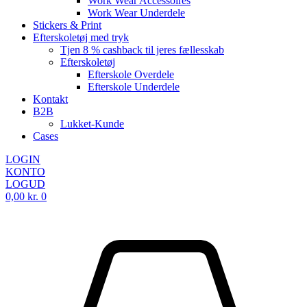
Work Wear Accessoires
Work Wear Underdele
Stickers & Print
Efterskoletøj med tryk
Tjen 8 % cashback til jeres fællesskab
Efterskoletøj
Efterskole Overdele
Efterskole Underdele
Kontakt
B2B
Lukket-Kunde
Cases
LOGIN
KONTO
LOGUD
0,00
kr.
0