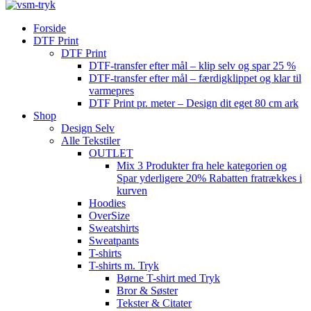
Forside
DTF Print
DTF Print
DTF-transfer efter mål – klip selv og spar 25 %
DTF-transfer efter mål – færdigklippet og klar til
varmepres
DTF Print pr. meter – Design dit eget 80 cm ark
Shop
Design Selv
Alle Tekstiler
OUTLET
Mix 3 Produkter fra hele kategorien og
Spar yderligere 20% Rabatten fratrækkes i
kurven
Hoodies
OverSize
Sweatshirts
Sweatpants
T-shirts
T-shirts m. Tryk
Børne T-shirt med Tryk
Bror & Søster
Tekster & Citater