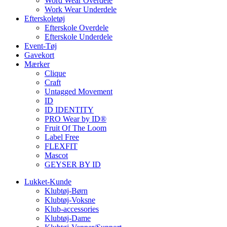
Word Wear Overdele
Work Wear Underdele
Efterskoletøj
Efterskole Overdele
Efterskole Underdele
Event-Tøj
Gavekort
Mærker
Clique
Craft
Untagged Movement
ID
ID IDENTITY
PRO Wear by ID®
Fruit Of The Loom
Label Free
FLEXFIT
Mascot
GEYSER BY ID
Lukket-Kunde
Klubtøj-Børn
Klubtøj-Voksne
Klub-accessories
Klubtøj-Dame