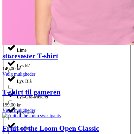
Leaf
Light Syrup (retail)
Lilla
Lime
storesøster T-shirt
Lys blå
149,00
kr.
Dette
Vælg muligheder
vare
Lys-Blå
har
flere
T-shirt til gameren
varianter.
Lys-Grå-Meleret
Mulighederne
159,00
kr.
kan
Dette
Vælg muligheder
vælges
Lys-Lilla
vare
på
har
varesiden
flere
Fruit of the Loom Open Classic
Lyserød
varianter.