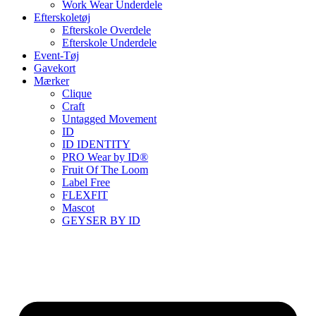
Work Wear Underdele
Efterskoletøj
Efterskole Overdele
Efterskole Underdele
Event-Tøj
Gavekort
Mærker
Clique
Craft
Untagged Movement
ID
ID IDENTITY
PRO Wear by ID®
Fruit Of The Loom
Label Free
FLEXFIT
Mascot
GEYSER BY ID