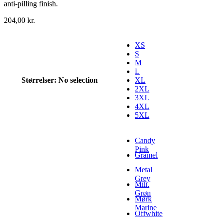
anti-pilling finish.
204,00
kr.
XS
S
M
L
Størrelser
:
No selection
XL
2XL
3XL
4XL
5XL
Candy
Pink
Gråmel
Metal
Grey
Mili.
Grøn
Mørk
Marine
Offwhite