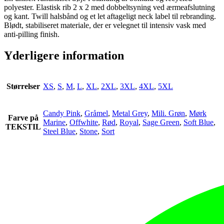
polyester. Elastisk rib 2 x 2 med dobbeltsyning ved ærmeafslutning
og kant. Twill halsbånd og et let aftageligt neck label til rebranding.
Blødt, stabiliseret materiale, der er velegnet til intensiv vask med
anti-pilling finish.
Yderligere information
Størrelser
XS
,
S
,
M
,
L
,
XL
,
2XL
,
3XL
,
4XL
,
5XL
Candy Pink
,
Gråmel
,
Metal Grey
,
Mili. Grøn
,
Mørk
Farve på
Marine
,
Offwhite
,
Rød
,
Royal
,
Sage Green
,
Soft Blue
,
TEKSTIL
Steel Blue
,
Stone
,
Sort