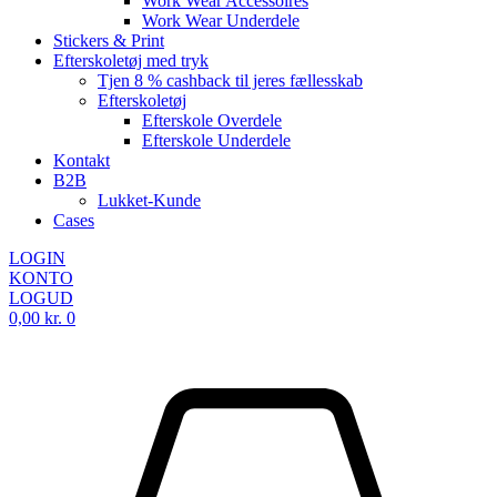
Work Wear Accessoires
Work Wear Underdele
Stickers & Print
Efterskoletøj med tryk
Tjen 8 % cashback til jeres fællesskab
Efterskoletøj
Efterskole Overdele
Efterskole Underdele
Kontakt
B2B
Lukket-Kunde
Cases
LOGIN
KONTO
LOGUD
0,00
kr.
0