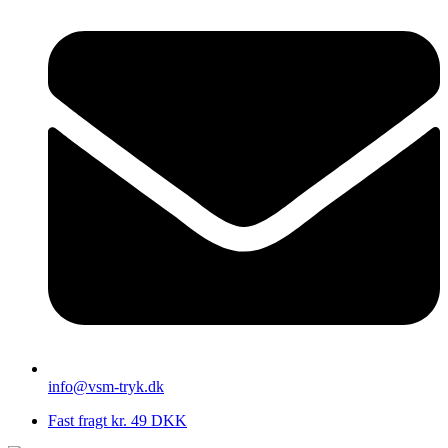
info@vsm-tryk.dk
Fast fragt kr. 49 DKK