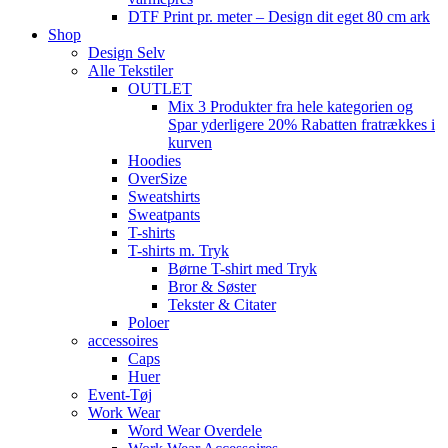
DTF Print pr. meter – Design dit eget 80 cm ark
Shop
Design Selv
Alle Tekstiler
OUTLET
Mix 3 Produkter fra hele kategorien og
Spar yderligere 20% Rabatten fratrækkes i
kurven
Hoodies
OverSize
Sweatshirts
Sweatpants
T-shirts
T-shirts m. Tryk
Børne T-shirt med Tryk
Bror & Søster
Tekster & Citater
Poloer
accessoires
Caps
Huer
Event-Tøj
Work Wear
Word Wear Overdele