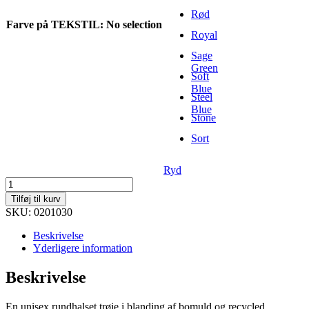
Rød
Farve på TEKSTIL
:
No selection
Royal
Sage
Green
Soft
Blue
Steel
Blue
Stone
Sort
Ryd
Miami
Roundneck
Tilføj til kurv
antal
SKU: 0201030
Beskrivelse
Yderligere information
Beskrivelse
En unisex rundhalset trøje i blanding af bomuld og recycled