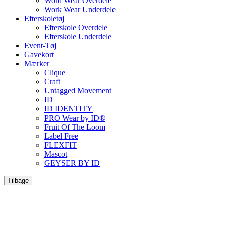
Word Wear Overdele
Work Wear Underdele
Efterskoletøj
Efterskole Overdele
Efterskole Underdele
Event-Tøj
Gavekort
Mærker
Clique
Craft
Untagged Movement
ID
ID IDENTITY
PRO Wear by ID®
Fruit Of The Loom
Label Free
FLEXFIT
Mascot
GEYSER BY ID
Tilbage