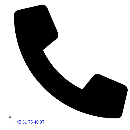
Videre
til
indhold
+45 31 75 40 97