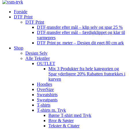
Forside
DTF Print
DTF Print
DTF-transfer efter mål – klip selv og spar 25 %
DTF-transfer efter mål – færdigklippet og klar til
varmepres
DTF Print pr. meter – Design dit eget 80 cm ark
Shop
Design Selv
Alle Tekstiler
OUTLET
Mix 3 Produkter fra hele kategorien og
Spar yderligere 20% Rabatten fratrækkes i
kurven
Hoodies
OverSize
Sweatshirts
Sweatpants
T-shirts
T-shirts m. Tryk
Børne T-shirt med Tryk
Bror & Søster
Tekster & Citater