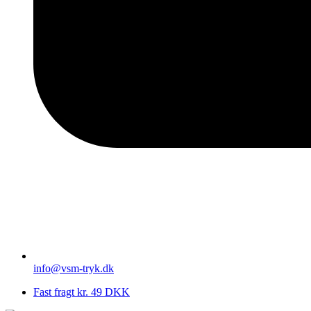
info@vsm-tryk.dk
Fast fragt kr. 49 DKK