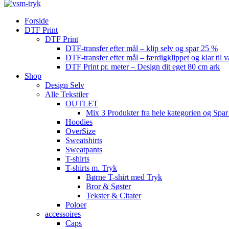
Forside
DTF Print
DTF Print
DTF-transfer efter mål – klip selv og spar 25 %
DTF-transfer efter mål – færdigklippet og klar til 
DTF Print pr. meter – Design dit eget 80 cm ark
Shop
Design Selv
Alle Tekstiler
OUTLET
Mix 3 Produkter fra hele kategorien og Spar
Hoodies
OverSize
Sweatshirts
Sweatpants
T-shirts
T-shirts m. Tryk
Børne T-shirt med Tryk
Bror & Søster
Tekster & Citater
Poloer
accessoires
Caps