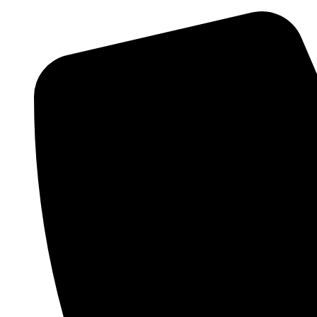
Videre
til
indhold