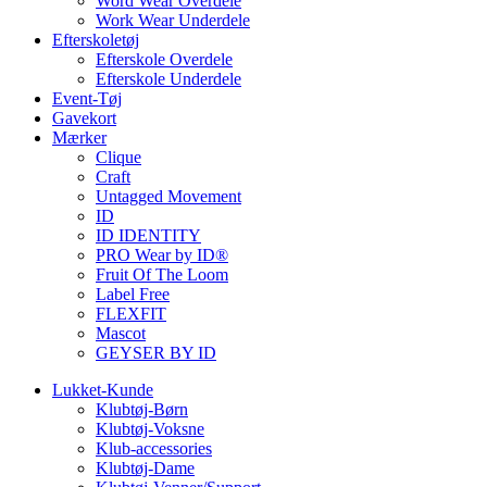
Word Wear Overdele
Work Wear Underdele
Efterskoletøj
Efterskole Overdele
Efterskole Underdele
Event-Tøj
Gavekort
Mærker
Clique
Craft
Untagged Movement
ID
ID IDENTITY
PRO Wear by ID®
Fruit Of The Loom
Label Free
FLEXFIT
Mascot
GEYSER BY ID
Lukket-Kunde
Klubtøj-Børn
Klubtøj-Voksne
Klub-accessories
Klubtøj-Dame