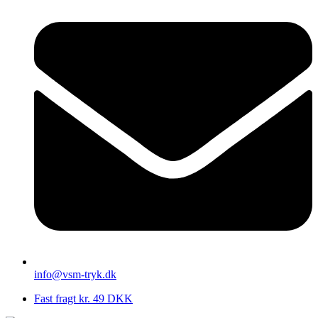
info@vsm-tryk.dk
Fast fragt kr. 49 DKK