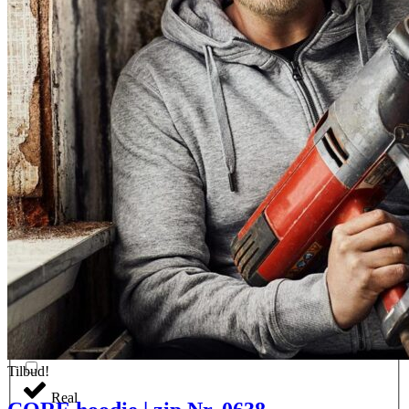
Palace Blue
Pink
Pistol
Plaster
Poppy (retail)
Prune
Prune (retail)
Ray
Tilbud!
Real