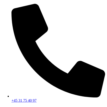
Videre
til
indhold
+45 31 75 40 97