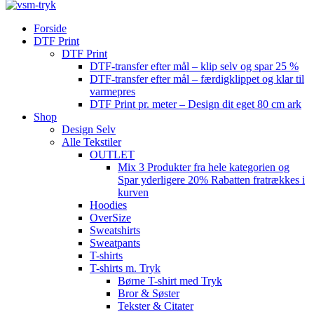
Forside
DTF Print
DTF Print
DTF-transfer efter mål – klip selv og spar 25 %
DTF-transfer efter mål – færdigklippet og klar til
varmepres
DTF Print pr. meter – Design dit eget 80 cm ark
Shop
Design Selv
Alle Tekstiler
OUTLET
Mix 3 Produkter fra hele kategorien og
Spar yderligere 20% Rabatten fratrækkes i
kurven
Hoodies
OverSize
Sweatshirts
Sweatpants
T-shirts
T-shirts m. Tryk
Børne T-shirt med Tryk
Bror & Søster
Tekster & Citater