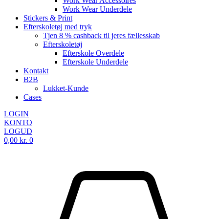
Work Wear Accessoires
Work Wear Underdele
Stickers & Print
Efterskoletøj med tryk
Tjen 8 % cashback til jeres fællesskab
Efterskoletøj
Efterskole Overdele
Efterskole Underdele
Kontakt
B2B
Lukket-Kunde
Cases
LOGIN
KONTO
LOGUD
0,00
kr.
0