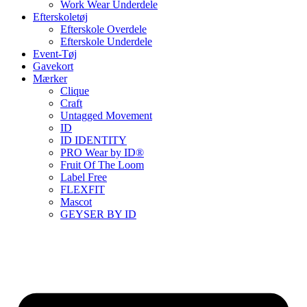
Work Wear Underdele
Efterskoletøj
Efterskole Overdele
Efterskole Underdele
Event-Tøj
Gavekort
Mærker
Clique
Craft
Untagged Movement
ID
ID IDENTITY
PRO Wear by ID®
Fruit Of The Loom
Label Free
FLEXFIT
Mascot
GEYSER BY ID