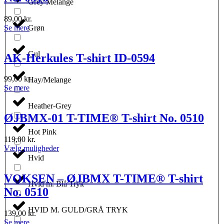
Grey Melange
kan
vælges
89,00
kr.
på
Dette
Se mere
Grøn
varesiden
vare
har
Gul
flere
AK-Herkules T-shirt ID-0594
varianter.
Mulighederne
99,00
kr.
Hay/Melange
kan
Dette
Se mere
vælges
vare
på
har
Heather-Grey
varesiden
flere
ØJBMX-01 T-TIME® T-shirt No. 0510
varianter.
Hot Pink
Mulighederne
119,00
kr.
kan
Dette
Vælg muligheder
vælges
vare
Hvid
på
har
varesiden
flere
VOKSEN – ØJBMX T-TIME® T-shirt
varianter.
Hvid m. Blå Tryk
No. 0510
Mulighederne
kan
HVID M. GULD/GRÅ TRYK
vælges
139,00
kr.
på
Dette
Se mere