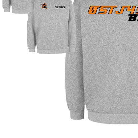
Maroon
Metal Grey
Mili. Grøn
Mint
Mocca
Mørk Marine
Mørk-Grå-Meleret
nature melange
Navy