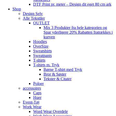
DTF Print pr. meter – Design dit eget 80 cm ark
Shop
Design Selv
Alle Tekstiler
OUTLET
Mix 3 Produkter fra hele kategorien og
Spar yderligere 20% Rabatten fratrækkes i
kurven
Hoodies
OverSize
Sweatshirts
Sweatpants
T-shirts
T-shirts m. Tryk
Børne T-shirt med Tryk
Bror & Søster
Tekster & Citater
Poloer
accessoires
Caps
Huer
Event-Tøj
Work Wear
Word Wear Overdele