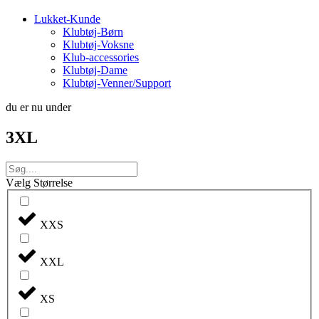
Lukket-Kunde
Klubtøj-Børn
Klubtøj-Voksne
Klub-accessories
Klubtøj-Dame
Klubtøj-Venner/Support
du er nu under
3XL
Vælg Størrelse
XXS
XXL
XS