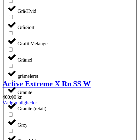
Grå/Hvid
Grå/Sort
Grafit Melange
Gråmel
gråmeleret
Active Extreme X Rn SS W
Granite
400,00
kr.
Dette
Vælg muligheder
vare
Granite (retail)
har
flere
varianter.
Grey
Mulighederne
kan