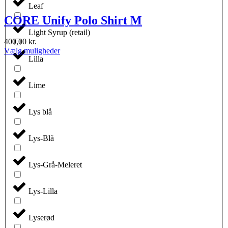
Leaf
CORE Unify Polo Shirt M
Light Syrup (retail)
400,00
kr.
Dette
Vælg muligheder
Lilla
vare
har
flere
Lime
varianter.
Mulighederne
kan
Lys blå
vælges
på
varesiden
Lys-Blå
Lys-Grå-Meleret
Lys-Lilla
Lyserød