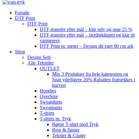
Forside
DTF Print
DTF Print
DTF-transfer efter mål – klip selv og spar 25 %
DTF-transfer efter mål – færdigklippet og klar til
varmepres
DTF Print pr. meter – Design dit eget 80 cm ark
Shop
Design Selv
Alle Tekstiler
OUTLET
Mix 3 Produkter fra hele kategorien og
Spar yderligere 20% Rabatten fratrækkes i
kurven
Hoodies
OverSize
Sweatshirts
Sweatpants
T-shirts
T-shirts m. Tryk
Børne T-shirt med Tryk
Bror & Søster
Tekster & Citater