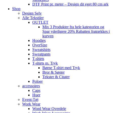
DTF Print pr. meter – Design dit eget 80 cm ark
Shop
Design Selv
Alle Tekstiler
OUTLET
Mix 3 Produkter fra hele kategorien og
Spar yderligere 20% Rabatten fratrækkes i
kurven
Hoodies
OverSize
Sweatshirts
Sweatpants
T-shirts
T-shirts m. Tryk
Børne T-shirt med Tryk
Bror & Søster
Tekster & Citater
Poloer
accessoires
Caps
Huer
Event-Tøj
Work Wear
Word Wear Overdele