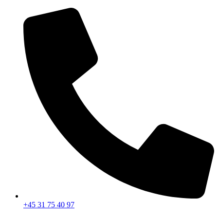
Videre
til
indhold
+45 31 75 40 97