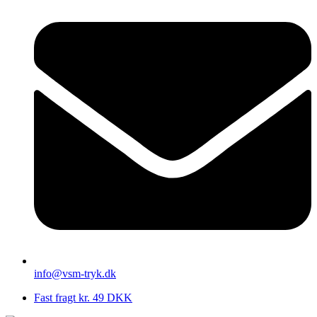
info@vsm-tryk.dk
Fast fragt kr. 49 DKK