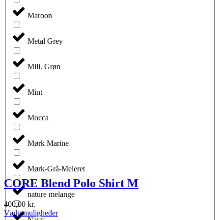
Maroon
Metal Grey
Mili. Grøn
Mint
Mocca
Mørk Marine
Mørk-Grå-Meleret
CORE Blend Polo Shirt M
nature melange
400,00
kr.
Dette
Vælg muligheder
Navy