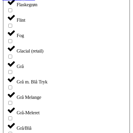
vare
Flaskegrøn
har
flere
varianter.
Flint
Mulighederne
kan
vælges
Fog
på
varesiden
Glacial (retail)
Grå
Grå m. Blå Tryk
Grå Melange
Grå-Meleret
Grå/Blå