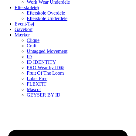
Work Wear Underdele
Efterskoletøj
Efterskole Overdele
Efterskole Underdele
Event-Tøj
Gavekort
Mærker
Clique
Craft
Untagged Movement
ID
ID IDENTITY
PRO Wear by ID®
Fruit Of The Loom
Label Free
FLEXFIT
Mascot
GEYSER BY ID