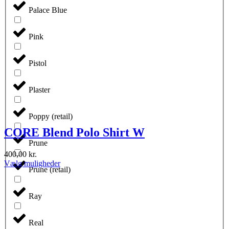
Palace Blue
Pink
Pistol
Plaster
Poppy (retail)
CORE Blend Polo Shirt W
Prune
400,00
kr.
Dette
Vælg muligheder
Prune (retail)
vare
har
flere
Ray
varianter.
Mulighederne
kan
Real
vælges