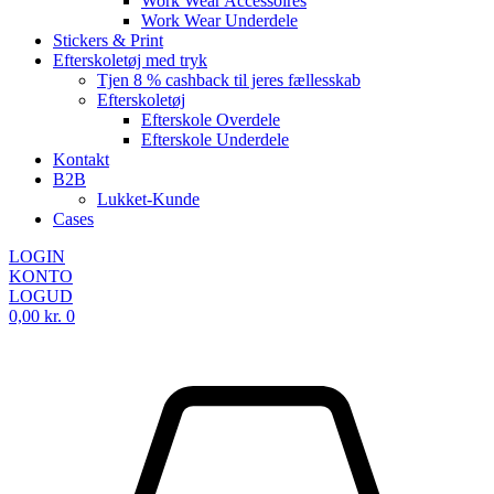
Work Wear Accessoires
Work Wear Underdele
Stickers & Print
Efterskoletøj med tryk
Tjen 8 % cashback til jeres fællesskab
Efterskoletøj
Efterskole Overdele
Efterskole Underdele
Kontakt
B2B
Lukket-Kunde
Cases
LOGIN
KONTO
LOGUD
0,00
kr.
0