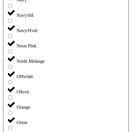
vare
har
flere
Navy/blå
varianter.
Mulighederne
kan
Navy/Hvid
vælges
på
varesiden
Neon Pink
North Melange
Offwhite
Oliven
Orange
Orion