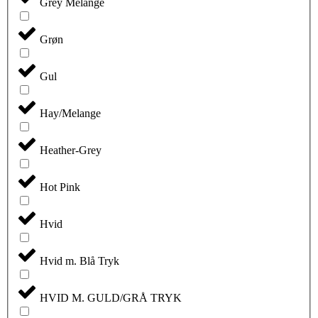
Grey Melange
vælges
på
varesiden
Grøn
Gul
Hay/Melange
Heather-Grey
Hot Pink
Hvid
Hvid m. Blå Tryk
HVID M. GULD/GRÅ TRYK