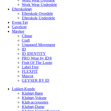
Word Wear Overdele
Work Wear Underdele
Efterskoletøj
Efterskole Overdele
Efterskole Underdele
Event-Tøj
Gavekort
Mærker
Clique
Craft
Untagged Movement
ID
ID IDENTITY
PRO Wear by ID®
Fruit Of The Loom
Label Free
FLEXFIT
Mascot
GEYSER BY ID
Lukket-Kunde
Klubtøj-Børn
Klubtøj-Voksne
Klub-accessories
Klubtøj-Dame