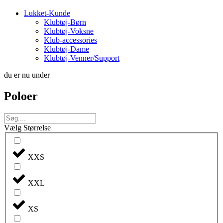
Lukket-Kunde
Klubtøj-Børn
Klubtøj-Voksne
Klub-accessories
Klubtøj-Dame
Klubtøj-Venner/Support
du er nu under
Poloer
Vælg Størrelse
XXS
XXL
XS