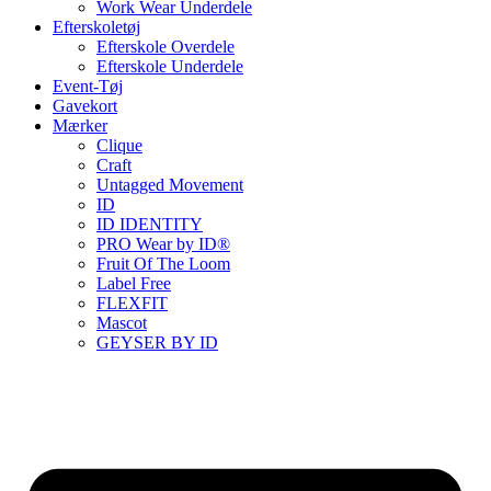
Work Wear Underdele
Efterskoletøj
Efterskole Overdele
Efterskole Underdele
Event-Tøj
Gavekort
Mærker
Clique
Craft
Untagged Movement
ID
ID IDENTITY
PRO Wear by ID®
Fruit Of The Loom
Label Free
FLEXFIT
Mascot
GEYSER BY ID