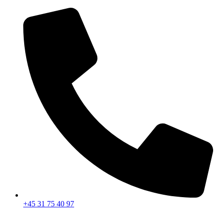
Videre
til
indhold
+45 31 75 40 97