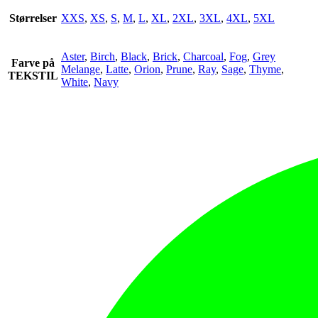
Størrelser
XXS
,
XS
,
S
,
M
,
L
,
XL
,
2XL
,
3XL
,
4XL
,
5XL
Aster
,
Birch
,
Black
,
Brick
,
Charcoal
,
Fog
,
Grey
Farve på
Melange
,
Latte
,
Orion
,
Prune
,
Ray
,
Sage
,
Thyme
,
TEKSTIL
White
,
Navy