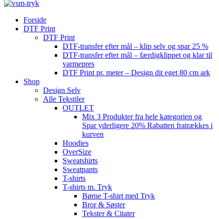
Forside
DTF Print
DTF Print
DTF-transfer efter mål – klip selv og spar 25 %
DTF-transfer efter mål – færdigklippet og klar til
varmepres
DTF Print pr. meter – Design dit eget 80 cm ark
Shop
Design Selv
Alle Tekstiler
OUTLET
Mix 3 Produkter fra hele kategorien og
Spar yderligere 20% Rabatten fratrækkes i
kurven
Hoodies
OverSize
Sweatshirts
Sweatpants
T-shirts
T-shirts m. Tryk
Børne T-shirt med Tryk
Bror & Søster
Tekster & Citater