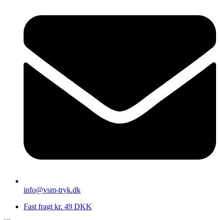
info@vsm-tryk.dk
Fast fragt kr. 49 DKK