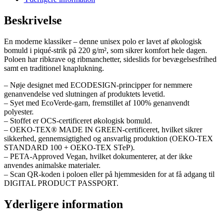
antal
Beskrivelse
En moderne klassiker – denne unisex polo er lavet af økologisk
bomuld i piqué-strik på 220 g/m², som sikrer komfort hele dagen.
Poloen har ribkrave og ribmanchetter, sideslids for bevægelsesfrihed
samt en traditionel knaplukning.
– Nøje designet med ECODESIGN-principper for nemmere
genanvendelse ved slutningen af produktets levetid.
– Syet med EcoVerde-garn, fremstillet af 100% genanvendt
polyester.
– Stoffet er OCS-certificeret økologisk bomuld.
– OEKO-TEX® MADE IN GREEN-certificeret, hvilket sikrer
sikkerhed, gennemsigtighed og ansvarlig produktion (OEKO-TEX
STANDARD 100 + OEKO-TEX STeP).
– PETA-Approved Vegan, hvilket dokumenterer, at der ikke
anvendes animalske materialer.
– Scan QR-koden i poloen eller på hjemmesiden for at få adgang til
DIGITAL PRODUCT PASSPORT.
Yderligere information