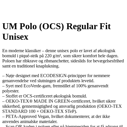
UM Polo (OCS) Regular Fit
Unisex
En moderne klassiker – denne unisex polo er lavet af økologisk
bomuld i piqué-strik på 220 g/m², som sikrer komfort hele dagen.
Poloen har ribkrave og ribmanchetter, sideslids for bevægelsesfrihed
samt en traditionel knaplukning.
– Nøje designet med ECODESIGN-principper for nemmere
genanvendelse ved slutningen af produktets levetid.
– Syet med EcoVerde-garn, fremstillet af 100% genanvendt
polyester.
– Stoffet er OCS-certificeret økologisk bomuld.
– OEKO-TEX® MADE IN GREEN-certificeret, hvilket sikrer
sikkerhed, gennemsigtighed og ansvarlig produktion (OEKO-TEX
STANDARD 100 + OEKO-TEX STeP).
– PETA-Approved Vegan, hvilket dokumenterer, at der ikke
anvendes animalske materialer.
– Scan QR-koden i poloen eller på hjemmesiden for at få adgang til