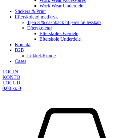
Work Wear Accessoires
Work Wear Underdele
Stickers & Print
Efterskoletøj med tryk
Tjen 8 % cashback til jeres fællesskab
Efterskoletøj
Efterskole Overdele
Efterskole Underdele
Kontakt
B2B
Lukket-Kunde
Cases
LOGIN
KONTO
LOGUD
0,00
kr.
0