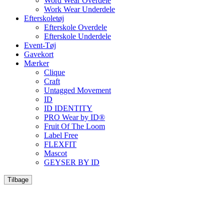
Word Wear Overdele
Work Wear Underdele
Efterskoletøj
Efterskole Overdele
Efterskole Underdele
Event-Tøj
Gavekort
Mærker
Clique
Craft
Untagged Movement
ID
ID IDENTITY
PRO Wear by ID®
Fruit Of The Loom
Label Free
FLEXFIT
Mascot
GEYSER BY ID
Tilbage