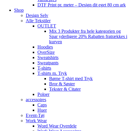
DTF Print pr. meter – Design dit eget 80 cm ark
Shop
Design Selv
Alle Tekstiler
OUTLET
Mix 3 Produkter fra hele kategorien og
Spar yderligere 20% Rabatten fratrækkes i
kurven
Hoodies
OverSize
Sweatshirts
Sweatpants
T-shirts
T-shirts m. Tryk
Børne T-shirt med Tryk
Bror & Søster
Tekster & Citater
Poloer
accessoires
Caps
Huer
Event-Tøj
Work Wear
Word Wear Overdele