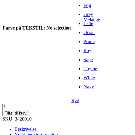
Fog
Grey
Melange
Latte
Farve på TEKSTIL
:
No selection
Orion
Prune
Ray
Sage
Thyme
White
Navy
Ryd
UM
Polo
Tilføj til kurv
(OCS)
SKU: 3420010
Regular
Fit
Beskrivelse
Unisex
Yderligere information