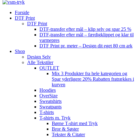
Forside
DTF Print
DTF Print
DTF-transfer efter mål – klip selv og spar 25 %
DTF-transfer efter mål – færdigklippet og klar til
varmepres
DTF Print pr. meter – Design dit eget 80 cm ark
Shop
Design Selv
Alle Tekstiler
OUTLET
Mix 3 Produkter fra hele kategorien og
Spar yderligere 20% Rabatten fratrækkes i
kurven
Hoodies
OverSize
Sweatshirts
Sweatpants
T-shirts
T-shirts m. Tryk
Børne T-shirt med Tryk
Bror & Søster
Tekster & Citater