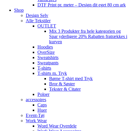
DTF Print pr. meter – Design dit eget 80 cm ark
Shop
Design Selv
Alle Tekstiler
OUTLET
Mix 3 Produkter fra hele kategorien og
Spar yderligere 20% Rabatten fratrækkes i
kurven
Hoodies
OverSize
Sweatshirts
Sweatpants
T-shirts
T-shirts m. Tryk
Børne T-shirt med Tryk
Bror & Søster
Tekster & Citater
Poloer
accessoires
Caps
Huer
Event-Tøj
Work Wear
Word Wear Overdele