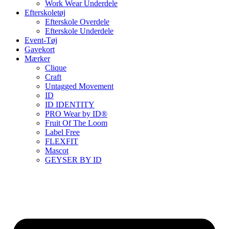
Work Wear Underdele
Efterskoletøj
Efterskole Overdele
Efterskole Underdele
Event-Tøj
Gavekort
Mærker
Clique
Craft
Untagged Movement
ID
ID IDENTITY
PRO Wear by ID®
Fruit Of The Loom
Label Free
FLEXFIT
Mascot
GEYSER BY ID