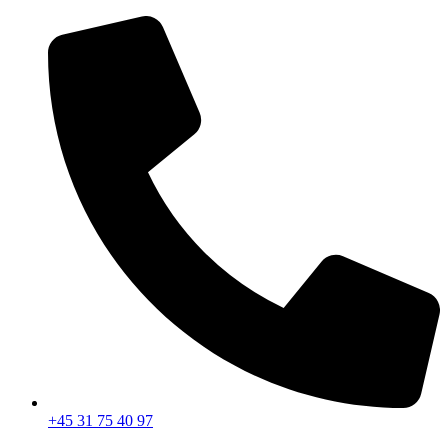
Videre
til
indhold
+45 31 75 40 97