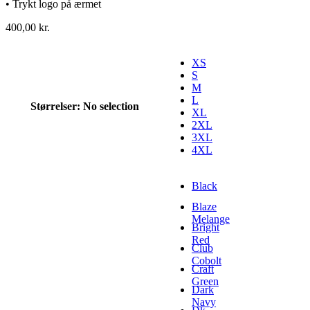
• Trykt logo på ærmet
400,00
kr.
XS
S
M
L
Størrelser
:
No selection
XL
2XL
3XL
4XL
Black
Blaze
Melange
Bright
Red
Club
Cobolt
Craft
Green
Dark
Navy