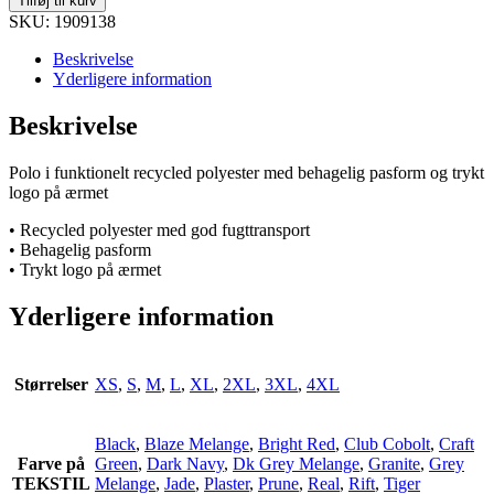
Tilføj til kurv
Polo
SKU: 1909138
Shirt
M
Beskrivelse
antal
Yderligere information
Beskrivelse
Polo i funktionelt recycled polyester med behagelig pasform og trykt
logo på ærmet
• Recycled polyester med god fugttransport
• Behagelig pasform
• Trykt logo på ærmet
Yderligere information
Størrelser
XS
,
S
,
M
,
L
,
XL
,
2XL
,
3XL
,
4XL
Black
,
Blaze Melange
,
Bright Red
,
Club Cobolt
,
Craft
Farve på
Green
,
Dark Navy
,
Dk Grey Melange
,
Granite
,
Grey
TEKSTIL
Melange
,
Jade
,
Plaster
,
Prune
,
Real
,
Rift
,
Tiger