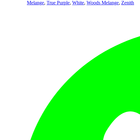
Melange
,
True Purple
,
White
,
Woods Melange
,
Zenith