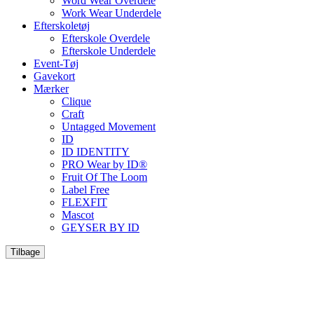
Word Wear Overdele
Work Wear Underdele
Efterskoletøj
Efterskole Overdele
Efterskole Underdele
Event-Tøj
Gavekort
Mærker
Clique
Craft
Untagged Movement
ID
ID IDENTITY
PRO Wear by ID®
Fruit Of The Loom
Label Free
FLEXFIT
Mascot
GEYSER BY ID
Tilbage