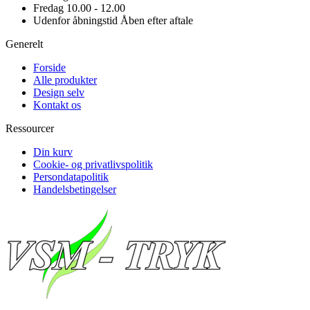
Fredag
10.00 - 12.00
Udenfor åbningstid
Åben efter aftale
Generelt
Forside
Alle produkter
Design selv
Kontakt os
Ressourcer
Din kurv
Cookie- og privatlivspolitik
Persondatapolitik
Handelsbetingelser