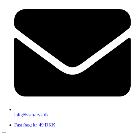
info@vsm-tryk.dk
Fast fragt kr. 49 DKK