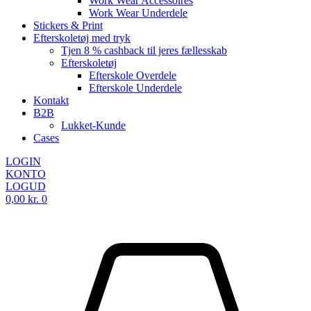
Work Wear Accessoires
Work Wear Underdele
Stickers & Print
Efterskoletøj med tryk
Tjen 8 % cashback til jeres fællesskab
Efterskoletøj
Efterskole Overdele
Efterskole Underdele
Kontakt
B2B
Lukket-Kunde
Cases
LOGIN
KONTO
LOGUD
0,00
kr.
0