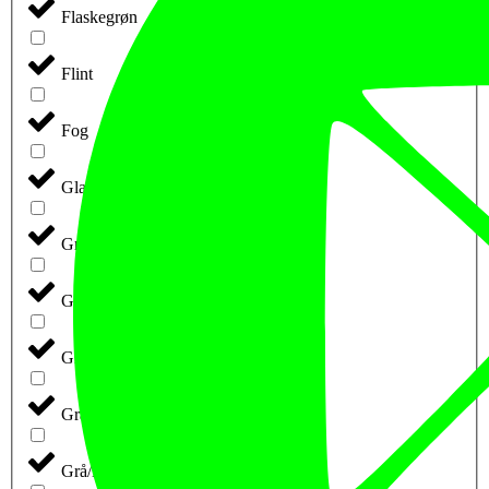
Flaskegrøn
Flint
Fog
Glacial (retail)
Grå
Grå m. Blå Tryk
Grå Melange
Grå-Meleret
Grå/Blå