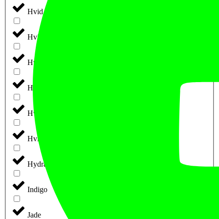
Hvid m. Rød Tryk
Hvid m. Sort Tryk
Hvid/blå
Hvid/Grøn
Hvid/Pink
Hvid/Sort
Hydrate
Indigo
Jade