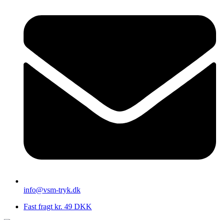
info@vsm-tryk.dk
Fast fragt kr. 49 DKK