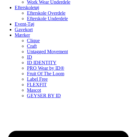
Work Wear Underdele
Efterskoletøj
Efterskole Overdele
Efterskole Underdele
Event-Tøj
Gavekort
Mærker
Clique
Craft
Untagged Movement
ID
ID IDENTITY
PRO Wear by ID®
Fruit Of The Loom
Label Free
FLEXFIT
Mascot
GEYSER BY ID