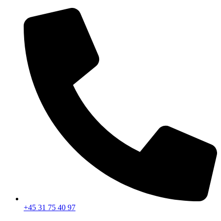
Videre
til
indhold
+45 31 75 40 97