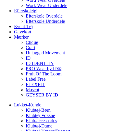
Word Wear Overdele
Work Wear Underdele
Efterskoletøj
Efterskole Overdele
Efterskole Underdele
Event-Tøj
Gavekort
Mærker
Clique
Craft
Untagged Movement
ID
ID IDENTITY
PRO Wear by ID®
Fruit Of The Loom
Label Free
FLEXFIT
Mascot
GEYSER BY ID
Lukket-Kunde
Klubtøj-Børn
Klubtøj-Voksne
Klub-accessories
Klubtøj-Dame