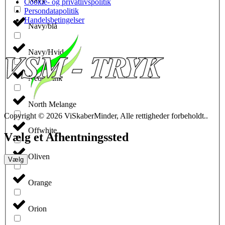
Cookie- og privatlivspolitik
Persondatapolitik
Handelsbetingelser
Navy/blå
Navy/Hvid
Neon Pink
North Melange
Copyright © 2026 ViSkaberMinder, Alle rettigheder forbeholdt..
Offwhite
Vælg et Afhentningssted
Oliven
Vælg
Orange
Orion