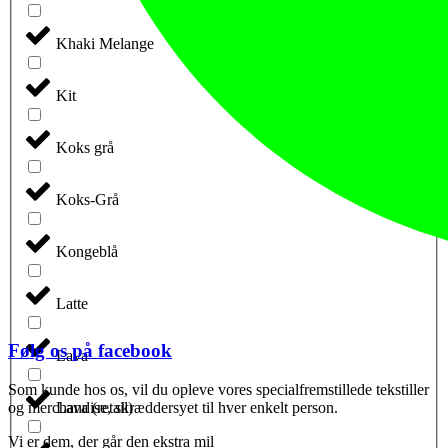
Khaki Melange
Kit
Koks grå
Koks-Grå
Kongeblå
Latte
Følg os på facebook
Lava
Som kunde hos os, vil du opleve vores specialfremstillede tekstiller
og merchandise, skræddersyet til hver enkelt person.
Lava (retail)
Vi er dem, der går den ekstra mil