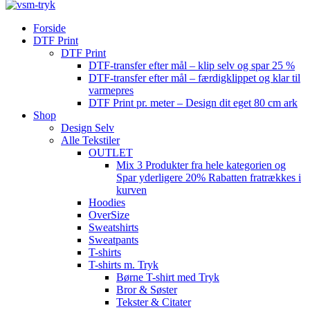
Forside
DTF Print
DTF Print
DTF-transfer efter mål – klip selv og spar 25 %
DTF-transfer efter mål – færdigklippet og klar til
varmepres
DTF Print pr. meter – Design dit eget 80 cm ark
Shop
Design Selv
Alle Tekstiler
OUTLET
Mix 3 Produkter fra hele kategorien og
Spar yderligere 20% Rabatten fratrækkes i
kurven
Hoodies
OverSize
Sweatshirts
Sweatpants
T-shirts
T-shirts m. Tryk
Børne T-shirt med Tryk
Bror & Søster
Tekster & Citater