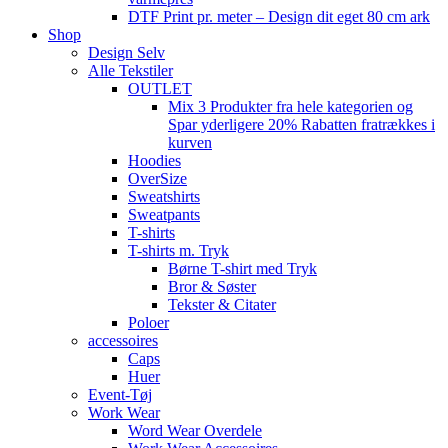
DTF Print pr. meter – Design dit eget 80 cm ark
Shop
Design Selv
Alle Tekstiler
OUTLET
Mix 3 Produkter fra hele kategorien og
Spar yderligere 20% Rabatten fratrækkes i
kurven
Hoodies
OverSize
Sweatshirts
Sweatpants
T-shirts
T-shirts m. Tryk
Børne T-shirt med Tryk
Bror & Søster
Tekster & Citater
Poloer
accessoires
Caps
Huer
Event-Tøj
Work Wear
Word Wear Overdele