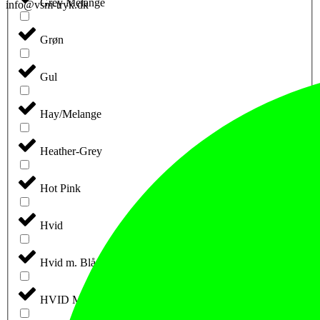
Grey Melange
info@vsm-tryk.dk
Grøn
Gul
Hay/Melange
Heather-Grey
Hot Pink
Hvid
Hvid m. Blå Tryk
HVID M. GULD/GRÅ TRYK