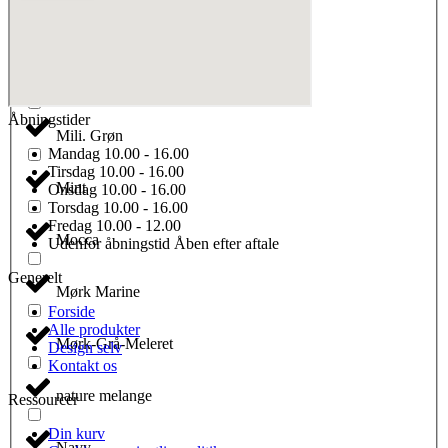
Maroon
Metal Grey
Åbningstider
Mili. Grøn
Mandag
10.00 - 16.00
Tirsdag
10.00 - 16.00
Mint
Onsdag
10.00 - 16.00
Torsdag
10.00 - 16.00
Fredag
10.00 - 12.00
Mocca
Udenfor åbningstid
Åben efter aftale
Generelt
Mørk Marine
Forside
Alle produkter
Mørk-Grå-Meleret
Design selv
Kontakt os
nature melange
Ressourcer
Din kurv
Navy