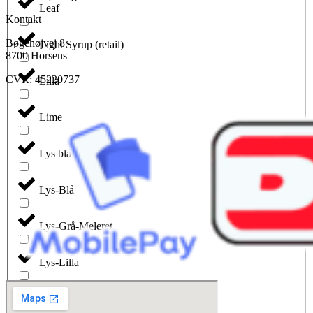
Leaf
Kontakt
Bøgehøjvej 8
Light Syrup (retail)
8700 Horsens
CVR: 45220737
Lilla
Lime
Lys blå
Lys-Blå
Lys-Grå-Meleret
Lys-Lilla
Lyserød