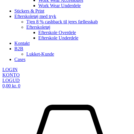
Work Wear Accessoires
Work Wear Underdele
Stickers & Print
Efterskoletøj med tryk
Tjen 8 % cashback til jeres fællesskab
Efterskoletøj
Efterskole Overdele
Efterskole Underdele
Kontakt
B2B
Lukket-Kunde
Cases
LOGIN
KONTO
LOGUD
0,00
kr.
0