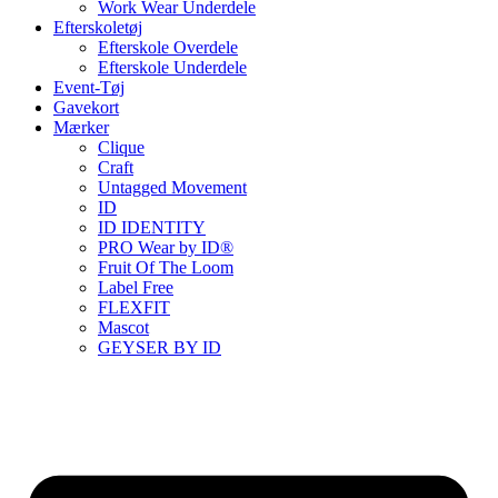
Work Wear Underdele
Efterskoletøj
Efterskole Overdele
Efterskole Underdele
Event-Tøj
Gavekort
Mærker
Clique
Craft
Untagged Movement
ID
ID IDENTITY
PRO Wear by ID®
Fruit Of The Loom
Label Free
FLEXFIT
Mascot
GEYSER BY ID