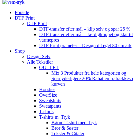
Forside
DTF Print
DTF Print
DTF-transfer efter mål – klip selv og spar 25 %
DTF-transfer efter mål – færdigklippet og klar til
varmepres
DTF Print pr. meter – Design dit eget 80 cm ark
Shop
Design Selv
Alle Tekstiler
OUTLET
Mix 3 Produkter fra hele kategorien og
Spar yderligere 20% Rabatten fratrækkes i
kurven
Hoodies
OverSize
Sweatshirts
Sweatpants
T-shirts
T-shirts m. Tryk
Børne T-shirt med Tryk
Bror & Søster
Tekster & Citater