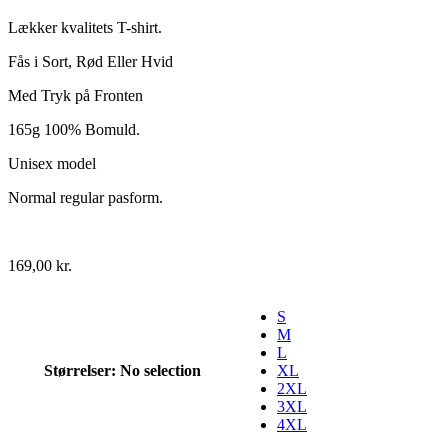
Lækker kvalitets T-shirt.
Fås i Sort, Rød Eller Hvid
Med Tryk på Fronten
165g 100% Bomuld.
Unisex model
Normal regular pasform.
169,00
kr.
S
M
L
Størrelser
:
No selection
XL
2XL
3XL
4XL