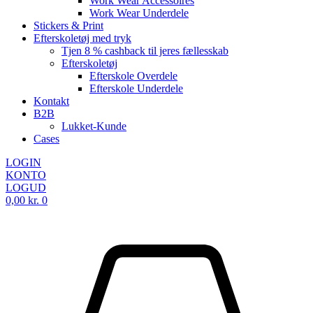
Work Wear Accessoires
Work Wear Underdele
Stickers & Print
Efterskoletøj med tryk
Tjen 8 % cashback til jeres fællesskab
Efterskoletøj
Efterskole Overdele
Efterskole Underdele
Kontakt
B2B
Lukket-Kunde
Cases
LOGIN
KONTO
LOGUD
0,00
kr.
0