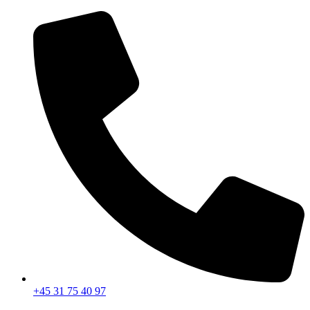
Videre
til
indhold
+45 31 75 40 97