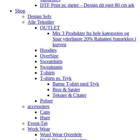
DTF Print pr. meter – Design dit eget 80 cm ark
Shop
Design Selv
Alle Tekstiler
OUTLET
Mix 3 Produkter fra hele kategorien og
Spar yderligere 20% Rabatten fratrækkes i
kurven
Hoodies
OverSize
Sweatshirts
Sweatpants
T-shirts
T-shirts m. Tryk
Børne T-shirt med Tryk
Bror & Søster
Tekster & Citater
Poloer
accessoires
Caps
Huer
Event-Tøj
Work Wear
Word Wear Overdele