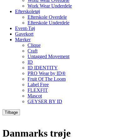
Word Wear Overdele
Work Wear Underdele
Efterskoletøj
Efterskole Overdele
Efterskole Underdele
Event-Tøj
Gavekort
Mærker
Clique
Craft
Untagged Movement
ID
ID IDENTITY
PRO Wear by ID®
Fruit Of The Loom
Label Free
FLEXFIT
Mascot
GEYSER BY ID
Tilbage
Danmarks trøje