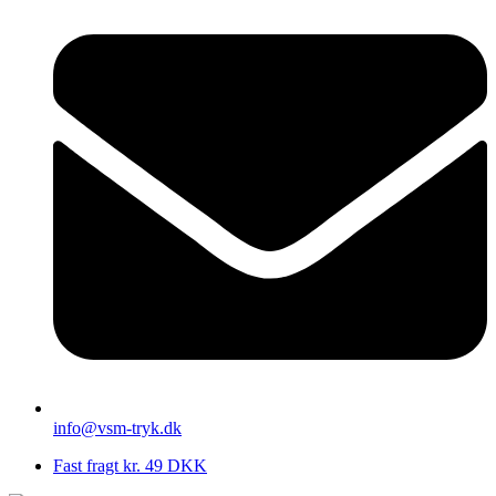
info@vsm-tryk.dk
Fast fragt kr. 49 DKK