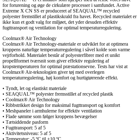
for forurening og øge de cirkulære processer i samfundet. Active
Extreme X CN SS er produceret af SEAQUAL™ recycled
polyester fremstillet af plastikskrald fra havet. Recycled materialet er
ikke kun et godt valg for miljøet, det yder desuden effektiv
fugttransport og ventilation for optimal temperaturregulering.
Coolmax® Air Technology
Coolmax® Air Technology-materiale er udviklet for at optimera
kroppens naturlige temperaturregulering i såvel kolde som varme
vejrforhold. Materialet består af polyesterfibrer med et unikt
propellformet tværsnit som giver effektiv regulering af
kropstemperaturen for optimal præstationsevne. Tests har vist at
Coolmax® Air-teknologien giver tøj med overlegen
temperaturregulering, høj komfort og hurtigtørrende effekt.
• Tyndt, let og elastiskt materiale
• SEAQUAL™ polyester fremsstillet af recycled plastik
• Coolmax® Air Technology
• Ribbstrikket design for maksimal fugttransport og komfort
• Meshpaneler i armhulerne for effektiv ventilation
• Flade sømme som følger kroppens bevægelser
• Tætsiddende pasform
• Fugttransport: 5 af 5
• Aktivitetsniveau: 5 af 5
• Temperatur: -5 ºC til +10 ºC