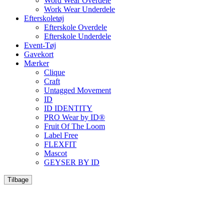
Word Wear Overdele
Work Wear Underdele
Efterskoletøj
Efterskole Overdele
Efterskole Underdele
Event-Tøj
Gavekort
Mærker
Clique
Craft
Untagged Movement
ID
ID IDENTITY
PRO Wear by ID®
Fruit Of The Loom
Label Free
FLEXFIT
Mascot
GEYSER BY ID
Tilbage