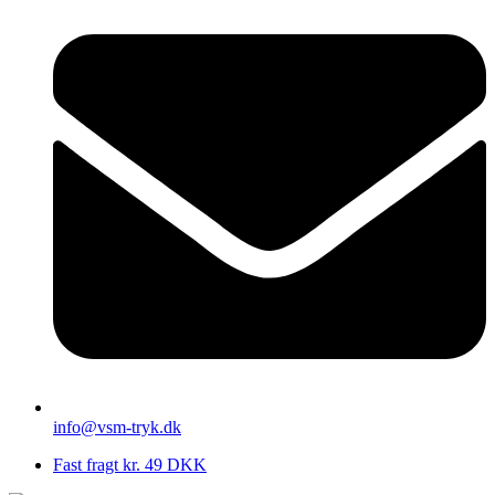
info@vsm-tryk.dk
Fast fragt kr. 49 DKK