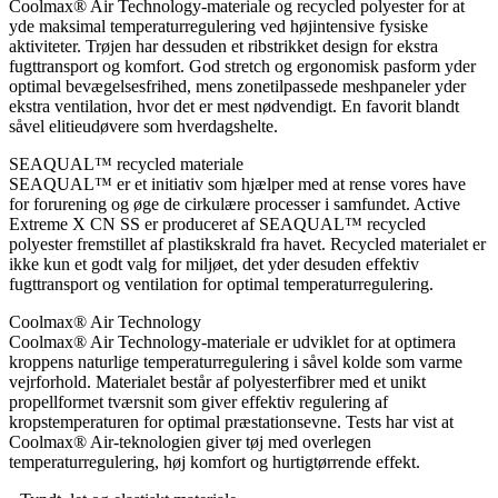
Coolmax® Air Technology-materiale og recycled polyester for at
yde maksimal temperaturregulering ved højintensive fysiske
aktiviteter. Trøjen har dessuden et ribstrikket design for ekstra
fugttransport og komfort. God stretch og ergonomisk pasform yder
optimal bevægelsesfrihed, mens zonetilpassede meshpaneler yder
ekstra ventilation, hvor det er mest nødvendigt. En favorit blandt
såvel elitieudøvere som hverdagshelte.
SEAQUAL™ recycled materiale
SEAQUAL™ er et initiativ som hjælper med at rense vores have
for forurening og øge de cirkulære processer i samfundet. Active
Extreme X CN SS er produceret af SEAQUAL™ recycled
polyester fremstillet af plastikskrald fra havet. Recycled materialet er
ikke kun et godt valg for miljøet, det yder desuden effektiv
fugttransport og ventilation for optimal temperaturregulering.
Coolmax® Air Technology
Coolmax® Air Technology-materiale er udviklet for at optimera
kroppens naturlige temperaturregulering i såvel kolde som varme
vejrforhold. Materialet består af polyesterfibrer med et unikt
propellformet tværsnit som giver effektiv regulering af
kropstemperaturen for optimal præstationsevne. Tests har vist at
Coolmax® Air-teknologien giver tøj med overlegen
temperaturregulering, høj komfort og hurtigtørrende effekt.