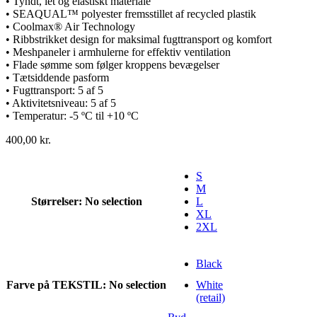
• Tyndt, let og elastiskt materiale
• SEAQUAL™ polyester fremsstillet af recycled plastik
• Coolmax® Air Technology
• Ribbstrikket design for maksimal fugttransport og komfort
• Meshpaneler i armhulerne for effektiv ventilation
• Flade sømme som følger kroppens bevægelser
• Tætsiddende pasform
• Fugttransport: 5 af 5
• Aktivitetsniveau: 5 af 5
• Temperatur: -5 ºC til +10 ºC
400,00
kr.
S
M
Størrelser
:
No selection
L
XL
2XL
Black
Farve på TEKSTIL
:
No selection
White
(retail)