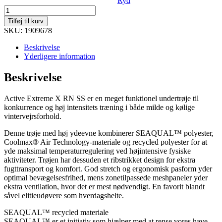
Ryd
Active
Extreme
Tilføj til kurv
X
SKU: 1909678
Cn
SS
Beskrivelse
M
Yderligere information
antal
Beskrivelse
Active Extreme X RN SS er en meget funktionel undertrøje til
konkurrence og høj intensitets træning i både milde og kølige
vintervejrsforhold.
Denne trøje med høj ydeevne kombinerer SEAQUAL™ polyester,
Coolmax® Air Technology-materiale og recycled polyester for at
yde maksimal temperaturregulering ved højintensive fysiske
aktiviteter. Trøjen har dessuden et ribstrikket design for ekstra
fugttransport og komfort. God stretch og ergonomisk pasform yder
optimal bevægelsesfrihed, mens zonetilpassede meshpaneler yder
ekstra ventilation, hvor det er mest nødvendigt. En favorit blandt
såvel elitieudøvere som hverdagshelte.
SEAQUAL™ recycled materiale
SEAQUAL™ er et initiativ som hjælper med at rense vores have