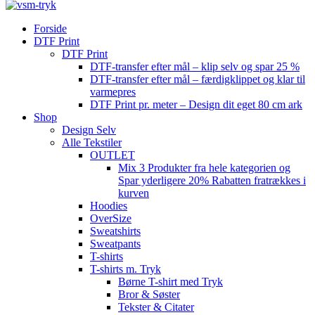
Forside
DTF Print
DTF Print
DTF-transfer efter mål – klip selv og spar 25 %
DTF-transfer efter mål – færdigklippet og klar til
varmepres
DTF Print pr. meter – Design dit eget 80 cm ark
Shop
Design Selv
Alle Tekstiler
OUTLET
Mix 3 Produkter fra hele kategorien og
Spar yderligere 20% Rabatten fratrækkes i
kurven
Hoodies
OverSize
Sweatshirts
Sweatpants
T-shirts
T-shirts m. Tryk
Børne T-shirt med Tryk
Bror & Søster
Tekster & Citater