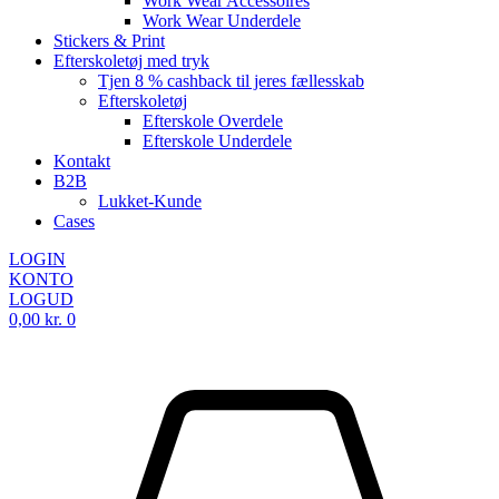
Work Wear Accessoires
Work Wear Underdele
Stickers & Print
Efterskoletøj med tryk
Tjen 8 % cashback til jeres fællesskab
Efterskoletøj
Efterskole Overdele
Efterskole Underdele
Kontakt
B2B
Lukket-Kunde
Cases
LOGIN
KONTO
LOGUD
0,00
kr.
0