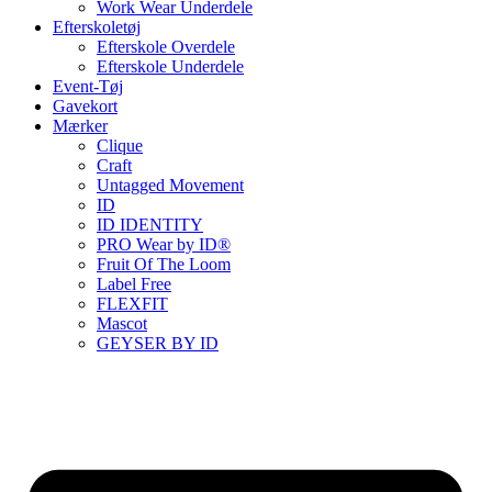
Work Wear Underdele
Efterskoletøj
Efterskole Overdele
Efterskole Underdele
Event-Tøj
Gavekort
Mærker
Clique
Craft
Untagged Movement
ID
ID IDENTITY
PRO Wear by ID®
Fruit Of The Loom
Label Free
FLEXFIT
Mascot
GEYSER BY ID