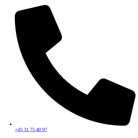
Videre
til
indhold
+45 31 75 40 97