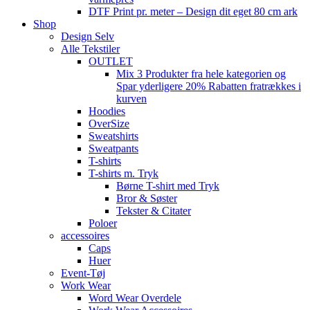
DTF Print pr. meter – Design dit eget 80 cm ark
Shop
Design Selv
Alle Tekstiler
OUTLET
Mix 3 Produkter fra hele kategorien og
Spar yderligere 20% Rabatten fratrækkes i
kurven
Hoodies
OverSize
Sweatshirts
Sweatpants
T-shirts
T-shirts m. Tryk
Børne T-shirt med Tryk
Bror & Søster
Tekster & Citater
Poloer
accessoires
Caps
Huer
Event-Tøj
Work Wear
Word Wear Overdele