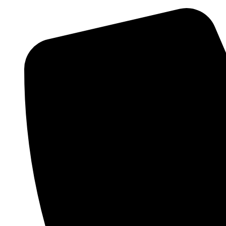
Videre
til
indhold