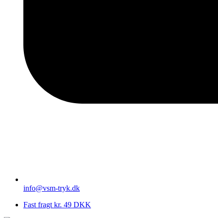
info@vsm-tryk.dk
Fast fragt kr. 49 DKK