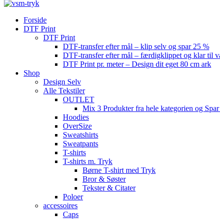
Forside
DTF Print
DTF Print
DTF-transfer efter mål – klip selv og spar 25 %
DTF-transfer efter mål – færdigklippet og klar til 
DTF Print pr. meter – Design dit eget 80 cm ark
Shop
Design Selv
Alle Tekstiler
OUTLET
Mix 3 Produkter fra hele kategorien og Spar
Hoodies
OverSize
Sweatshirts
Sweatpants
T-shirts
T-shirts m. Tryk
Børne T-shirt med Tryk
Bror & Søster
Tekster & Citater
Poloer
accessoires
Caps