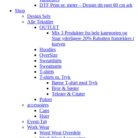
DTF Print pr. meter – Design dit eget 80 cm ark
Shop
Design Selv
Alle Tekstiler
OUTLET
Mix 3 Produkter fra hele kategorien og
Spar yderligere 20% Rabatten fratrækkes i
kurven
Hoodies
OverSize
Sweatshirts
Sweatpants
T-shirts
T-shirts m. Tryk
Børne T-shirt med Tryk
Bror & Søster
Tekster & Citater
Poloer
accessoires
Caps
Huer
Event-Tøj
Work Wear
Word Wear Overdele