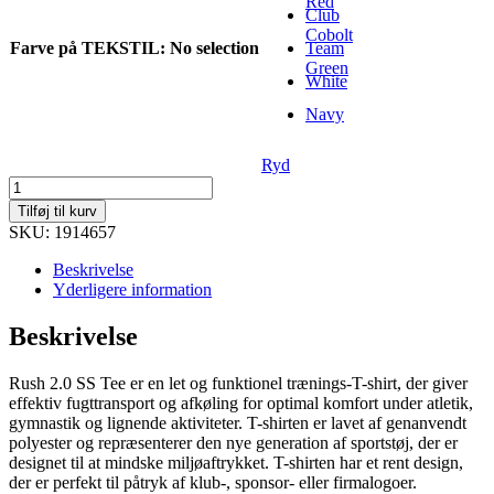
Red
Club
Cobolt
Farve på TEKSTIL
:
No selection
Team
Green
White
Navy
Ryd
Rush
2.0
Tilføj til kurv
Ss
SKU: 1914657
Tee
Jr
Beskrivelse
antal
Yderligere information
Beskrivelse
Rush 2.0 SS Tee er en let og funktionel trænings-T-shirt, der giver
effektiv fugttransport og afkøling for optimal komfort under atletik,
gymnastik og lignende aktiviteter. T-shirten er lavet af genanvendt
polyester og repræsenterer den nye generation af sportstøj, der er
designet til at mindske miljøaftrykket. T-shirten har et rent design,
der er perfekt til påtryk af klub-, sponsor- eller firmalogoer.