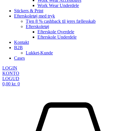
Work Wear Accessoires
Work Wear Underdele
Stickers & Print
Efterskoletøj med tryk
Tjen 8 % cashback til jeres fællesskab
Efterskoletøj
Efterskole Overdele
Efterskole Underdele
Kontakt
B2B
Lukket-Kunde
Cases
LOGIN
KONTO
LOGUD
0,00
kr.
0