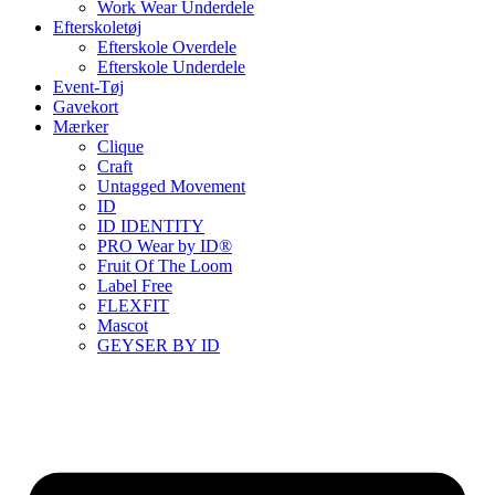
Work Wear Underdele
Efterskoletøj
Efterskole Overdele
Efterskole Underdele
Event-Tøj
Gavekort
Mærker
Clique
Craft
Untagged Movement
ID
ID IDENTITY
PRO Wear by ID®
Fruit Of The Loom
Label Free
FLEXFIT
Mascot
GEYSER BY ID