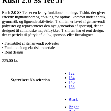
Rush 2.0 Ss Tee Jr
Rush 2.0 SS Tee er en let og funktionel trænings-T-shirt, der giver
effektiv fugttransport og afkøling for optimal komfort under atletik,
gymnastik og lignende aktiviteter. T-shirten er lavet af genanvendt
polyester og repræsenterer den nye generation af sportstøj, der er
designet til at mindske miljøaftrykket. T-shirten har et rent design,
der er perfekt til påtryk af klub-, sponsor- eller firmalogoer.
• Fremstillet af genanvendt polyester
• Funktionelt og elastisk materiale
• Rent design
225,00
kr.
122
134
Størrelser
:
No selection
146
158
Black
Bright