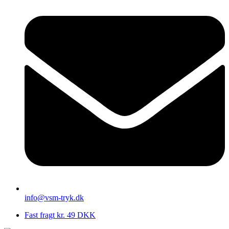
info@vsm-tryk.dk
Fast fragt kr. 49 DKK