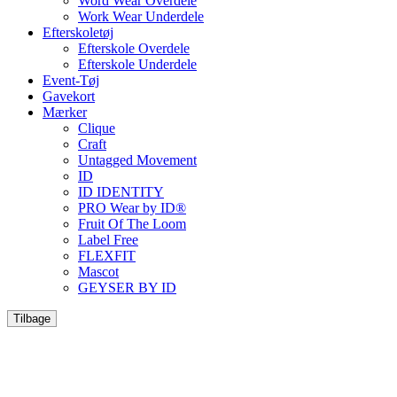
Word Wear Overdele
Work Wear Underdele
Efterskoletøj
Efterskole Overdele
Efterskole Underdele
Event-Tøj
Gavekort
Mærker
Clique
Craft
Untagged Movement
ID
ID IDENTITY
PRO Wear by ID®
Fruit Of The Loom
Label Free
FLEXFIT
Mascot
GEYSER BY ID
Tilbage