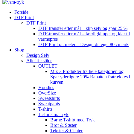
Forside
DTF Print
DTF Print
DTF-transfer efter mål – klip selv og spar 25 %
DTF-transfer efter mål – færdigklippet og klar til
varmepres
DTF Print pr. meter – Design dit eget 80 cm ark
Shop
Design Selv
Alle Tekstiler
OUTLET
Mix 3 Produkter fra hele kategorien og
Spar yderligere 20% Rabatten fratrækkes i
kurven
Hoodies
OverSize
Sweatshirts
Sweatpants
T-shirts
T-shirts m. Tryk
Børne T-shirt med Tryk
Bror & Søster
Tekster & Citater