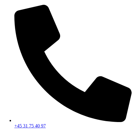
Videre
til
indhold
+45 31 75 40 97