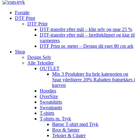
Forside
DTF Print
DTF Print
DTF-transfer efter mål – klip selv og spar 25 %
DTF-transfer efter mål – færdigklippet og klar til
varmepres
DTF Print pr. meter – Design dit eget 80 cm ark
Shop
Design Selv
Alle Tekstiler
OUTLET
Mix 3 Produkter fra hele kategorien og
Spar yderligere 20% Rabatten fratrækkes i
kurven
Hoodies
OverSize
Sweatshirts
Sweatpants
T-shirts
T-shirts m. Tryk
Børne T-shirt med Tryk
Bror & Søster
Tekster & Citater