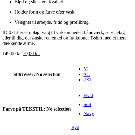
Blød og slidstærk kvalitet
Holder form og farve efter vask
Velegnet til arbejde, fritid og profilbrug
ID 0313 er et oplagt valg til virksomheder, håndværk, servicefag
eller til dig, der ønsker en enkel og funktionel T-shirt med et mere
dækkende ærme.
Den
Den
149,00
kr.
79,00
kr.
oprindelige
aktuelle
pris
pris
M
var:
er:
Størrelser
:
No selection
XL
149,00 kr..
79,00 kr..
2XL
Hvid
Sort
Farve på TEKSTIL
:
No selection
Navy
Ryd