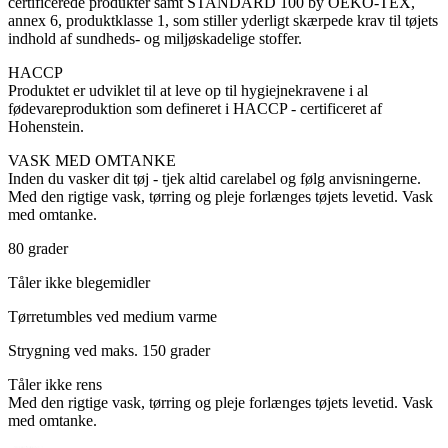
certificerede produkter samt STANDARD 100 by OEKO-TEX,
annex 6, produktklasse 1, som stiller yderligt skærpede krav til tøjets
indhold af sundheds- og miljøskadelige stoffer.
HACCP
Produktet er udviklet til at leve op til hygiejnekravene i al
fødevareproduktion som defineret i HACCP - certificeret af
Hohenstein.
VASK MED OMTANKE
Inden du vasker dit tøj - tjek altid carelabel og følg anvisningerne.
Med den rigtige vask, tørring og pleje forlænges tøjets levetid. Vask
med omtanke.
80 grader
Tåler ikke blegemidler
Tørretumbles ved medium varme
Strygning ved maks. 150 grader
Tåler ikke rens
Med den rigtige vask, tørring og pleje forlænges tøjets levetid. Vask
med omtanke.