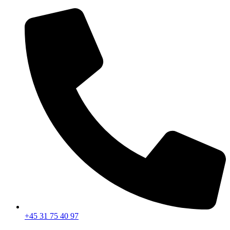
Videre
til
indhold
+45 31 75 40 97