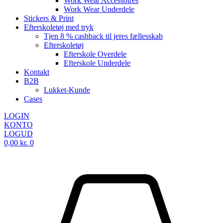
Work Wear Accessoires
Work Wear Underdele
Stickers & Print
Efterskoletøj med tryk
Tjen 8 % cashback til jeres fællesskab
Efterskoletøj
Efterskole Overdele
Efterskole Underdele
Kontakt
B2B
Lukket-Kunde
Cases
LOGIN
KONTO
LOGUD
0,00
kr.
0