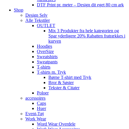
DTF Print pr. meter – Design dit eget 80 cm ark
Shop
Design Selv
Alle Tekstiler
OUTLET
Mix 3 Produkter fra hele kategorien og
Spar yderligere 20% Rabatten fratrækkes i
kurven
Hoodies
OverSize
Sweatshirts
Sweatpants
T-shirts
T-shirts m. Tryk
Børne T-shirt med Tryk
Bror & Søster
Tekster & Citater
Poloer
accessoires
Caps
Huer
Event-Tøj
Work Wear
Word Wear Overdele