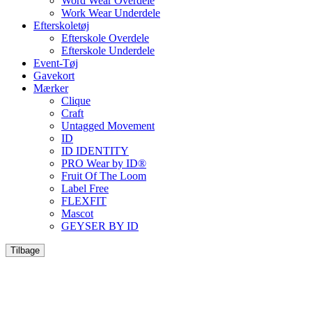
Word Wear Overdele
Work Wear Underdele
Efterskoletøj
Efterskole Overdele
Efterskole Underdele
Event-Tøj
Gavekort
Mærker
Clique
Craft
Untagged Movement
ID
ID IDENTITY
PRO Wear by ID®
Fruit Of The Loom
Label Free
FLEXFIT
Mascot
GEYSER BY ID
Tilbage