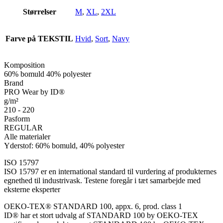
Størrelser
M
,
XL
,
2XL
Farve på TEKSTIL
Hvid
,
Sort
,
Navy
Komposition
60% bomuld 40% polyester
Brand
PRO Wear by ID®
g/m²
210 - 220
Pasform
REGULAR
Alle materialer
Yderstof: 60% bomuld, 40% polyester
ISO 15797
ISO 15797 er en international standard til vurdering af produkternes
egnethed til industrivask. Testene foregår i tæt samarbejde med
eksterne eksperter
OEKO-TEX® STANDARD 100, appx. 6, prod. class 1
ID® har et stort udvalg af STANDARD 100 by OEKO-TEX