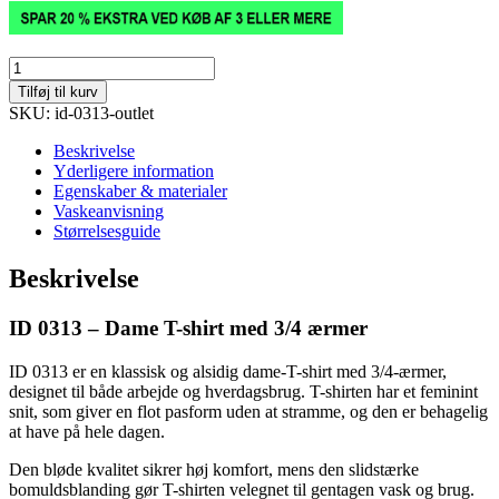
PRO
Wear
Tilføj til kurv
T-
SKU: id-0313-outlet
shirt
|
Beskrivelse
¾
Yderligere information
ærmet
Egenskaber & materialer
|
Vaskeanvisning
dame
Størrelsesguide
Nr.
0313
Beskrivelse
-
Outlet
ID 0313 – Dame T-shirt med 3/4 ærmer
antal
ID 0313 er en klassisk og alsidig dame-T-shirt med 3/4-ærmer,
designet til både arbejde og hverdagsbrug. T-shirten har et feminint
snit, som giver en flot pasform uden at stramme, og den er behagelig
at have på hele dagen.
Den bløde kvalitet sikrer høj komfort, mens den slidstærke
bomuldsblanding gør T-shirten velegnet til gentagen vask og brug.