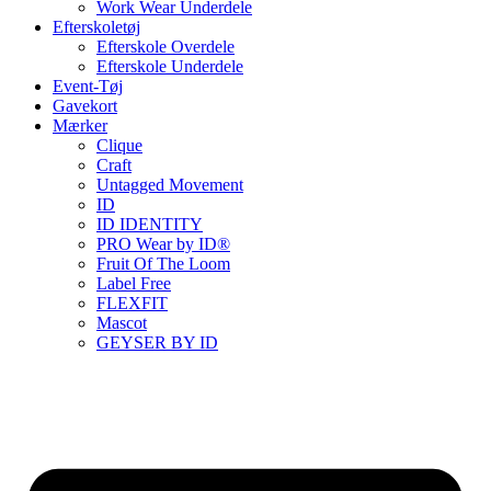
Work Wear Underdele
Efterskoletøj
Efterskole Overdele
Efterskole Underdele
Event-Tøj
Gavekort
Mærker
Clique
Craft
Untagged Movement
ID
ID IDENTITY
PRO Wear by ID®
Fruit Of The Loom
Label Free
FLEXFIT
Mascot
GEYSER BY ID