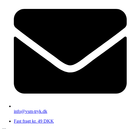
info@vsm-tryk.dk
Fast fragt kr. 49 DKK