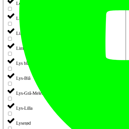
Leaf
Light Syrup (retail)
Lilla
Lime
Lys blå
Lys-Blå
Lys-Grå-Meleret
Lys-Lilla
Lyserød