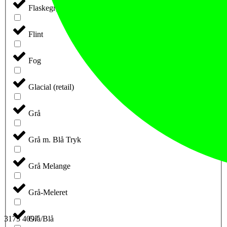
Flaskegrøn
Flint
Fog
Glacial (retail)
Grå
Grå m. Blå Tryk
Grå Melange
Grå-Meleret
3175 4097
Grå/Blå