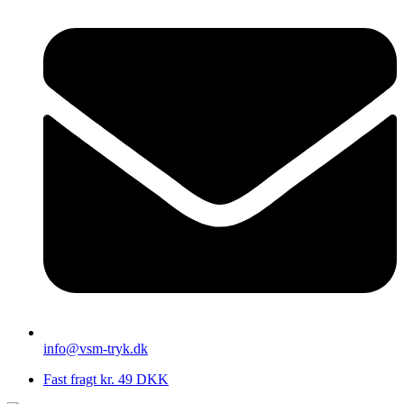
info@vsm-tryk.dk
Fast fragt kr. 49 DKK