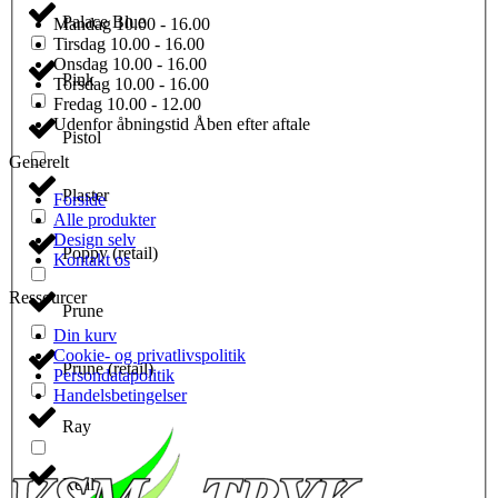
Palace Blue
Mandag
10.00 - 16.00
Tirsdag
10.00 - 16.00
Onsdag
10.00 - 16.00
Pink
Torsdag
10.00 - 16.00
Fredag
10.00 - 12.00
Udenfor åbningstid
Åben efter aftale
Pistol
Generelt
Plaster
Forside
Alle produkter
Design selv
Poppy (retail)
Kontakt os
Ressourcer
Prune
Din kurv
Cookie- og privatlivspolitik
Prune (retail)
Persondatapolitik
Handelsbetingelser
Ray
Real