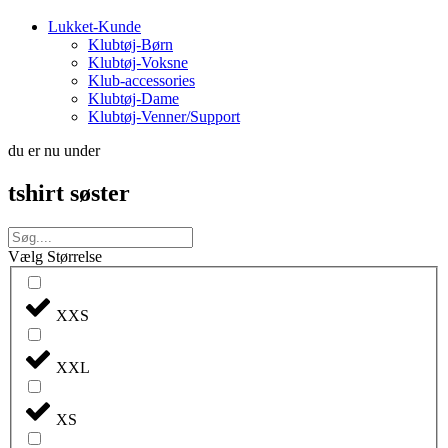
Lukket-Kunde
Klubtøj-Børn
Klubtøj-Voksne
Klub-accessories
Klubtøj-Dame
Klubtøj-Venner/Support
du er nu under
tshirt søster
Vælg Størrelse
XXS
XXL
XS