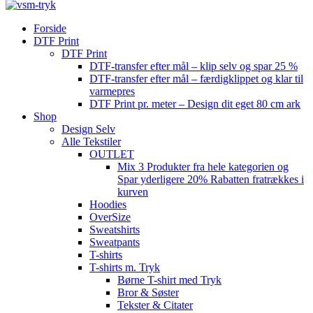
Forside
DTF Print
DTF Print
DTF-transfer efter mål – klip selv og spar 25 %
DTF-transfer efter mål – færdigklippet og klar til
varmepres
DTF Print pr. meter – Design dit eget 80 cm ark
Shop
Design Selv
Alle Tekstiler
OUTLET
Mix 3 Produkter fra hele kategorien og
Spar yderligere 20% Rabatten fratrækkes i
kurven
Hoodies
OverSize
Sweatshirts
Sweatpants
T-shirts
T-shirts m. Tryk
Børne T-shirt med Tryk
Bror & Søster
Tekster & Citater