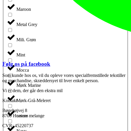
Maroon
Metal Grey
Mili. Grøn
Mint
Følg os på facebook
Mocca
Som kunde hos os, vil du opleve vores specialfremstillede tekstiller
og merchandise, skræddersyet til hver enkelt person.
Mørk Marine
Vi er dem, der går den ekstra mil
Kontakt
Mørk-Grå-Meleret
Bøgehøjvej 8
8700 Horsens
nature melange
CVR: 45220737
Navy