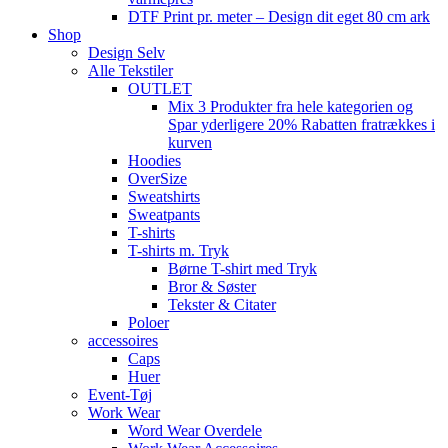
DTF Print pr. meter – Design dit eget 80 cm ark
Shop
Design Selv
Alle Tekstiler
OUTLET
Mix 3 Produkter fra hele kategorien og
Spar yderligere 20% Rabatten fratrækkes i
kurven
Hoodies
OverSize
Sweatshirts
Sweatpants
T-shirts
T-shirts m. Tryk
Børne T-shirt med Tryk
Bror & Søster
Tekster & Citater
Poloer
accessoires
Caps
Huer
Event-Tøj
Work Wear
Word Wear Overdele