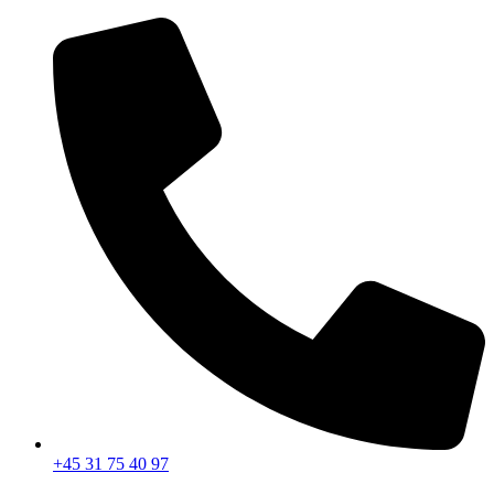
Videre
til
indhold
+45 31 75 40 97