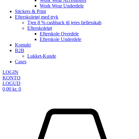
Work Wear Accessoires
Work Wear Underdele
Stickers & Print
Efterskoletøj med tryk
Tjen 8 % cashback til jeres fællesskab
Efterskoletøj
Efterskole Overdele
Efterskole Underdele
Kontakt
B2B
Lukket-Kunde
Cases
LOGIN
KONTO
LOGUD
0,00
kr.
0