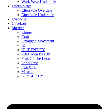
Work Wear Underdele
Efterskoletøj
Efterskole Overdele
Efterskole Underdele
Event-Tøj
Gavekort
Mærker
Clique
Craft
Untagged Movement
ID
ID IDENTITY
PRO Wear by ID®
Fruit Of The Loom
Label Free
FLEXFIT
Mascot
GEYSER BY ID