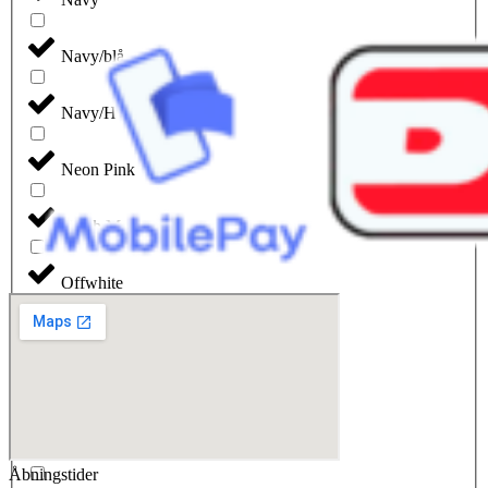
Navy/blå
Navy/Hvid
Neon Pink
North Melange
Offwhite
Oliven
Orange
Orion
Åbningstider