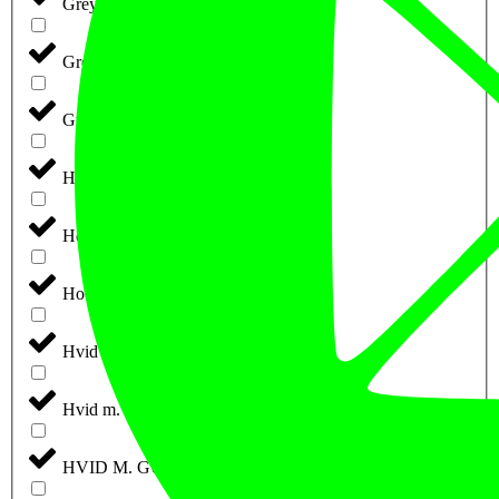
Grey Melange
Grøn
Gul
Hay/Melange
Heather-Grey
Hot Pink
Hvid
Hvid m. Blå Tryk
HVID M. GULD/GRÅ TRYK