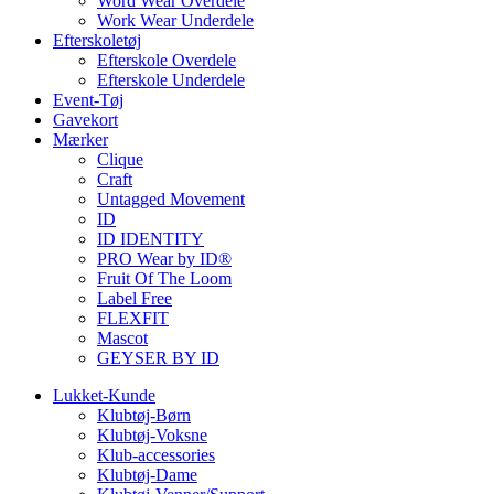
Word Wear Overdele
Work Wear Underdele
Efterskoletøj
Efterskole Overdele
Efterskole Underdele
Event-Tøj
Gavekort
Mærker
Clique
Craft
Untagged Movement
ID
ID IDENTITY
PRO Wear by ID®
Fruit Of The Loom
Label Free
FLEXFIT
Mascot
GEYSER BY ID
Lukket-Kunde
Klubtøj-Børn
Klubtøj-Voksne
Klub-accessories
Klubtøj-Dame