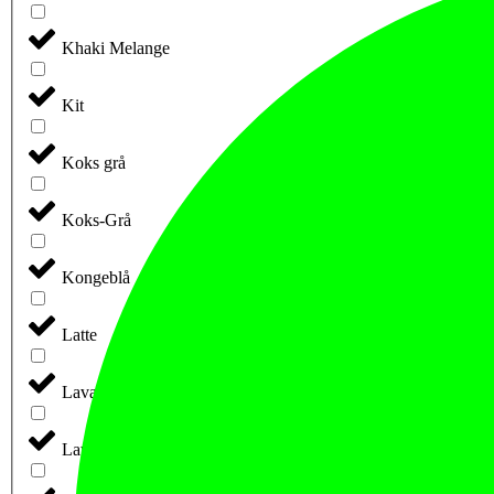
Khaki Melange
Kit
Koks grå
Koks-Grå
Kongeblå
Latte
Lava
Lava (retail)