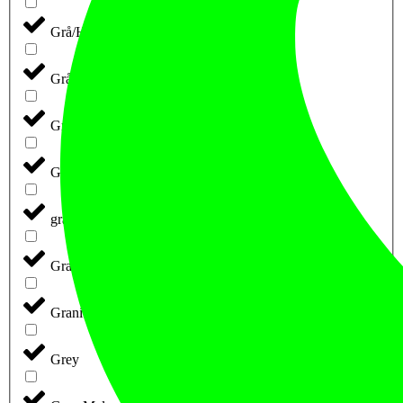
Grå/Hvid
Grå/Sort
Grafit Melange
Gråmel
gråmeleret
Granite
Granite (retail)
Grey