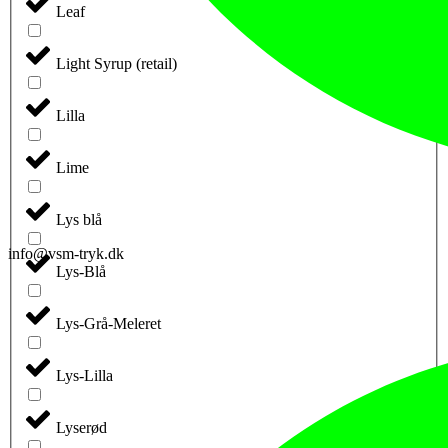
Leaf
Light Syrup (retail)
Lilla
Lime
Lys blå
info@vsm-tryk.dk
Lys-Blå
Lys-Grå-Meleret
Lys-Lilla
Lyserød