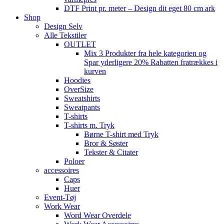
DTF Print pr. meter – Design dit eget 80 cm ark
Shop
Design Selv
Alle Tekstiler
OUTLET
Mix 3 Produkter fra hele kategorien og
Spar yderligere 20% Rabatten fratrækkes i
kurven
Hoodies
OverSize
Sweatshirts
Sweatpants
T-shirts
T-shirts m. Tryk
Børne T-shirt med Tryk
Bror & Søster
Tekster & Citater
Poloer
accessoires
Caps
Huer
Event-Tøj
Work Wear
Word Wear Overdele