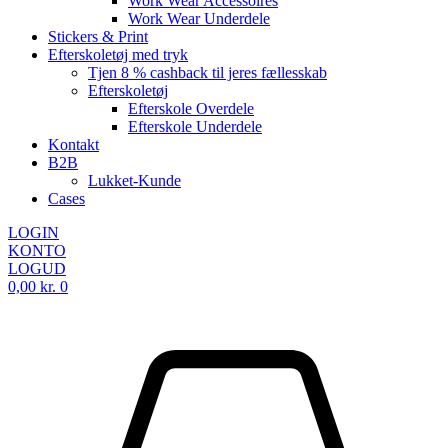
Work Wear Accessoires
Work Wear Underdele
Stickers & Print
Efterskoletøj med tryk
Tjen 8 % cashback til jeres fællesskab
Efterskoletøj
Efterskole Overdele
Efterskole Underdele
Kontakt
B2B
Lukket-Kunde
Cases
LOGIN
KONTO
LOGUD
0,00
kr.
0