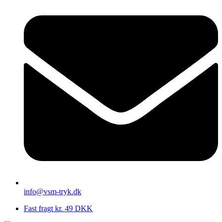
info@vsm-tryk.dk
Fast fragt kr. 49 DKK