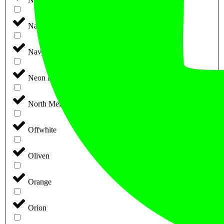
Navy/blå
Navy/Hvid
Neon Pink
North Melange
Offwhite
Oliven
Orange
Orion