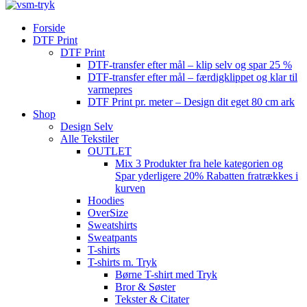
Forside
DTF Print
DTF Print
DTF-transfer efter mål – klip selv og spar 25 %
DTF-transfer efter mål – færdigklippet og klar til
varmepres
DTF Print pr. meter – Design dit eget 80 cm ark
Shop
Design Selv
Alle Tekstiler
OUTLET
Mix 3 Produkter fra hele kategorien og
Spar yderligere 20% Rabatten fratrækkes i
kurven
Hoodies
OverSize
Sweatshirts
Sweatpants
T-shirts
T-shirts m. Tryk
Børne T-shirt med Tryk
Bror & Søster
Tekster & Citater