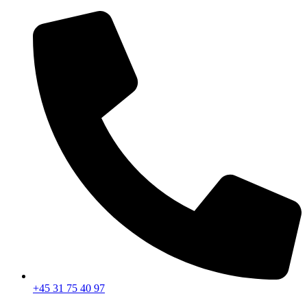
Videre
til
indhold
+45 31 75 40 97