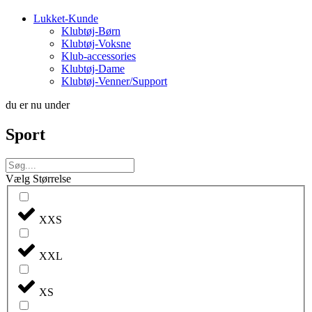
Lukket-Kunde
Klubtøj-Børn
Klubtøj-Voksne
Klub-accessories
Klubtøj-Dame
Klubtøj-Venner/Support
du er nu under
Sport
Vælg Størrelse
XXS
XXL
XS