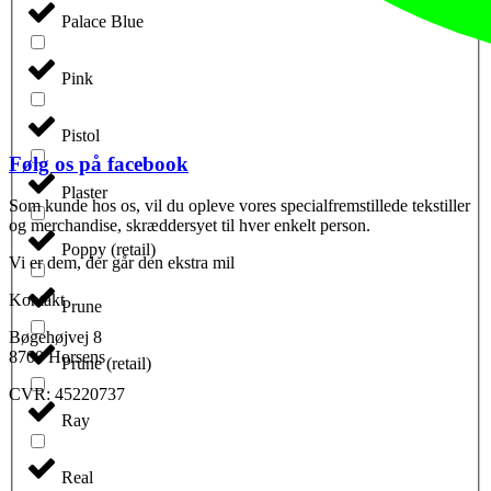
Palace Blue
Pink
Pistol
Følg os på facebook
Plaster
Som kunde hos os, vil du opleve vores specialfremstillede tekstiller
og merchandise, skræddersyet til hver enkelt person.
Poppy (retail)
Vi er dem, der går den ekstra mil
Kontakt
Prune
Bøgehøjvej 8
8700 Horsens
Prune (retail)
CVR: 45220737
Ray
Real