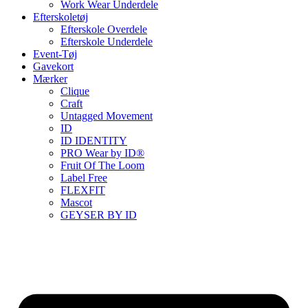
Work Wear Underdele
Efterskoletøj
Efterskole Overdele
Efterskole Underdele
Event-Tøj
Gavekort
Mærker
Clique
Craft
Untagged Movement
ID
ID IDENTITY
PRO Wear by ID®
Fruit Of The Loom
Label Free
FLEXFIT
Mascot
GEYSER BY ID