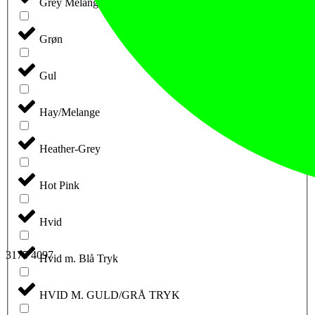
Grey Melange
Grøn
Gul
Hay/Melange
Heather-Grey
Hot Pink
Hvid
3175 4097
Hvid m. Blå Tryk
HVID M. GULD/GRÅ TRYK