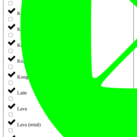
Khaki Melange
Kit
Koks grå
Koks-Grå
Kongeblå
Latte
Lava
Lava (retail)