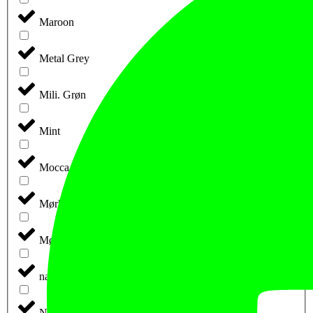
Maroon
Metal Grey
Mili. Grøn
Mint
Mocca
Mørk Marine
Mørk-Grå-Meleret
nature melange
Navy