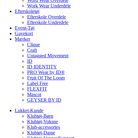
Word Wear Overdele
Work Wear Underdele
Efterskoletøj
Efterskole Overdele
Efterskole Underdele
Event-Tøj
Gavekort
Mærker
Clique
Craft
Untagged Movement
ID
ID IDENTITY
PRO Wear by ID®
Fruit Of The Loom
Label Free
FLEXFIT
Mascot
GEYSER BY ID
Lukket-Kunde
Klubtøj-Børn
Klubtøj-Voksne
Klub-accessories
Klubtøj-Dame