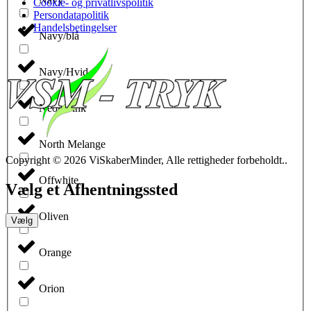
Cookie- og privatlivspolitik
Persondatapolitik
Handelsbetingelser
Navy/blå
Navy/Hvid
Neon Pink
North Melange
Copyright © 2026 ViSkaberMinder, Alle rettigheder forbeholdt..
Offwhite
Vælg et Afhentningssted
Oliven
Vælg
Orange
Orion