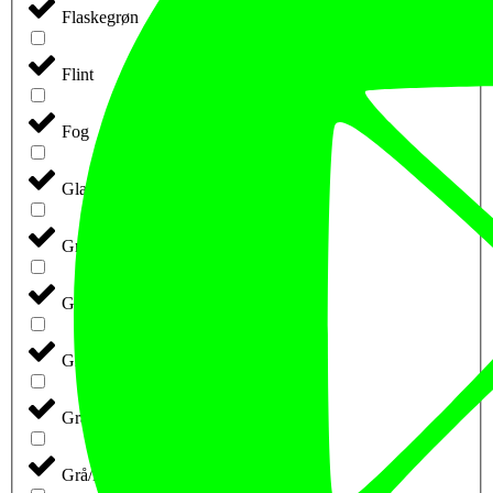
Flaskegrøn
Flint
Fog
Glacial (retail)
Grå
Grå m. Blå Tryk
Grå Melange
Grå-Meleret
Grå/Blå