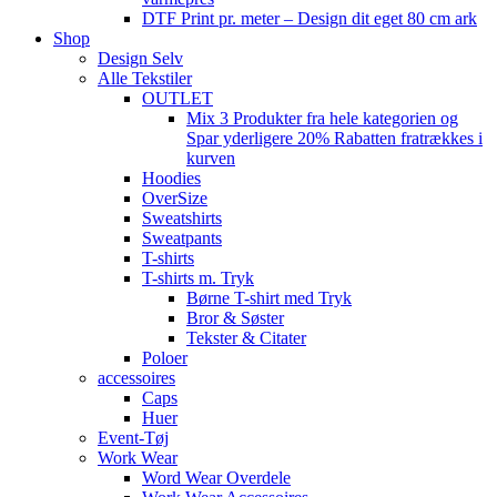
DTF Print pr. meter – Design dit eget 80 cm ark
Shop
Design Selv
Alle Tekstiler
OUTLET
Mix 3 Produkter fra hele kategorien og
Spar yderligere 20% Rabatten fratrækkes i
kurven
Hoodies
OverSize
Sweatshirts
Sweatpants
T-shirts
T-shirts m. Tryk
Børne T-shirt med Tryk
Bror & Søster
Tekster & Citater
Poloer
accessoires
Caps
Huer
Event-Tøj
Work Wear
Word Wear Overdele