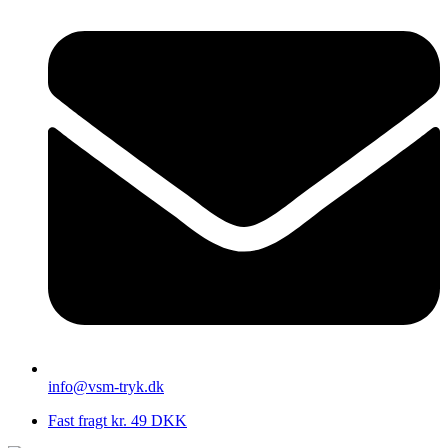
info@vsm-tryk.dk
Fast fragt kr. 49 DKK