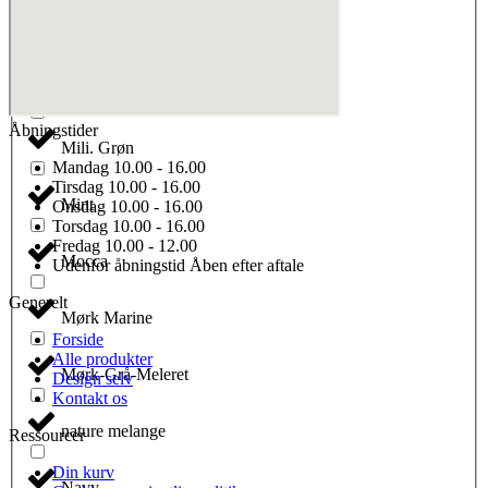
Maroon
Metal Grey
Åbningstider
Mili. Grøn
Mandag
10.00 - 16.00
Tirsdag
10.00 - 16.00
Mint
Onsdag
10.00 - 16.00
Torsdag
10.00 - 16.00
Fredag
10.00 - 12.00
Mocca
Udenfor åbningstid
Åben efter aftale
Generelt
Mørk Marine
Forside
Alle produkter
Mørk-Grå-Meleret
Design selv
Kontakt os
nature melange
Ressourcer
Din kurv
Navy