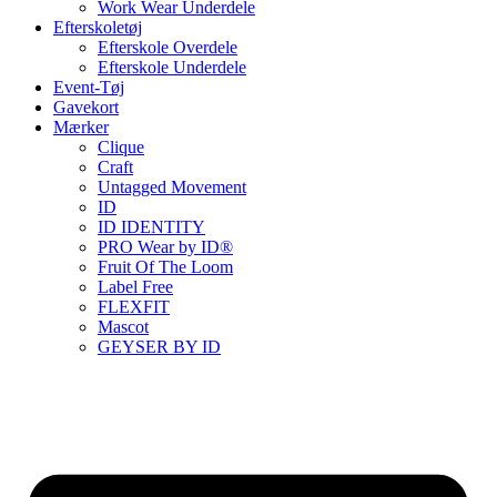
Work Wear Underdele
Efterskoletøj
Efterskole Overdele
Efterskole Underdele
Event-Tøj
Gavekort
Mærker
Clique
Craft
Untagged Movement
ID
ID IDENTITY
PRO Wear by ID®
Fruit Of The Loom
Label Free
FLEXFIT
Mascot
GEYSER BY ID