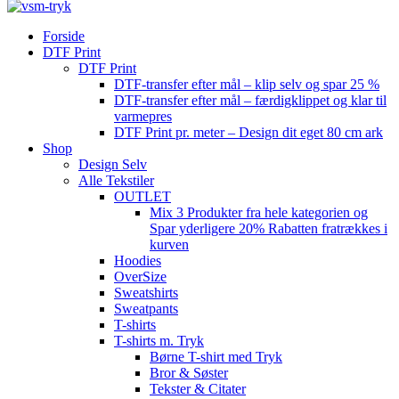
Forside
DTF Print
DTF Print
DTF-transfer efter mål – klip selv og spar 25 %
DTF-transfer efter mål – færdigklippet og klar til
varmepres
DTF Print pr. meter – Design dit eget 80 cm ark
Shop
Design Selv
Alle Tekstiler
OUTLET
Mix 3 Produkter fra hele kategorien og
Spar yderligere 20% Rabatten fratrækkes i
kurven
Hoodies
OverSize
Sweatshirts
Sweatpants
T-shirts
T-shirts m. Tryk
Børne T-shirt med Tryk
Bror & Søster
Tekster & Citater