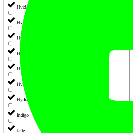
Hvid m. Rød Tryk
Hvid m. Sort Tryk
Hvid/blå
Hvid/Grøn
Hvid/Pink
Hvid/Sort
Hydrate
Indigo
Jade