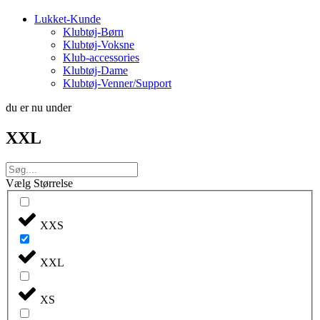
Lukket-Kunde
Klubtøj-Børn
Klubtøj-Voksne
Klub-accessories
Klubtøj-Dame
Klubtøj-Venner/Support
du er nu under
XXL
Vælg Størrelse
XXS
XXL
XS