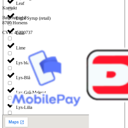
Leaf
Kontakt
Bøgehøjvej 8
Light Syrup (retail)
8700 Horsens
CVR: 45220737
Lilla
Lime
Lys blå
Lys-Blå
Lys-Grå-Meleret
Lys-Lilla
Lyserød