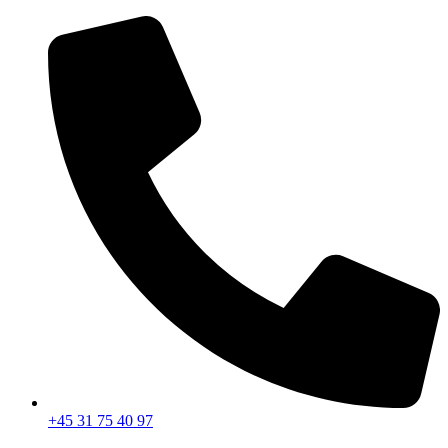
Videre
til
indhold
+45 31 75 40 97