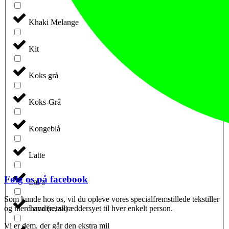
Khaki Melange
Kit
Koks grå
Koks-Grå
Kongeblå
Latte
Følg os på facebook
Lava
Som kunde hos os, vil du opleve vores specialfremstillede tekstiller
og merchandise, skræddersyet til hver enkelt person.
Lava (retail)
Vi er dem, der går den ekstra mil