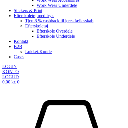
Work Wear Accessoires
Work Wear Underdele
Stickers & Print
Efterskoletøj med tryk
Tjen 8 % cashback til jeres fællesskab
Efterskoletøj
Efterskole Overdele
Efterskole Underdele
Kontakt
B2B
Lukket-Kunde
Cases
LOGIN
KONTO
LOGUD
0,00
kr.
0