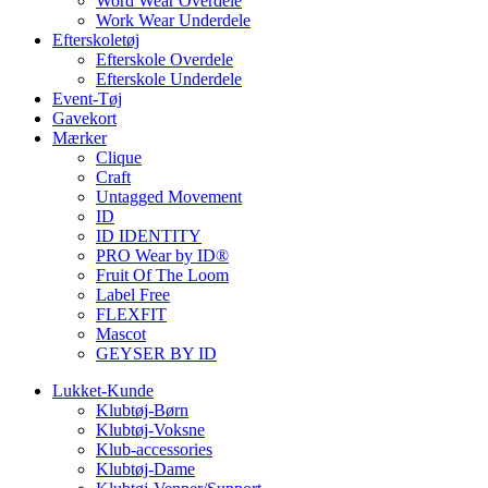
Word Wear Overdele
Work Wear Underdele
Efterskoletøj
Efterskole Overdele
Efterskole Underdele
Event-Tøj
Gavekort
Mærker
Clique
Craft
Untagged Movement
ID
ID IDENTITY
PRO Wear by ID®
Fruit Of The Loom
Label Free
FLEXFIT
Mascot
GEYSER BY ID
Lukket-Kunde
Klubtøj-Børn
Klubtøj-Voksne
Klub-accessories
Klubtøj-Dame