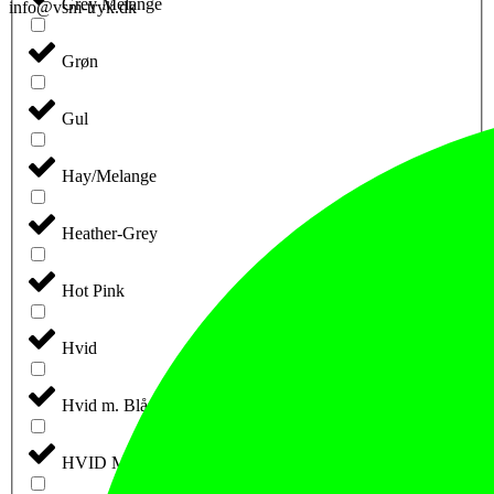
Grey Melange
info@vsm-tryk.dk
Grøn
Gul
Hay/Melange
Heather-Grey
Hot Pink
Hvid
Hvid m. Blå Tryk
HVID M. GULD/GRÅ TRYK