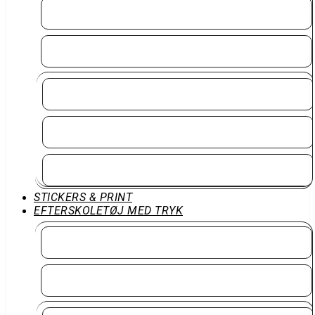
Event-Tøj
Work Wear
Word Wear Overdele
Work Wear Accessoires
Work Wear Underdele
STICKERS & PRINT
EFTERSKOLETØJ MED TRYK
Tjen 8 % cashback til jeres fællesskab
Efterskoletøj