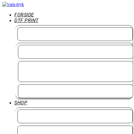
FORSIDE
DTF PRINT
DTF Print
DTF-transfer efter mål – klip selv og spar 25 %
DTF-transfer efter mål – færdigklippet og klar til
varmepres
DTF Print pr. meter – Design dit eget 80 cm ark
SHOP
Design Selv
Alle Tekstiler