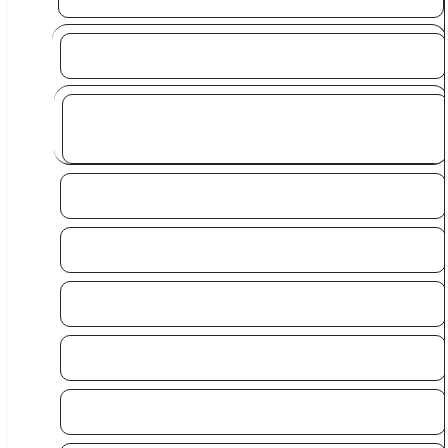
OUTLET
Mix 3 Produkter fra hele kategorien og Spar yderligere
20% Rabatten fratrækkes i kurven
Hoodies
OverSize
Sweatshirts
Sweatpants
T-shirts