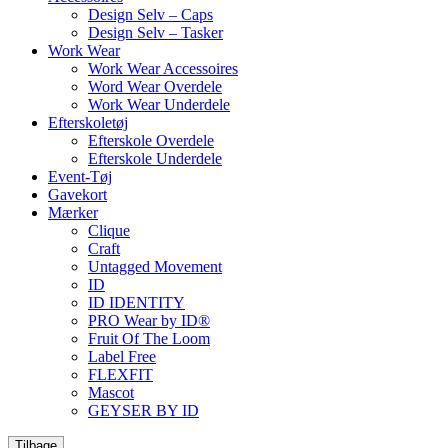
Design Selv – Caps
Design Selv – Tasker
Work Wear
Work Wear Accessoires
Word Wear Overdele
Work Wear Underdele
Efterskoletøj
Efterskole Overdele
Efterskole Underdele
Event-Tøj
Gavekort
Mærker
Clique
Craft
Untagged Movement
ID
ID IDENTITY
PRO Wear by ID®
Fruit Of The Loom
Label Free
FLEXFIT
Mascot
GEYSER BY ID
Tilbage