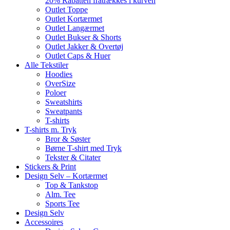
20% Rabatten fratrækkes i kurven
Outlet Toppe
Outlet Kortærmet
Outlet Langærmet
Outlet Bukser & Shorts
Outlet Jakker & Overtøj
Outlet Caps & Huer
Alle Tekstiler
Hoodies
OverSize
Poloer
Sweatshirts
Sweatpants
T-shirts
T-shirts m. Tryk
Bror & Søster
Børne T-shirt med Tryk
Tekster & Citater
Stickers & Print
Design Selv – Kortærmet
Top & Tankstop
Alm. Tee
Sports Tee
Design Selv
Accessoires