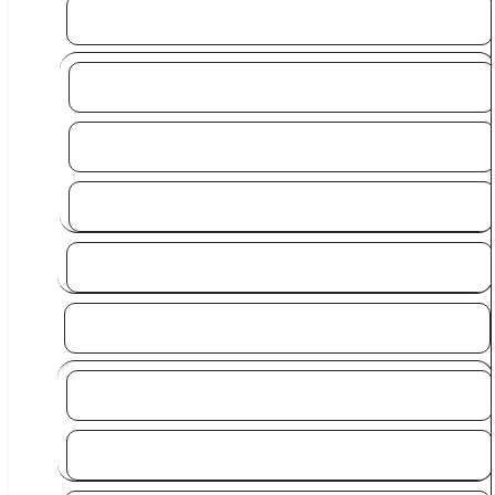
T-shirts m. Tryk
Børne T-shirt med Tryk
Bror & Søster
Tekster & Citater
Poloer
accessoires
Caps
Huer