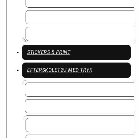
Word Wear Overdele
Work Wear Accessoires
Work Wear Underdele
STICKERS & PRINT
EFTERSKOLETØJ MED TRYK
Tjen 8 % cashback til jeres fællesskab
Efterskoletøj
Efterskole Overdele