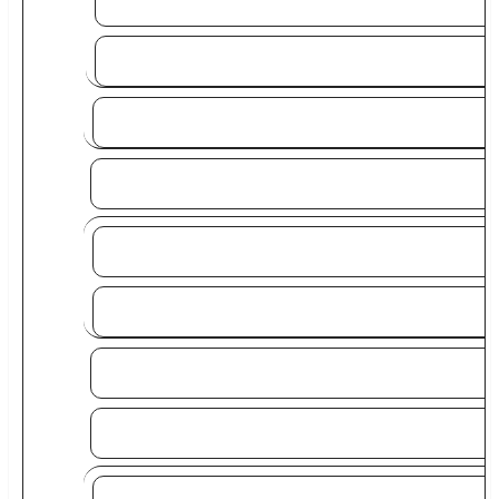
Bror & Søster
Tekster & Citater
Poloer
accessoires
Caps
Huer
Event-Tøj
Work Wear