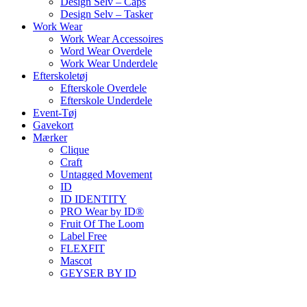
Design Selv – Caps
Design Selv – Tasker
Work Wear
Work Wear Accessoires
Word Wear Overdele
Work Wear Underdele
Efterskoletøj
Efterskole Overdele
Efterskole Underdele
Event-Tøj
Gavekort
Mærker
Clique
Craft
Untagged Movement
ID
ID IDENTITY
PRO Wear by ID®
Fruit Of The Loom
Label Free
FLEXFIT
Mascot
GEYSER BY ID