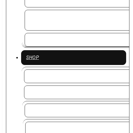
DTF-transfer efter mål – klip selv og spar 25 %
DTF-transfer efter mål – færdigklippet og klar til
varmepres
DTF Print pr. meter – Design dit eget 80 cm ark
SHOP
Design Selv
Alle Tekstiler
OUTLET
Mix 3 Produkter fra hele kategorien og Spar yderligere