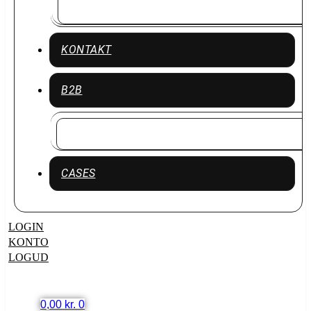
Efterskole Underdele
KONTAKT
B2B
Lukket-Kunde
CASES
LOGIN
KONTO
LOGUD
0,00
kr.
0