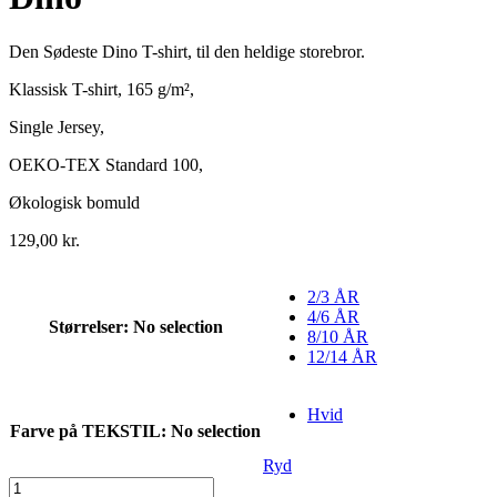
Den Sødeste Dino T-shirt, til den heldige storebror.
Klassisk T-shirt, 165 g/m²,
Single Jersey,
OEKO-TEX Standard 100,
Økologisk bomuld
129,00
kr.
2/3 ÅR
4/6 ÅR
Størrelser
:
No selection
8/10 ÅR
12/14 ÅR
Hvid
Farve på TEKSTIL
:
No selection
Ryd
T-