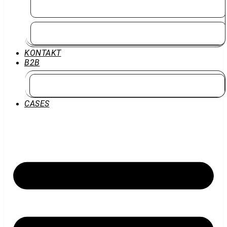
Efterskole Overdele
Efterskole Underdele
KONTAKT
B2B
Lukket-Kunde
CASES