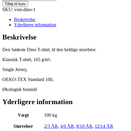
shirt
Tilføj til kurv
Jeg
SKU: vsm-dino-1
skal
være
Beskrivelse
Storebror
Yderligere information
Dino
antal
Beskrivelse
Den Sødeste Dino T-shirt, til den heldige storebror.
Klassisk T-shirt, 165 g/m²,
Single Jersey,
OEKO-TEX Standard 100,
Økologisk bomuld
Yderligere information
Vægt
100 kg
Størrelser
2/3 ÅR
,
4/6 ÅR
,
8/10 ÅR
,
12/14 ÅR