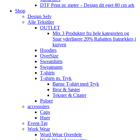
DTF Print pr. meter – Design dit eget 80 cm ark
Shop
Design Selv
Alle Tekstiler
OUTLET
Mix 3 Produkter fra hele kategorien og
Spar yderligere 20% Rabatten fratrækkes i
kurven
Hoodies
OverSize
Sweatshirts
Sweatpants
T-shirts
T-shirts m. Tryk
Børne T-shirt med Tryk
Bror & Søster
Tekster & Citater
Poloer
accessoires
Caps
Huer
Event-Tøj
Work Wear
Word Wear Overdele