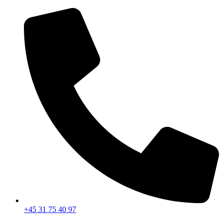
Videre
til
indhold
+45 31 75 40 97