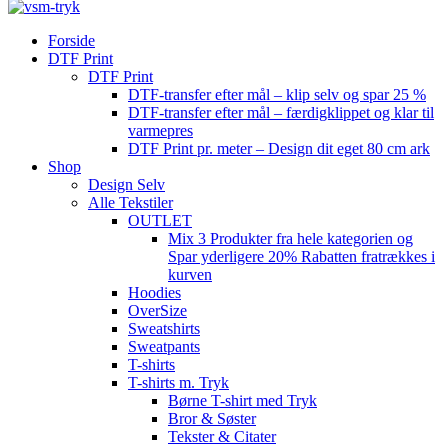
Forside
DTF Print
DTF Print
DTF-transfer efter mål – klip selv og spar 25 %
DTF-transfer efter mål – færdigklippet og klar til
varmepres
DTF Print pr. meter – Design dit eget 80 cm ark
Shop
Design Selv
Alle Tekstiler
OUTLET
Mix 3 Produkter fra hele kategorien og
Spar yderligere 20% Rabatten fratrækkes i
kurven
Hoodies
OverSize
Sweatshirts
Sweatpants
T-shirts
T-shirts m. Tryk
Børne T-shirt med Tryk
Bror & Søster
Tekster & Citater