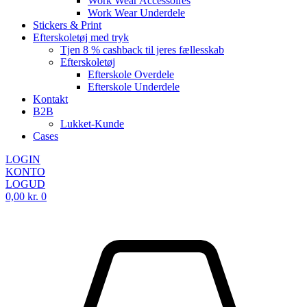
Work Wear Accessoires
Work Wear Underdele
Stickers & Print
Efterskoletøj med tryk
Tjen 8 % cashback til jeres fællesskab
Efterskoletøj
Efterskole Overdele
Efterskole Underdele
Kontakt
B2B
Lukket-Kunde
Cases
LOGIN
KONTO
LOGUD
0,00
kr.
0