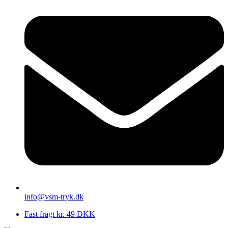
info@vsm-tryk.dk
Fast fragt kr. 49 DKK