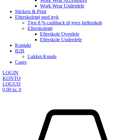
Work Wear Accessoires
Work Wear Underdele
Stickers & Print
Efterskoletøj med tryk
Tjen 8 % cashback til jeres fællesskab
Efterskoletøj
Efterskole Overdele
Efterskole Underdele
Kontakt
B2B
Lukket-Kunde
Cases
LOGIN
KONTO
LOGUD
0,00
kr.
0