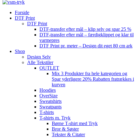
Forside
DTF Print
DTF Print
DTF-transfer efter mål – klip selv og spar 25 %
DTF-transfer efter mål – færdigklippet og klar til
varmepres
DTF Print pr. meter – Design dit eget 80 cm ark
Shop
Design Selv
Alle Tekstiler
OUTLET
Mix 3 Produkter fra hele kategorien og
Spar yderligere 20% Rabatten fratrækkes i
kurven
Hoodies
OverSize
Sweatshirts
Sweatpants
T-shirts
T-shirts m. Tryk
Børne T-shirt med Tryk
Bror & Søster
Tekster & Citater