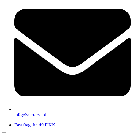
info@vsm-tryk.dk
Fast fragt kr. 49 DKK