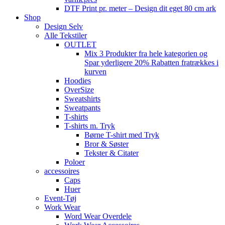
DTF Print pr. meter – Design dit eget 80 cm ark
Shop
Design Selv
Alle Tekstiler
OUTLET
Mix 3 Produkter fra hele kategorien og
Spar yderligere 20% Rabatten fratrækkes i
kurven
Hoodies
OverSize
Sweatshirts
Sweatpants
T-shirts
T-shirts m. Tryk
Børne T-shirt med Tryk
Bror & Søster
Tekster & Citater
Poloer
accessoires
Caps
Huer
Event-Tøj
Work Wear
Word Wear Overdele