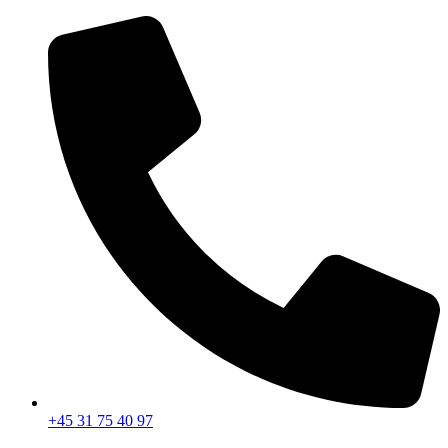
Videre
til
indhold
+45 31 75 40 97