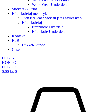
Work Wear Accessoires
Work Wear Underdele
Stickers & Print
Efterskoletøj med tryk
Tjen 8 % cashback til jeres fællesskab
Efterskoletøj
Efterskole Overdele
Efterskole Underdele
Kontakt
B2B
Lukket-Kunde
Cases
LOGIN
KONTO
LOGUD
0,00
kr.
0