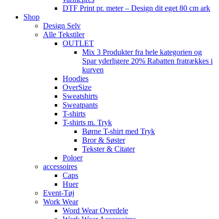
DTF Print pr. meter – Design dit eget 80 cm ark
Shop
Design Selv
Alle Tekstiler
OUTLET
Mix 3 Produkter fra hele kategorien og
Spar yderligere 20% Rabatten fratrækkes i
kurven
Hoodies
OverSize
Sweatshirts
Sweatpants
T-shirts
T-shirts m. Tryk
Børne T-shirt med Tryk
Bror & Søster
Tekster & Citater
Poloer
accessoires
Caps
Huer
Event-Tøj
Work Wear
Word Wear Overdele