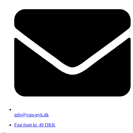
info@vsm-tryk.dk
Fast fragt kr. 49 DKK