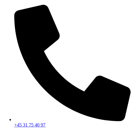
Videre
til
indhold
+45 31 75 40 97