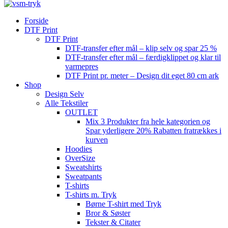
Forside
DTF Print
DTF Print
DTF-transfer efter mål – klip selv og spar 25 %
DTF-transfer efter mål – færdigklippet og klar til
varmepres
DTF Print pr. meter – Design dit eget 80 cm ark
Shop
Design Selv
Alle Tekstiler
OUTLET
Mix 3 Produkter fra hele kategorien og
Spar yderligere 20% Rabatten fratrækkes i
kurven
Hoodies
OverSize
Sweatshirts
Sweatpants
T-shirts
T-shirts m. Tryk
Børne T-shirt med Tryk
Bror & Søster
Tekster & Citater