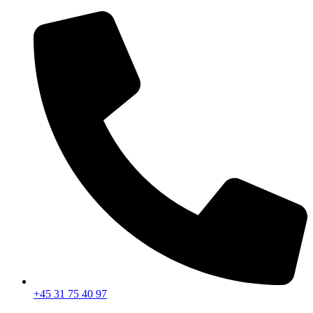
Videre
til
indhold
+45 31 75 40 97