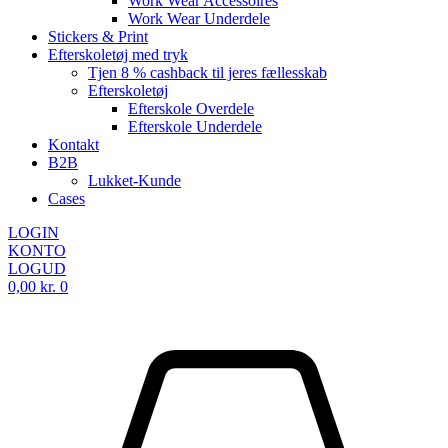
Work Wear Accessoires
Work Wear Underdele
Stickers & Print
Efterskoletøj med tryk
Tjen 8 % cashback til jeres fællesskab
Efterskoletøj
Efterskole Overdele
Efterskole Underdele
Kontakt
B2B
Lukket-Kunde
Cases
LOGIN
KONTO
LOGUD
0,00
kr.
0