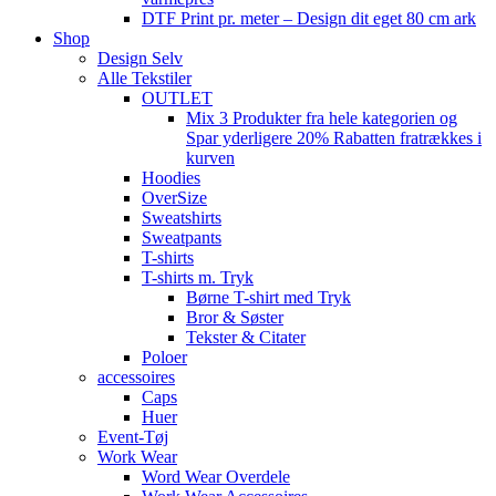
DTF Print pr. meter – Design dit eget 80 cm ark
Shop
Design Selv
Alle Tekstiler
OUTLET
Mix 3 Produkter fra hele kategorien og
Spar yderligere 20% Rabatten fratrækkes i
kurven
Hoodies
OverSize
Sweatshirts
Sweatpants
T-shirts
T-shirts m. Tryk
Børne T-shirt med Tryk
Bror & Søster
Tekster & Citater
Poloer
accessoires
Caps
Huer
Event-Tøj
Work Wear
Word Wear Overdele