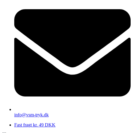
info@vsm-tryk.dk
Fast fragt kr. 49 DKK