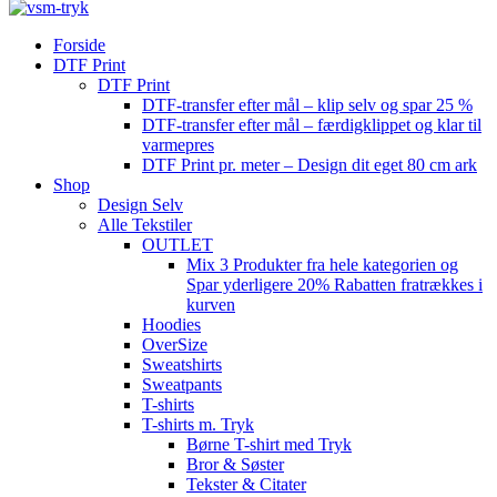
Forside
DTF Print
DTF Print
DTF-transfer efter mål – klip selv og spar 25 %
DTF-transfer efter mål – færdigklippet og klar til
varmepres
DTF Print pr. meter – Design dit eget 80 cm ark
Shop
Design Selv
Alle Tekstiler
OUTLET
Mix 3 Produkter fra hele kategorien og
Spar yderligere 20% Rabatten fratrækkes i
kurven
Hoodies
OverSize
Sweatshirts
Sweatpants
T-shirts
T-shirts m. Tryk
Børne T-shirt med Tryk
Bror & Søster
Tekster & Citater