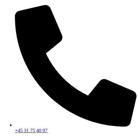
Videre
til
indhold
+45 31 75 40 97