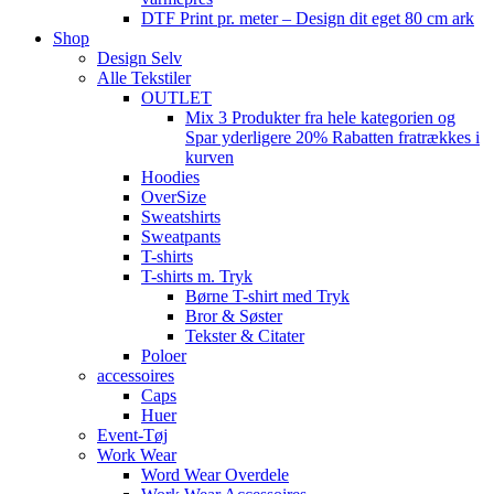
DTF Print pr. meter – Design dit eget 80 cm ark
Shop
Design Selv
Alle Tekstiler
OUTLET
Mix 3 Produkter fra hele kategorien og
Spar yderligere 20% Rabatten fratrækkes i
kurven
Hoodies
OverSize
Sweatshirts
Sweatpants
T-shirts
T-shirts m. Tryk
Børne T-shirt med Tryk
Bror & Søster
Tekster & Citater
Poloer
accessoires
Caps
Huer
Event-Tøj
Work Wear
Word Wear Overdele