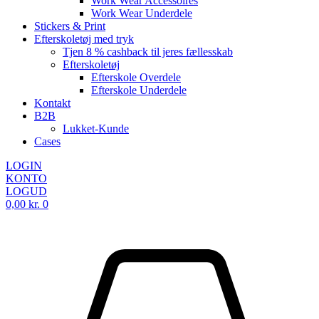
Work Wear Accessoires
Work Wear Underdele
Stickers & Print
Efterskoletøj med tryk
Tjen 8 % cashback til jeres fællesskab
Efterskoletøj
Efterskole Overdele
Efterskole Underdele
Kontakt
B2B
Lukket-Kunde
Cases
LOGIN
KONTO
LOGUD
0,00
kr.
0