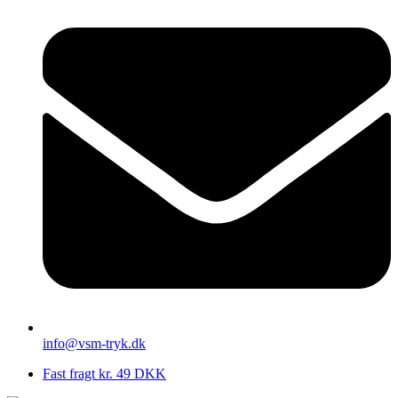
info@vsm-tryk.dk
Fast fragt kr. 49 DKK