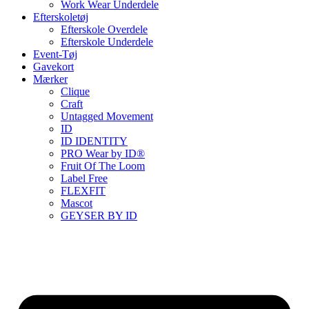
Work Wear Underdele
Efterskoletøj
Efterskole Overdele
Efterskole Underdele
Event-Tøj
Gavekort
Mærker
Clique
Craft
Untagged Movement
ID
ID IDENTITY
PRO Wear by ID®
Fruit Of The Loom
Label Free
FLEXFIT
Mascot
GEYSER BY ID