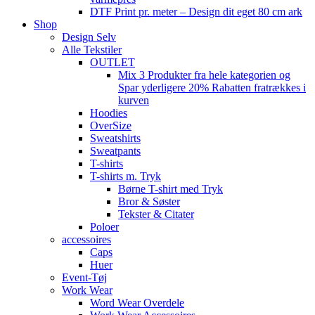
DTF Print pr. meter – Design dit eget 80 cm ark
Shop
Design Selv
Alle Tekstiler
OUTLET
Mix 3 Produkter fra hele kategorien og
Spar yderligere 20% Rabatten fratrækkes i
kurven
Hoodies
OverSize
Sweatshirts
Sweatpants
T-shirts
T-shirts m. Tryk
Børne T-shirt med Tryk
Bror & Søster
Tekster & Citater
Poloer
accessoires
Caps
Huer
Event-Tøj
Work Wear
Word Wear Overdele