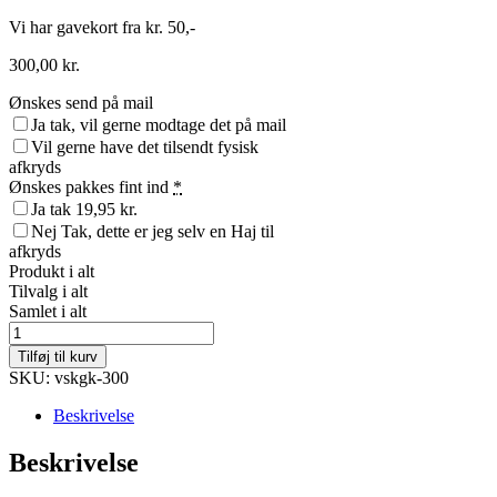
Vi har gavekort fra kr. 50,-
300,00
kr.
Ønskes send på mail
Ja tak, vil gerne modtage det på mail
Vil gerne have det tilsendt fysisk
afkryds
Ønskes pakkes fint ind
*
Ja tak
19,95 kr.
Nej Tak, dette er jeg selv en Haj til
afkryds
Produkt i alt
Tilvalg i alt
Samlet i alt
Gavekort
300
Tilføj til kurv
antal
SKU: vskgk-300
Beskrivelse
Beskrivelse