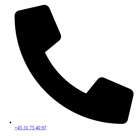
Videre
til
indhold
+45 31 75 40 97