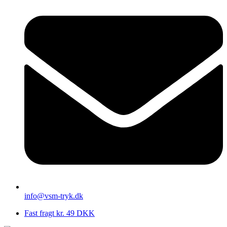
info@vsm-tryk.dk
Fast fragt kr. 49 DKK