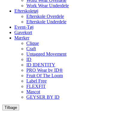
Word Wear Overdele
Work Wear Underdele
Efterskoletøj
Efterskole Overdele
Efterskole Underdele
Event-Tøj
Gavekort
Mærker
Clique
Craft
Untagged Movement
ID
ID IDENTITY
PRO Wear by ID®
Fruit Of The Loom
Label Free
FLEXFIT
Mascot
GEYSER BY ID
Tilbage