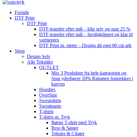
Forside
DTF Print
DTF Print
DTF-transfer efter mål – klip selv og spar 25 %
DTF-transfer efter mål – færdigklippet og klar til
varmepres
DTF Print pr. meter – Design dit eget 80 cm ark
Shop
Design Selv
Alle Tekstiler
OUTLET
Mix 3 Produkter fra hele kategorien og
Spar yderligere 20% Rabatten fratrækkes i
kurven
Hoodies
OverSize
Sweatshirts
Sweatpants
T-shirts
T-shirts m. Tryk
Børne T-shirt med Tryk
Bror & Søster
Tekster & Citater