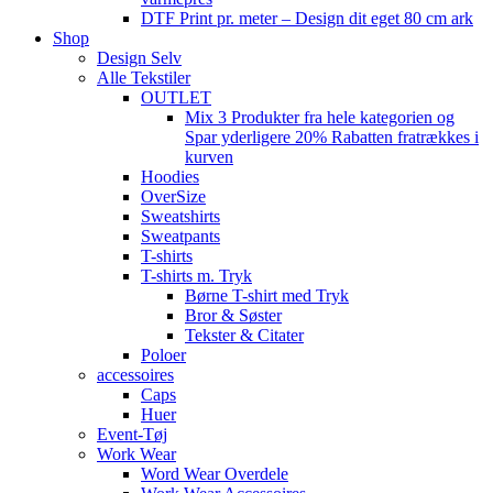
DTF Print pr. meter – Design dit eget 80 cm ark
Shop
Design Selv
Alle Tekstiler
OUTLET
Mix 3 Produkter fra hele kategorien og
Spar yderligere 20% Rabatten fratrækkes i
kurven
Hoodies
OverSize
Sweatshirts
Sweatpants
T-shirts
T-shirts m. Tryk
Børne T-shirt med Tryk
Bror & Søster
Tekster & Citater
Poloer
accessoires
Caps
Huer
Event-Tøj
Work Wear
Word Wear Overdele