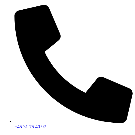
Videre
til
indhold
+45 31 75 40 97