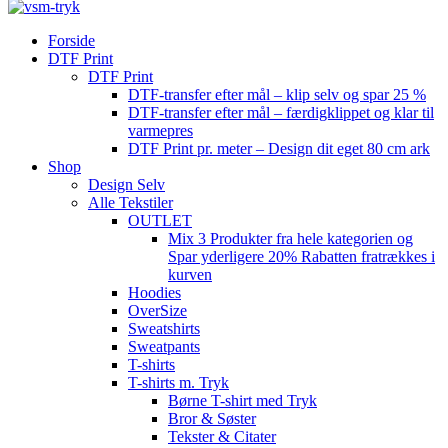
Forside
DTF Print
DTF Print
DTF-transfer efter mål – klip selv og spar 25 %
DTF-transfer efter mål – færdigklippet og klar til
varmepres
DTF Print pr. meter – Design dit eget 80 cm ark
Shop
Design Selv
Alle Tekstiler
OUTLET
Mix 3 Produkter fra hele kategorien og
Spar yderligere 20% Rabatten fratrækkes i
kurven
Hoodies
OverSize
Sweatshirts
Sweatpants
T-shirts
T-shirts m. Tryk
Børne T-shirt med Tryk
Bror & Søster
Tekster & Citater