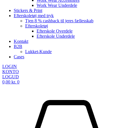
Work Wear Accessoires
Work Wear Underdele
Stickers & Print
Efterskoletøj med tryk
Tjen 8 % cashback til jeres fællesskab
Efterskoletøj
Efterskole Overdele
Efterskole Underdele
Kontakt
B2B
Lukket-Kunde
Cases
LOGIN
KONTO
LOGUD
0,00
kr.
0