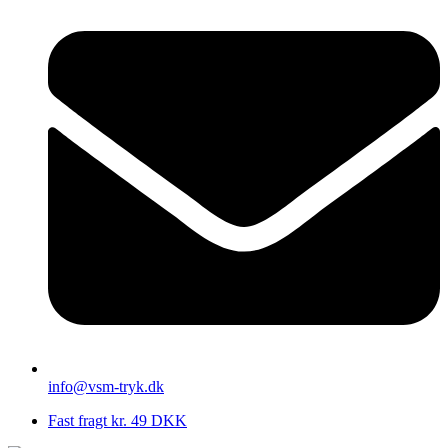
info@vsm-tryk.dk
Fast fragt kr. 49 DKK