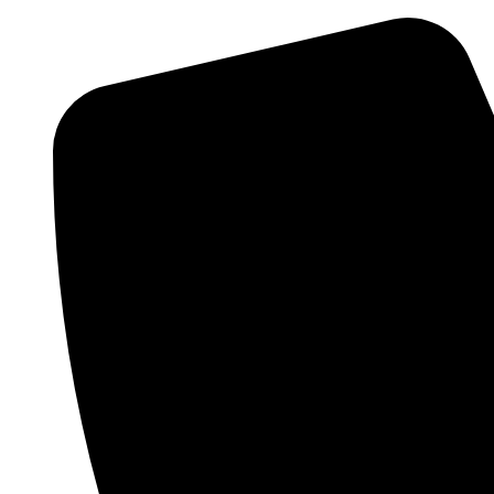
Videre
til
indhold