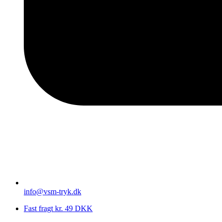
info@vsm-tryk.dk
Fast fragt kr. 49 DKK