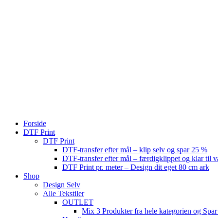
Forside
DTF Print
DTF Print
DTF-transfer efter mål – klip selv og spar 25 %
DTF-transfer efter mål – færdigklippet og klar til 
DTF Print pr. meter – Design dit eget 80 cm ark
Shop
Design Selv
Alle Tekstiler
OUTLET
Mix 3 Produkter fra hele kategorien og Spar