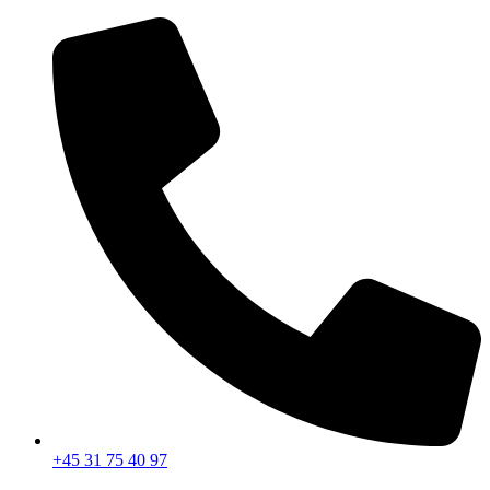
Videre
til
indhold
+45 31 75 40 97