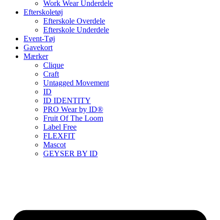
Work Wear Underdele
Efterskoletøj
Efterskole Overdele
Efterskole Underdele
Event-Tøj
Gavekort
Mærker
Clique
Craft
Untagged Movement
ID
ID IDENTITY
PRO Wear by ID®
Fruit Of The Loom
Label Free
FLEXFIT
Mascot
GEYSER BY ID