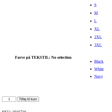
S
M
L
XL
2XL
3XL
Farve på TEKSTIL
:
No selection
Black
White
Navy
Ability
Tilføj til kurv
Polo
M
antal
SKU: 1916716