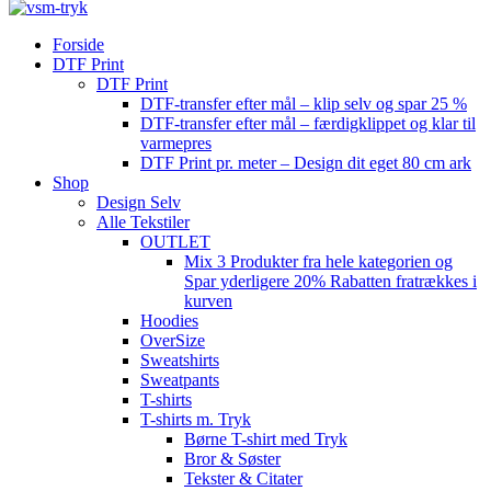
Forside
DTF Print
DTF Print
DTF-transfer efter mål – klip selv og spar 25 %
DTF-transfer efter mål – færdigklippet og klar til
varmepres
DTF Print pr. meter – Design dit eget 80 cm ark
Shop
Design Selv
Alle Tekstiler
OUTLET
Mix 3 Produkter fra hele kategorien og
Spar yderligere 20% Rabatten fratrækkes i
kurven
Hoodies
OverSize
Sweatshirts
Sweatpants
T-shirts
T-shirts m. Tryk
Børne T-shirt med Tryk
Bror & Søster
Tekster & Citater