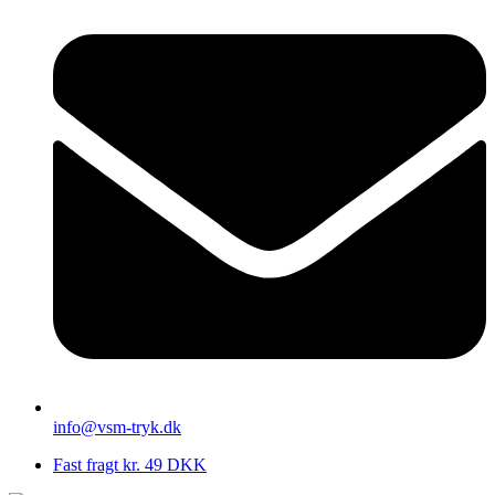
info@vsm-tryk.dk
Fast fragt kr. 49 DKK