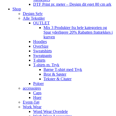
DTF Print pr. meter – Design dit eget 80 cm ark
Shop
Design Selv
Alle Tekstiler
OUTLET
Mix 3 Produkter fra hele kategorien og
Spar yderligere 20% Rabatten fratrækkes i
kurven
Hoodies
OverSize
Sweatshirts
Sweatpants
T-shirts
T-shirts m. Tryk
Børne T-shirt med Tryk
Bror & Søster
Tekster & Citater
Poloer
accessoires
Caps
Huer
Event-Tøj
Work Wear
Word Wear Overdele