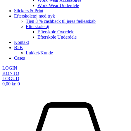
Work Wear Accessoires
Work Wear Underdele
Stickers & Print
Efterskoletøj med tryk
Tjen 8 % cashback til jeres fællesskab
Efterskoletøj
Efterskole Overdele
Efterskole Underdele
Kontakt
B2B
Lukket-Kunde
Cases
LOGIN
KONTO
LOGUD
0,00
kr.
0