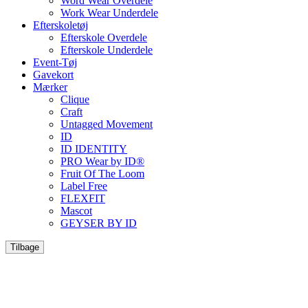
Word Wear Overdele
Work Wear Underdele
Efterskoletøj
Efterskole Overdele
Efterskole Underdele
Event-Tøj
Gavekort
Mærker
Clique
Craft
Untagged Movement
ID
ID IDENTITY
PRO Wear by ID®
Fruit Of The Loom
Label Free
FLEXFIT
Mascot
GEYSER BY ID
Tilbage