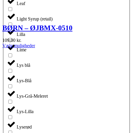
Leaf
Light Syrup (retail)
BØRN – ØJBMX-0510
Lilla
109,00
kr.
Dette
Vælg muligheder
Lime
vare
har
flere
Lys blå
varianter.
Mulighederne
kan
Lys-Blå
vælges
på
varesiden
Lys-Grå-Meleret
Lys-Lilla
Lyserød