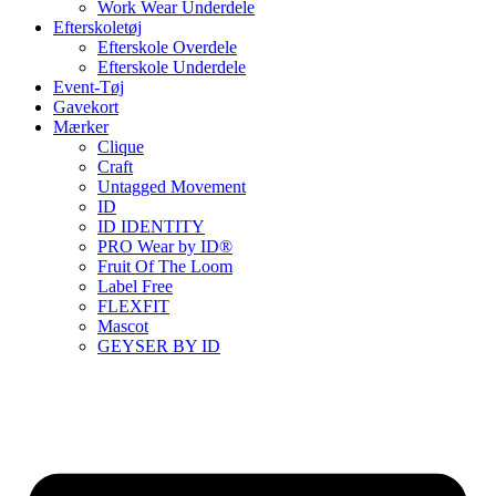
Work Wear Underdele
Efterskoletøj
Efterskole Overdele
Efterskole Underdele
Event-Tøj
Gavekort
Mærker
Clique
Craft
Untagged Movement
ID
ID IDENTITY
PRO Wear by ID®
Fruit Of The Loom
Label Free
FLEXFIT
Mascot
GEYSER BY ID