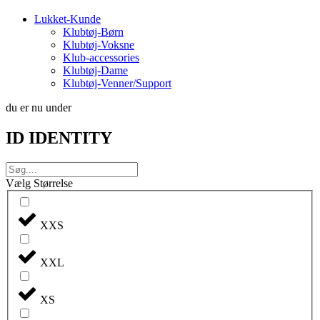
Lukket-Kunde
Klubtøj-Børn
Klubtøj-Voksne
Klub-accessories
Klubtøj-Dame
Klubtøj-Venner/Support
du er nu under
ID IDENTITY
Vælg Størrelse
XXS
XXL
XS