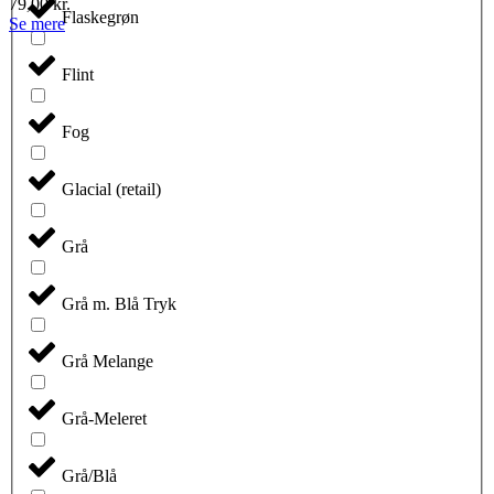
79,00
kr.
Flaskegrøn
Dette
Se mere
vare
har
Flint
flere
varianter.
Mulighederne
Fog
kan
vælges
på
Glacial (retail)
varesiden
Grå
Grå m. Blå Tryk
Grå Melange
Grå-Meleret
Grå/Blå