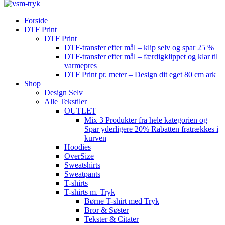
Forside
DTF Print
DTF Print
DTF-transfer efter mål – klip selv og spar 25 %
DTF-transfer efter mål – færdigklippet og klar til
varmepres
DTF Print pr. meter – Design dit eget 80 cm ark
Shop
Design Selv
Alle Tekstiler
OUTLET
Mix 3 Produkter fra hele kategorien og
Spar yderligere 20% Rabatten fratrækkes i
kurven
Hoodies
OverSize
Sweatshirts
Sweatpants
T-shirts
T-shirts m. Tryk
Børne T-shirt med Tryk
Bror & Søster
Tekster & Citater