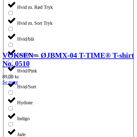
Hvid m. Rød Tryk
Hvid m. Sort Tryk
Hvid/blå
VOKSEN – ØJBMX-04 T-TIME® T-shirt
Hvid/Grøn
No. 0510
Hvid/Pink
89,00
kr.
Dette
Se mere
Hvid/Sort
vare
har
flere
Hydrate
varianter.
Mulighederne
kan
Indigo
vælges
på
varesiden
Jade