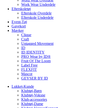
Word Wear Overdele
Work Wear Underdele
Efterskoletøj
Efterskole Overdele
Efterskole Underdele
Event-Tøj
Gavekort
Mærker
Clique
Craft
Untagged Movement
ID
ID IDENTITY
PRO Wear by ID®
Fruit Of The Loom
Label Free
FLEXFIT
Mascot
GEYSER BY ID
Lukket-Kunde
Klubtøj-Børn
Klubtøj-Voksne
Klub-accessories
Klubtøj-Dame