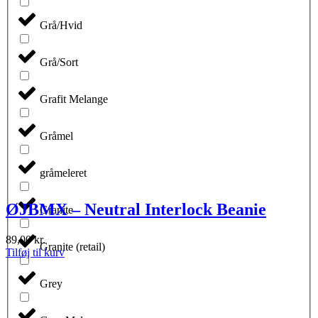
Grå/Hvid
Grå/Sort
Grafit Melange
Gråmel
gråmeleret
ØJBMX – Neutral Interlock Beanie
Granite
89,00
kr.
Granite (retail)
Tilføj til kurv
Grey