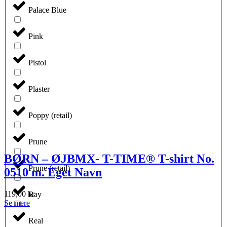
Palace Blue
Pink
Pistol
Plaster
Poppy (retail)
Prune
BØRN – ØJBMX- T-TIME® T-shirt No.
Prune (retail)
0510 m. Eget Navn
119,00
kr.
Ray
Dette
Se mere
vare
har
Real