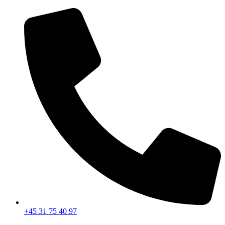
Videre
til
indhold
+45 31 75 40 97