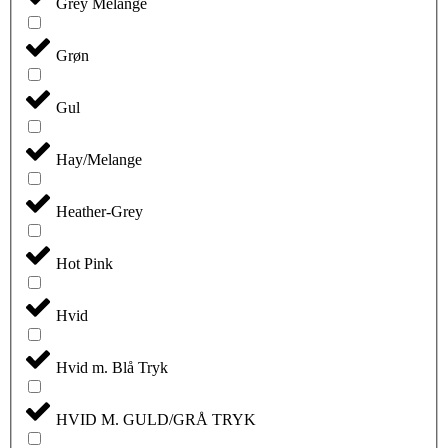
Grey Melange
Grøn
Gul
Hay/Melange
Heather-Grey
Hot Pink
Hvid
Hvid m. Blå Tryk
HVID M. GULD/GRÅ TRYK