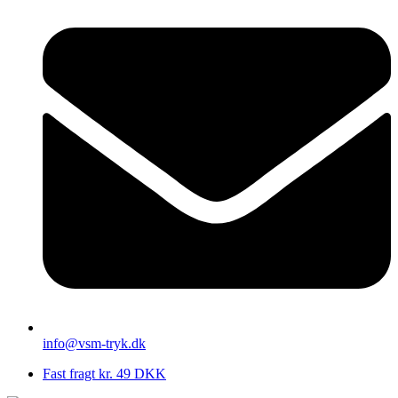
info@vsm-tryk.dk
Fast fragt kr. 49 DKK