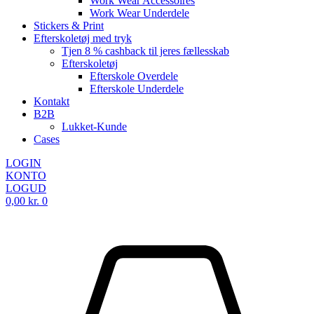
Work Wear Accessoires
Work Wear Underdele
Stickers & Print
Efterskoletøj med tryk
Tjen 8 % cashback til jeres fællesskab
Efterskoletøj
Efterskole Overdele
Efterskole Underdele
Kontakt
B2B
Lukket-Kunde
Cases
LOGIN
KONTO
LOGUD
0,00
kr.
0