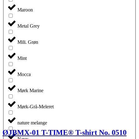
Maroon
Metal Grey
Mili. Grøn
Mint
Mocca
Mørk Marine
Mørk-Grå-Meleret
nature melange
ØJBMX-01 T-TIME® T-shirt No. 0510
Navy