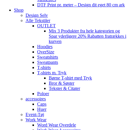
DTF Print pr. meter – Design dit eget 80 cm ark
Shop
Design Selv
Alle Tekstiler
OUTLET
Mix 3 Produkter fra hele kategorien og
Spar yderligere 20% Rabatten fratrækkes i
kurven
Hoodies
OverSize
Sweatshirts
Sweatpants
T-shirts
T-shirts m. Tryk
Børne T-shirt med Tryk
Bror & Søster
Tekster & Citater
Poloer
accessoires
Caps
Huer
Event-Tøj
Work Wear
Word Wear Overdele