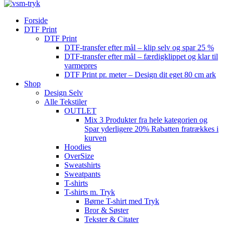
Forside
DTF Print
DTF Print
DTF-transfer efter mål – klip selv og spar 25 %
DTF-transfer efter mål – færdigklippet og klar til
varmepres
DTF Print pr. meter – Design dit eget 80 cm ark
Shop
Design Selv
Alle Tekstiler
OUTLET
Mix 3 Produkter fra hele kategorien og
Spar yderligere 20% Rabatten fratrækkes i
kurven
Hoodies
OverSize
Sweatshirts
Sweatpants
T-shirts
T-shirts m. Tryk
Børne T-shirt med Tryk
Bror & Søster
Tekster & Citater