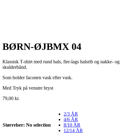
BØRN-ØJBMX 04
Klassisk T-shirt med rund hals, fire-lags halsrib og nakke- og
skulderbånd.
Som holder faconen vask efter vask.
Med Tryk på venstre bryst
79,00
kr.
2/3 ÅR
4/6 ÅR
Størrelser
:
No selection
8/10 ÅR
12/14 ÅR