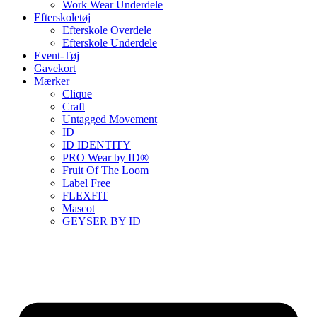
Work Wear Underdele
Efterskoletøj
Efterskole Overdele
Efterskole Underdele
Event-Tøj
Gavekort
Mærker
Clique
Craft
Untagged Movement
ID
ID IDENTITY
PRO Wear by ID®
Fruit Of The Loom
Label Free
FLEXFIT
Mascot
GEYSER BY ID