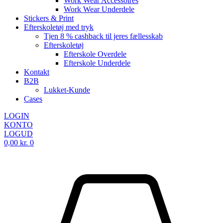
Work Wear Accessoires
Work Wear Underdele
Stickers & Print
Efterskoletøj med tryk
Tjen 8 % cashback til jeres fællesskab
Efterskoletøj
Efterskole Overdele
Efterskole Underdele
Kontakt
B2B
Lukket-Kunde
Cases
LOGIN
KONTO
LOGUD
0,00
kr.
0