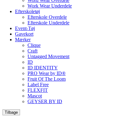
Word Wear Overdele
Work Wear Underdele
Efterskoletøj
Efterskole Overdele
Efterskole Underdele
Event-Tøj
Gavekort
Mærker
Clique
Craft
Untagged Movement
ID
ID IDENTITY
PRO Wear by ID®
Fruit Of The Loom
Label Free
FLEXFIT
Mascot
GEYSER BY ID
Tilbage