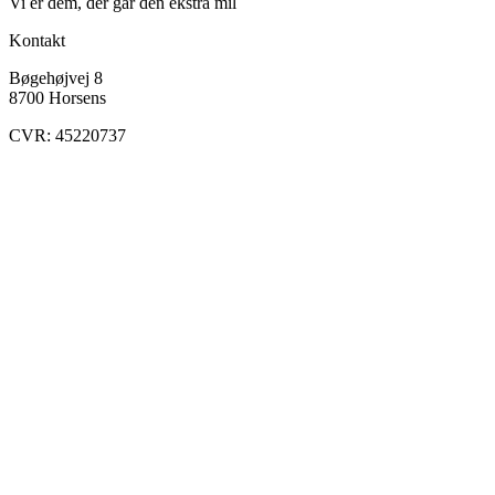
Vi er dem, der går den ekstra mil
Kontakt
Bøgehøjvej 8
8700 Horsens
CVR: 45220737