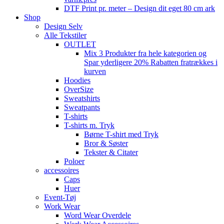
DTF Print pr. meter – Design dit eget 80 cm ark
Shop
Design Selv
Alle Tekstiler
OUTLET
Mix 3 Produkter fra hele kategorien og
Spar yderligere 20% Rabatten fratrækkes i
kurven
Hoodies
OverSize
Sweatshirts
Sweatpants
T-shirts
T-shirts m. Tryk
Børne T-shirt med Tryk
Bror & Søster
Tekster & Citater
Poloer
accessoires
Caps
Huer
Event-Tøj
Work Wear
Word Wear Overdele