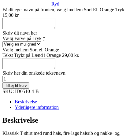
Ryd
Få dit eget navn på fronten, vælg imellem Sort El. Orange Tryk
15,00 kr.
Skriv dit navn her
Vælg Farve på Tryk
*
Vælg mellem Sort el. Orange
Tekst Trykt på Lænd i Orange
29,00 kr.
Skriv her din ønskede tekst/navn
BØRN-
ØJBMX
Tilføj til kurv
04
SKU: ID0510-4-B
antal
Beskrivelse
Yderligere information
Beskrivelse
Klassisk T-shirt med rund hals, fire-lags halsrib og nakke- og