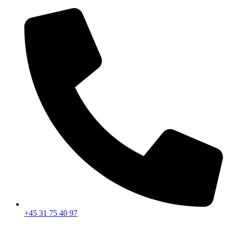
Videre
til
indhold
+45 31 75 40 97