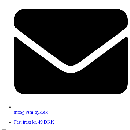
info@vsm-tryk.dk
Fast fragt kr. 49 DKK