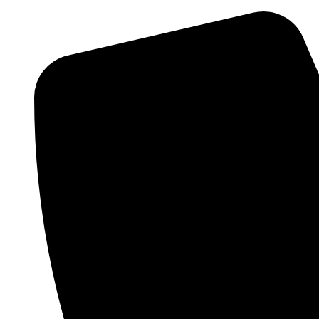
Videre
til
indhold