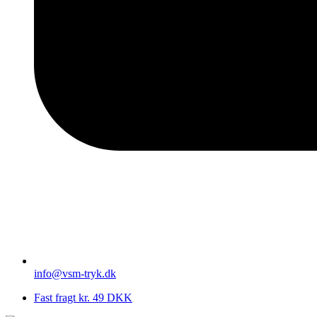
info@vsm-tryk.dk
Fast fragt kr. 49 DKK