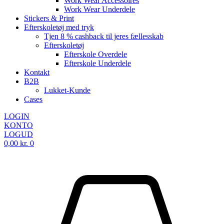
Work Wear Accessoires
Work Wear Underdele
Stickers & Print
Efterskoletøj med tryk
Tjen 8 % cashback til jeres fællesskab
Efterskoletøj
Efterskole Overdele
Efterskole Underdele
Kontakt
B2B
Lukket-Kunde
Cases
LOGIN
KONTO
LOGUD
0,00
kr.
0