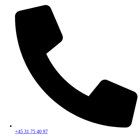
Videre
til
indhold
+45 31 75 40 97