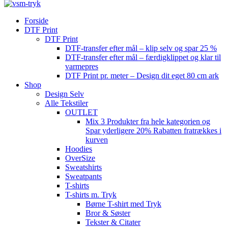
Forside
DTF Print
DTF Print
DTF-transfer efter mål – klip selv og spar 25 %
DTF-transfer efter mål – færdigklippet og klar til
varmepres
DTF Print pr. meter – Design dit eget 80 cm ark
Shop
Design Selv
Alle Tekstiler
OUTLET
Mix 3 Produkter fra hele kategorien og
Spar yderligere 20% Rabatten fratrækkes i
kurven
Hoodies
OverSize
Sweatshirts
Sweatpants
T-shirts
T-shirts m. Tryk
Børne T-shirt med Tryk
Bror & Søster
Tekster & Citater