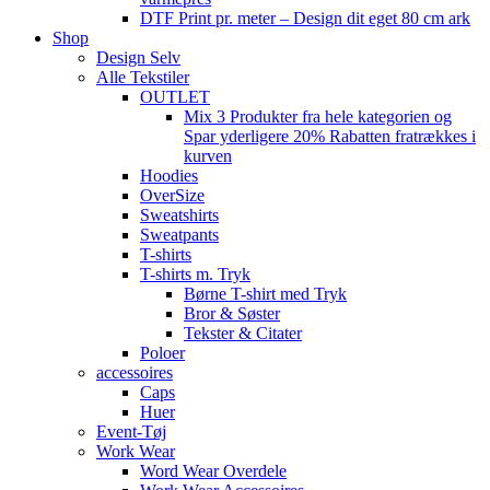
DTF Print pr. meter – Design dit eget 80 cm ark
Shop
Design Selv
Alle Tekstiler
OUTLET
Mix 3 Produkter fra hele kategorien og
Spar yderligere 20% Rabatten fratrækkes i
kurven
Hoodies
OverSize
Sweatshirts
Sweatpants
T-shirts
T-shirts m. Tryk
Børne T-shirt med Tryk
Bror & Søster
Tekster & Citater
Poloer
accessoires
Caps
Huer
Event-Tøj
Work Wear
Word Wear Overdele