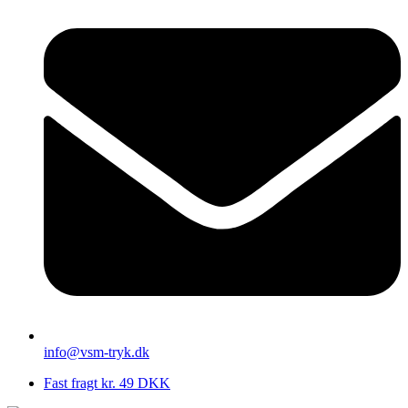
info@vsm-tryk.dk
Fast fragt kr. 49 DKK