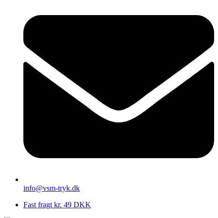
info@vsm-tryk.dk
Fast fragt kr. 49 DKK