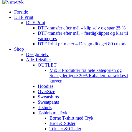
Forside
DTF Print
DTF Print
DTF-transfer efter mål – klip selv og spar 25 %
DTF-transfer efter mål – færdigklippet og klar til
varmepres
DTF Print pr. meter – Design dit eget 80 cm ark
Shop
Design Selv
Alle Tekstiler
OUTLET
Mix 3 Produkter fra hele kategorien og
Spar yderligere 20% Rabatten fratrækkes i
kurven
Hoodies
OverSize
Sweatshirts
Sweatpants
T-shirts
T-shirts m. Tryk
Børne T-shirt med Tryk
Bror & Søster
Tekster & Citater