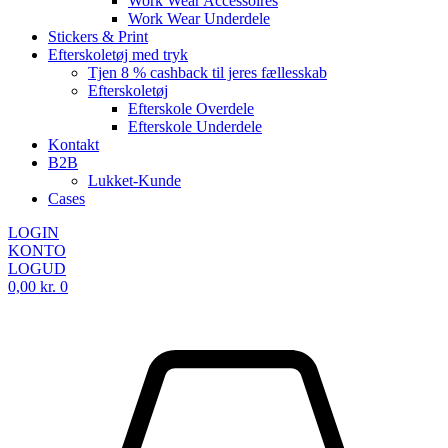
Work Wear Accessoires
Work Wear Underdele
Stickers & Print
Efterskoletøj med tryk
Tjen 8 % cashback til jeres fællesskab
Efterskoletøj
Efterskole Overdele
Efterskole Underdele
Kontakt
B2B
Lukket-Kunde
Cases
LOGIN
KONTO
LOGUD
0,00
kr.
0