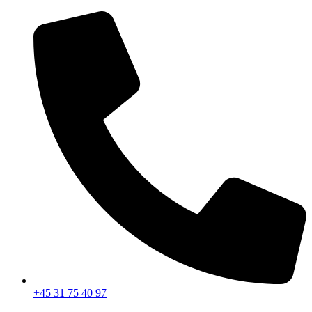
Videre
til
indhold
+45 31 75 40 97