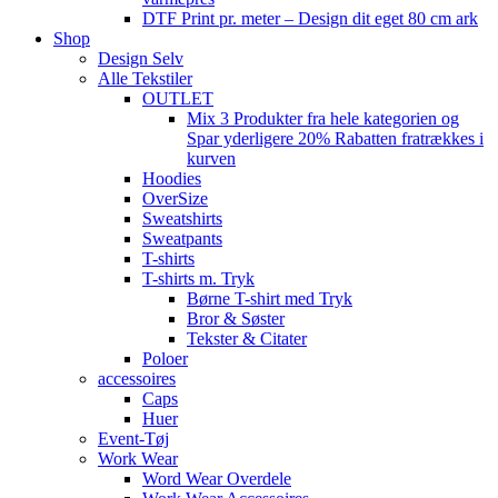
DTF Print pr. meter – Design dit eget 80 cm ark
Shop
Design Selv
Alle Tekstiler
OUTLET
Mix 3 Produkter fra hele kategorien og
Spar yderligere 20% Rabatten fratrækkes i
kurven
Hoodies
OverSize
Sweatshirts
Sweatpants
T-shirts
T-shirts m. Tryk
Børne T-shirt med Tryk
Bror & Søster
Tekster & Citater
Poloer
accessoires
Caps
Huer
Event-Tøj
Work Wear
Word Wear Overdele