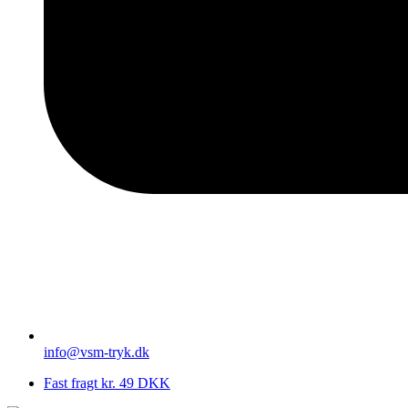
info@vsm-tryk.dk
Fast fragt kr. 49 DKK