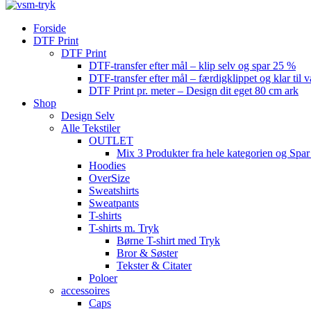
Forside
DTF Print
DTF Print
DTF-transfer efter mål – klip selv og spar 25 %
DTF-transfer efter mål – færdigklippet og klar til 
DTF Print pr. meter – Design dit eget 80 cm ark
Shop
Design Selv
Alle Tekstiler
OUTLET
Mix 3 Produkter fra hele kategorien og Spar
Hoodies
OverSize
Sweatshirts
Sweatpants
T-shirts
T-shirts m. Tryk
Børne T-shirt med Tryk
Bror & Søster
Tekster & Citater
Poloer
accessoires
Caps