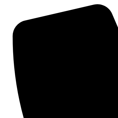
Videre
til
indhold