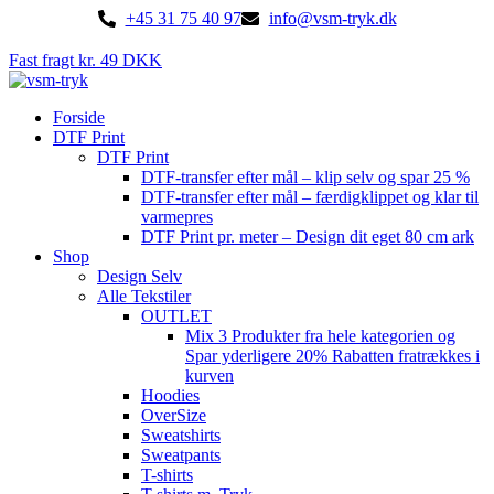
Videre
+45 31 75 40 97
info@vsm-tryk.dk
til
indhold
Fast fragt kr. 49 DKK
Forside
DTF Print
DTF Print
DTF-transfer efter mål – klip selv og spar 25 %
DTF-transfer efter mål – færdigklippet og klar til
varmepres
DTF Print pr. meter – Design dit eget 80 cm ark
Shop
Design Selv
Alle Tekstiler
OUTLET
Mix 3 Produkter fra hele kategorien og
Spar yderligere 20% Rabatten fratrækkes i
kurven
Hoodies
OverSize
Sweatshirts
Sweatpants
T-shirts