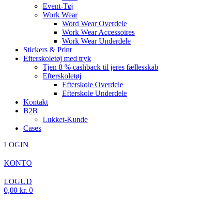
Event-Tøj
Work Wear
Word Wear Overdele
Work Wear Accessoires
Work Wear Underdele
Stickers & Print
Efterskoletøj med tryk
Tjen 8 % cashback til jeres fællesskab
Efterskoletøj
Efterskole Overdele
Efterskole Underdele
Kontakt
B2B
Lukket-Kunde
Cases
LOGIN
KONTO
LOGUD
0,00
kr.
0