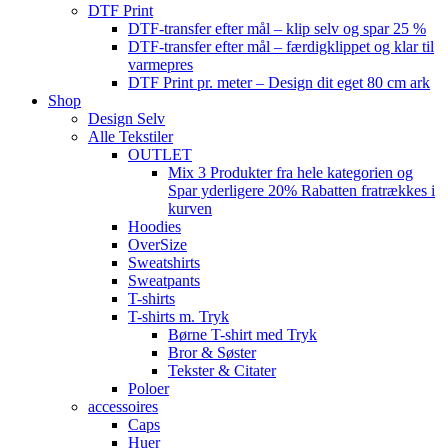
DTF Print
DTF-transfer efter mål – klip selv og spar 25 %
DTF-transfer efter mål – færdigklippet og klar til
varmepres
DTF Print pr. meter – Design dit eget 80 cm ark
Shop
Design Selv
Alle Tekstiler
OUTLET
Mix 3 Produkter fra hele kategorien og
Spar yderligere 20% Rabatten fratrækkes i
kurven
Hoodies
OverSize
Sweatshirts
Sweatpants
T-shirts
T-shirts m. Tryk
Børne T-shirt med Tryk
Bror & Søster
Tekster & Citater
Poloer
accessoires
Caps
Huer