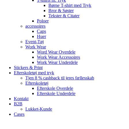
T-shirts m. Tryk
Børne T-shirt med Tryk
Bror & Søster
Tekster & Citater
Poloer
accessoires
Caps
Huer
Event-Tøj
Work Wear
Word Wear Overdele
Work Wear Accessoires
Work Wear Underdele
Stickers & Print
Efterskoletøj med tryk
Tjen 8 % cashback til jeres fællesskab
Efterskoletøj
Efterskole Overdele
Efterskole Underdele
Kontakt
B2B
Lukket-Kunde
Cases