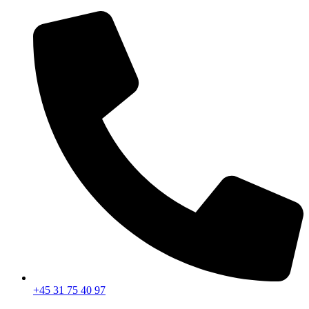
Videre
til
indhold
+45 31 75 40 97