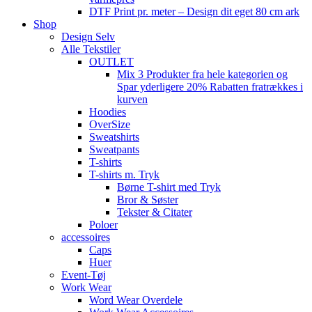
DTF Print pr. meter – Design dit eget 80 cm ark
Shop
Design Selv
Alle Tekstiler
OUTLET
Mix 3 Produkter fra hele kategorien og
Spar yderligere 20% Rabatten fratrækkes i
kurven
Hoodies
OverSize
Sweatshirts
Sweatpants
T-shirts
T-shirts m. Tryk
Børne T-shirt med Tryk
Bror & Søster
Tekster & Citater
Poloer
accessoires
Caps
Huer
Event-Tøj
Work Wear
Word Wear Overdele