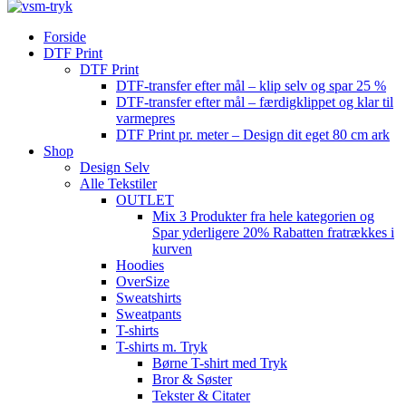
Forside
DTF Print
DTF Print
DTF-transfer efter mål – klip selv og spar 25 %
DTF-transfer efter mål – færdigklippet og klar til
varmepres
DTF Print pr. meter – Design dit eget 80 cm ark
Shop
Design Selv
Alle Tekstiler
OUTLET
Mix 3 Produkter fra hele kategorien og
Spar yderligere 20% Rabatten fratrækkes i
kurven
Hoodies
OverSize
Sweatshirts
Sweatpants
T-shirts
T-shirts m. Tryk
Børne T-shirt med Tryk
Bror & Søster
Tekster & Citater