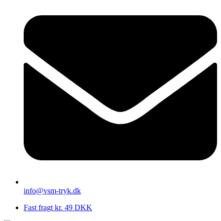
info@vsm-tryk.dk
Fast fragt kr. 49 DKK