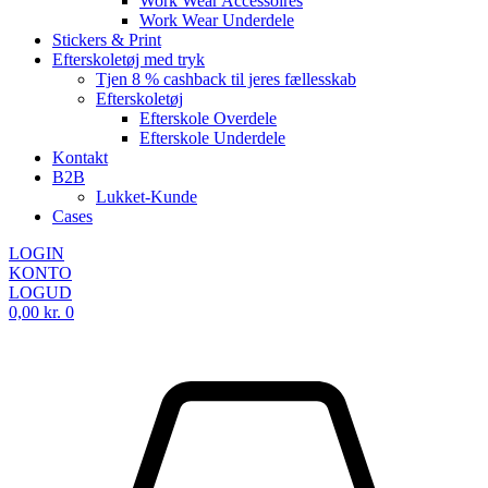
Work Wear Accessoires
Work Wear Underdele
Stickers & Print
Efterskoletøj med tryk
Tjen 8 % cashback til jeres fællesskab
Efterskoletøj
Efterskole Overdele
Efterskole Underdele
Kontakt
B2B
Lukket-Kunde
Cases
LOGIN
KONTO
LOGUD
0,00
kr.
0