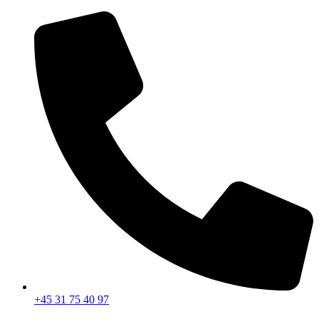
Videre
til
indhold
+45 31 75 40 97