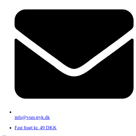
info@vsm-tryk.dk
Fast fragt kr. 49 DKK