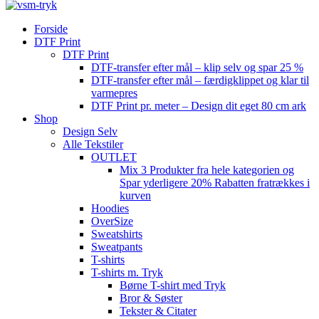
Forside
DTF Print
DTF Print
DTF-transfer efter mål – klip selv og spar 25 %
DTF-transfer efter mål – færdigklippet og klar til
varmepres
DTF Print pr. meter – Design dit eget 80 cm ark
Shop
Design Selv
Alle Tekstiler
OUTLET
Mix 3 Produkter fra hele kategorien og
Spar yderligere 20% Rabatten fratrækkes i
kurven
Hoodies
OverSize
Sweatshirts
Sweatpants
T-shirts
T-shirts m. Tryk
Børne T-shirt med Tryk
Bror & Søster
Tekster & Citater