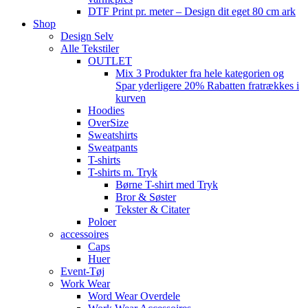
DTF Print pr. meter – Design dit eget 80 cm ark
Shop
Design Selv
Alle Tekstiler
OUTLET
Mix 3 Produkter fra hele kategorien og
Spar yderligere 20% Rabatten fratrækkes i
kurven
Hoodies
OverSize
Sweatshirts
Sweatpants
T-shirts
T-shirts m. Tryk
Børne T-shirt med Tryk
Bror & Søster
Tekster & Citater
Poloer
accessoires
Caps
Huer
Event-Tøj
Work Wear
Word Wear Overdele