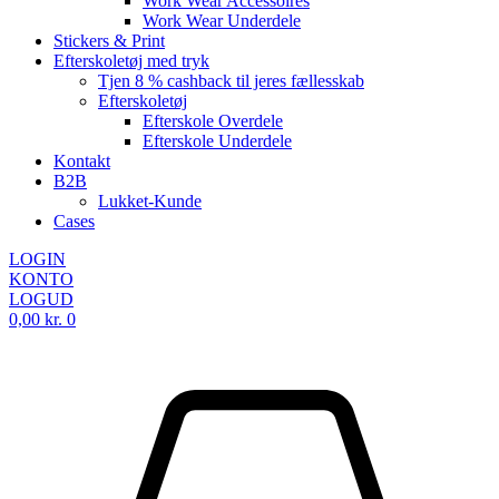
Work Wear Accessoires
Work Wear Underdele
Stickers & Print
Efterskoletøj med tryk
Tjen 8 % cashback til jeres fællesskab
Efterskoletøj
Efterskole Overdele
Efterskole Underdele
Kontakt
B2B
Lukket-Kunde
Cases
LOGIN
KONTO
LOGUD
0,00
kr.
0