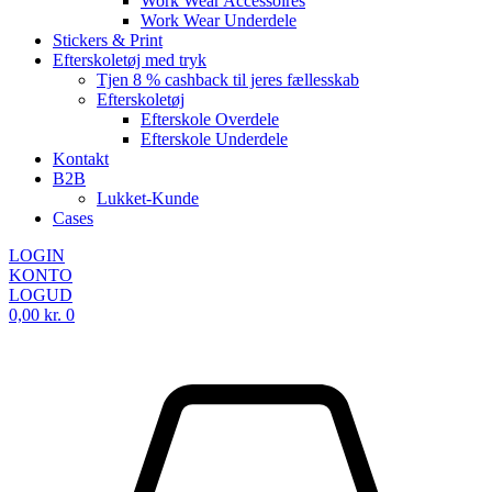
Work Wear Accessoires
Work Wear Underdele
Stickers & Print
Efterskoletøj med tryk
Tjen 8 % cashback til jeres fællesskab
Efterskoletøj
Efterskole Overdele
Efterskole Underdele
Kontakt
B2B
Lukket-Kunde
Cases
LOGIN
KONTO
LOGUD
0,00
kr.
0