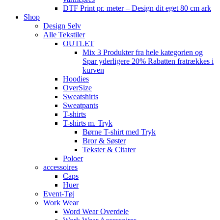
DTF Print pr. meter – Design dit eget 80 cm ark
Shop
Design Selv
Alle Tekstiler
OUTLET
Mix 3 Produkter fra hele kategorien og
Spar yderligere 20% Rabatten fratrækkes i
kurven
Hoodies
OverSize
Sweatshirts
Sweatpants
T-shirts
T-shirts m. Tryk
Børne T-shirt med Tryk
Bror & Søster
Tekster & Citater
Poloer
accessoires
Caps
Huer
Event-Tøj
Work Wear
Word Wear Overdele