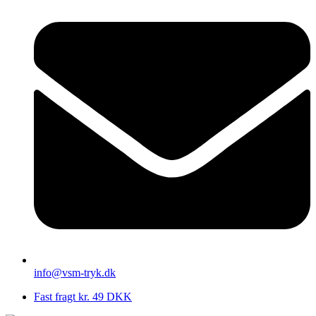
info@vsm-tryk.dk
Fast fragt kr. 49 DKK