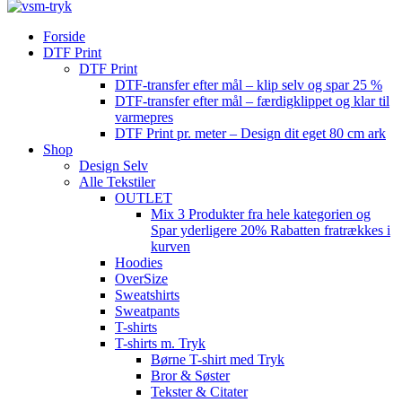
Forside
DTF Print
DTF Print
DTF-transfer efter mål – klip selv og spar 25 %
DTF-transfer efter mål – færdigklippet og klar til
varmepres
DTF Print pr. meter – Design dit eget 80 cm ark
Shop
Design Selv
Alle Tekstiler
OUTLET
Mix 3 Produkter fra hele kategorien og
Spar yderligere 20% Rabatten fratrækkes i
kurven
Hoodies
OverSize
Sweatshirts
Sweatpants
T-shirts
T-shirts m. Tryk
Børne T-shirt med Tryk
Bror & Søster
Tekster & Citater