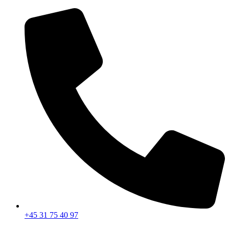
Videre
til
indhold
+45 31 75 40 97