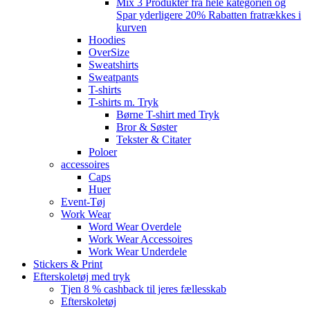
Mix 3 Produkter fra hele kategorien og
Spar yderligere 20% Rabatten fratrækkes i
kurven
Hoodies
OverSize
Sweatshirts
Sweatpants
T-shirts
T-shirts m. Tryk
Børne T-shirt med Tryk
Bror & Søster
Tekster & Citater
Poloer
accessoires
Caps
Huer
Event-Tøj
Work Wear
Word Wear Overdele
Work Wear Accessoires
Work Wear Underdele
Stickers & Print
Efterskoletøj med tryk
Tjen 8 % cashback til jeres fællesskab
Efterskoletøj