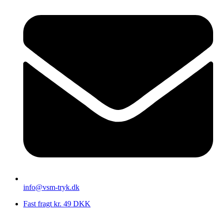
info@vsm-tryk.dk
Fast fragt kr. 49 DKK