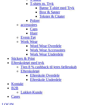
T-shirts m. Tryk
Børne T-shirt med Tryk
Bror & Søster
Tekster & Citater
Poloer
accessoires
Caps
Huer
Event-Tøj
Work Wear
Word Wear Overdele
Work Wear Accessoires
Work Wear Underdele
Stickers & Print
Efterskoletøj med tryk
Tjen 8 % cashback til jeres fællesskab
Efterskoletøj
Efterskole Overdele
Efterskole Underdele
Kontakt
B2B
Lukket-Kunde
Cases
LOGIN