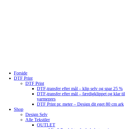
Forside
DTF Print
DTF Print
DTF-transfer efter mål – klip selv og spar 25 %
DTF-transfer efter mål – færdigklippet og klar til
varmepres
DTF Print pr. meter – Design dit eget 80 cm ark
Shop
Design Selv
Alle Tekstiler
OUTLET