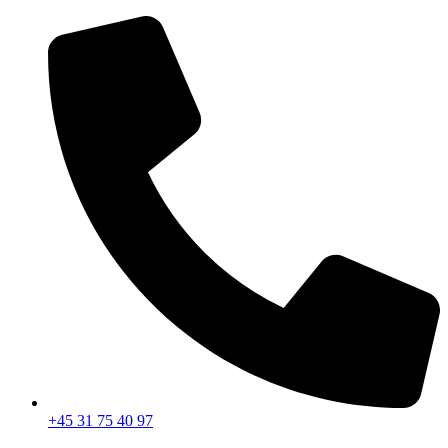
Videre
til
indhold
+45 31 75 40 97