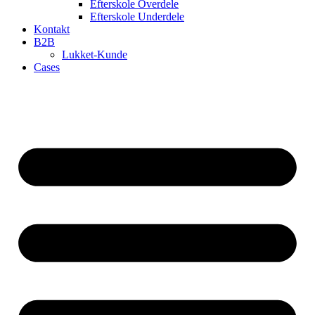
Efterskole Overdele
Efterskole Underdele
Kontakt
B2B
Lukket-Kunde
Cases