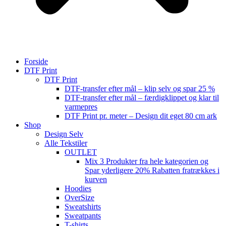
Forside
DTF Print
DTF Print
DTF-transfer efter mål – klip selv og spar 25 %
DTF-transfer efter mål – færdigklippet og klar til
varmepres
DTF Print pr. meter – Design dit eget 80 cm ark
Shop
Design Selv
Alle Tekstiler
OUTLET
Mix 3 Produkter fra hele kategorien og
Spar yderligere 20% Rabatten fratrækkes i
kurven
Hoodies
OverSize
Sweatshirts
Sweatpants
T-shirts