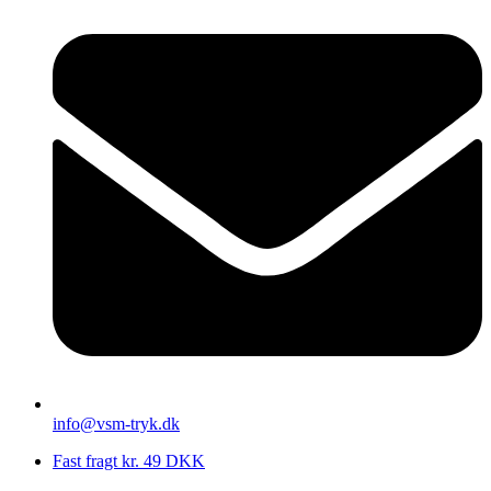
info@vsm-tryk.dk
Fast fragt kr. 49 DKK