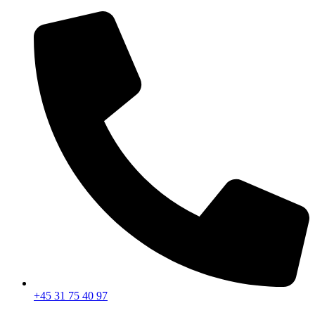
Videre
til
indhold
+45 31 75 40 97