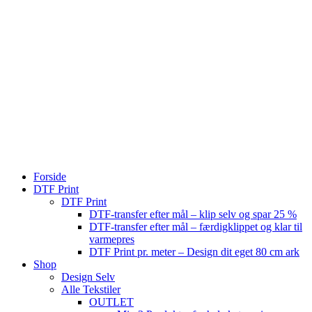
Forside
DTF Print
DTF Print
DTF-transfer efter mål – klip selv og spar 25 %
DTF-transfer efter mål – færdigklippet og klar til
varmepres
DTF Print pr. meter – Design dit eget 80 cm ark
Shop
Design Selv
Alle Tekstiler
OUTLET