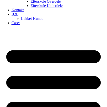
Efterskole Overdele
Efterskole Underdele
Kontakt
B2B
Lukket-Kunde
Cases