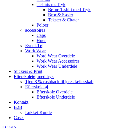
T-shirts m. Tryk
Børne T-shirt med Tryk
Bror & Søster
Tekster & Citater
Poloer
accessoires
Caps
Huer
Event-Tøj
Work Wear
Word Wear Overdele
Work Wear Accessoires
Work Wear Underdele
Stickers & Print
Efterskoletøj med tryk
Tjen 8 % cashback til jeres fællesskab
Efterskoletøj
Efterskole Overdele
Efterskole Underdele
Kontakt
B2B
Lukket-Kunde
Cases
LOGIN