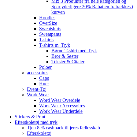
Mix 3 Produkter fra hele kategorien og
Spar yderligere 20% Rabatten fratrækkes i
kurven
Hoodies
OverSize
Sweatshirts
Sweatpants
T-shirts
T-shirts m. Tryk
Børne T-shirt med Tryk
Bror & Søster
Tekster & Citater
Poloer
accessoires
Caps
Huer
Event-Tøj
Work Wear
Word Wear Overdele
Work Wear Accessoires
Work Wear Underdele
Stickers & Print
Efterskoletøj med tryk
Tjen 8 % cashback til jeres fællesskab
Efterskoletøj