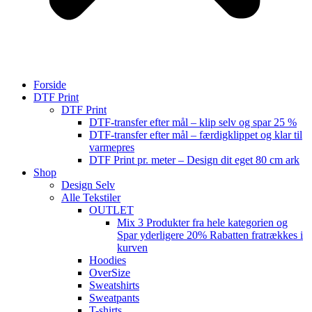
Forside
DTF Print
DTF Print
DTF-transfer efter mål – klip selv og spar 25 %
DTF-transfer efter mål – færdigklippet og klar til
varmepres
DTF Print pr. meter – Design dit eget 80 cm ark
Shop
Design Selv
Alle Tekstiler
OUTLET
Mix 3 Produkter fra hele kategorien og
Spar yderligere 20% Rabatten fratrækkes i
kurven
Hoodies
OverSize
Sweatshirts
Sweatpants
T-shirts