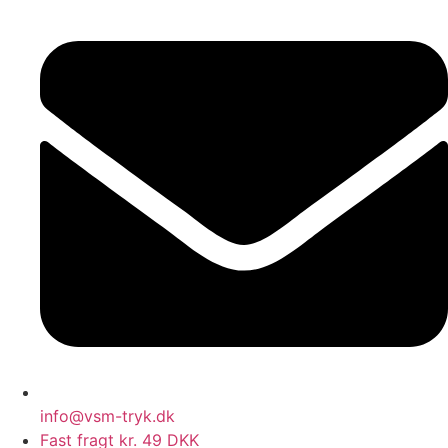
info@vsm-tryk.dk
Fast fragt kr. 49 DKK