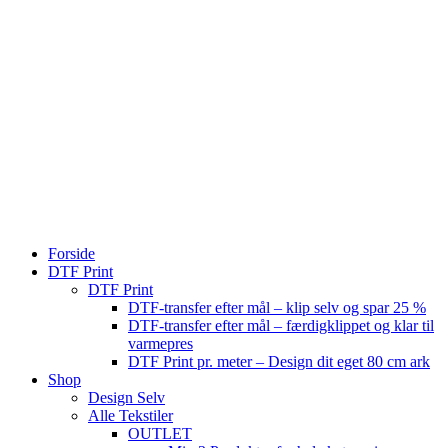
Forside
DTF Print
DTF Print
DTF-transfer efter mål – klip selv og spar 25 %
DTF-transfer efter mål – færdigklippet og klar til
varmepres
DTF Print pr. meter – Design dit eget 80 cm ark
Shop
Design Selv
Alle Tekstiler
OUTLET