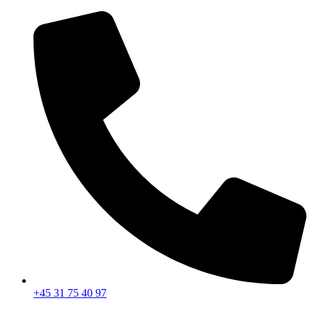
Videre
til
indhold
+45 31 75 40 97