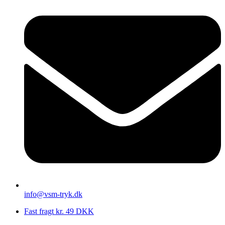
info@vsm-tryk.dk
Fast fragt kr. 49 DKK