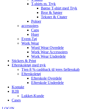
T-shirts m. Tryk
Børne T-shirt med Tryk
Bror & Søster
Tekster & Citater
Poloer
accessoires
Caps
Huer
Event-Tøj
Work Wear
Word Wear Overdele
Work Wear Accessoires
Work Wear Underdele
Stickers & Print
Efterskoletøj med tryk
Tjen 8 % cashback til jeres fællesskab
Efterskoletøj
Efterskole Overdele
Efterskole Underdele
Kontakt
B2B
Lukket-Kunde
Cases
LOGIN