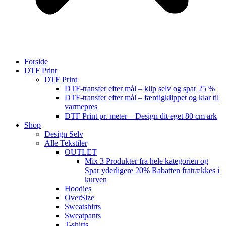
Forside
DTF Print
DTF Print
DTF-transfer efter mål – klip selv og spar 25 %
DTF-transfer efter mål – færdigklippet og klar til
varmepres
DTF Print pr. meter – Design dit eget 80 cm ark
Shop
Design Selv
Alle Tekstiler
OUTLET
Mix 3 Produkter fra hele kategorien og
Spar yderligere 20% Rabatten fratrækkes i
kurven
Hoodies
OverSize
Sweatshirts
Sweatpants
T-shirts