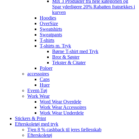
Mix 3 Produkter fra hele kategorien og
Spar yderligere 20% Rabatten fratrækkes i
kurven
Hoodies
OverSize
Sweatshirts
Sweatpants
T-shirts
T-shirts m. Tryk
Børne T-shirt med Tryk
Bror & Søster
Tekster & Citater
Poloer
accessoires
Caps
Huer
Event-Tøj
Work Wear
Word Wear Overdele
Work Wear Accessoires
Work Wear Underdele
Stickers & Print
Efterskoletøj med tryk
Tjen 8 % cashback til jeres fællesskab
Efterskoletøj