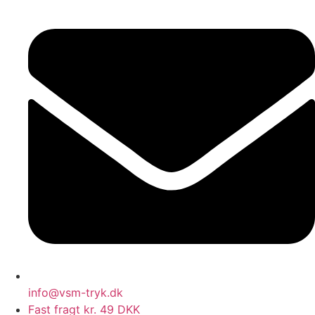
info@vsm-tryk.dk
Fast fragt kr. 49 DKK