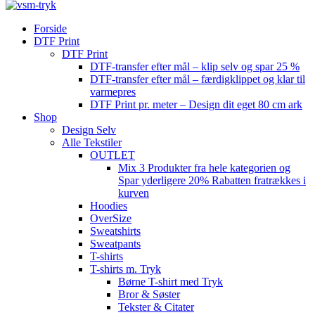
Forside
DTF Print
DTF Print
DTF-transfer efter mål – klip selv og spar 25 %
DTF-transfer efter mål – færdigklippet og klar til
varmepres
DTF Print pr. meter – Design dit eget 80 cm ark
Shop
Design Selv
Alle Tekstiler
OUTLET
Mix 3 Produkter fra hele kategorien og
Spar yderligere 20% Rabatten fratrækkes i
kurven
Hoodies
OverSize
Sweatshirts
Sweatpants
T-shirts
T-shirts m. Tryk
Børne T-shirt med Tryk
Bror & Søster
Tekster & Citater