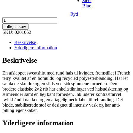
Steel
Blue
Ryd
Miami
PRO
Tilføj til kurv
Roundneck
SKU: 0201052
Women
antal
Beskrivelse
Yderligere information
Beskrivelse
En afslappet sweatshirt med rund hals til kvinder, fremstillet i French
terry-kvalitet af en bomulds- og recycled polyesterblanding. Har let
sænkede skuldre og en slids ved sidesømmene forneden. Den
bredere elastiske 2×2 rib har enkeltstikninger ved halsudskæring og
ærmeender samt en høj kant forneden. Inkluderer kontrastfarvet
twill-bånd i nakken og en aftagelig neck label til rebranding. Det
bløde, stabiliserede stof er designet til intensiv vask og har anti-
pilling-egenskaber.
Yderligere information