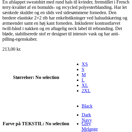
En afslappet sweatshirt med rund hals til kvinder, fremstillet i French
terry-kvalitet af en bomulds- og recycled polyesterblanding. Har let
sænkede skuldre og en slids ved sidesømmene forneden. Den
bredere elastiske 2×2 rib har enkeltstikninger ved halsudskæring og
ærmeender samt en høj kant forneden. Inkluderer kontrastfarvet
twill-bånd i nakken og en aftagelig neck label til rebranding. Det
bløde, stabiliserede stof er designet til intensiv vask og har anti-
pilling-egenskaber.
213,00
kr.
XS
S
M
Størrelser
:
No selection
L
XL
2XL
Black
Dark
Navy
Farve på TEKSTIL
:
No selection
Grey
Melange