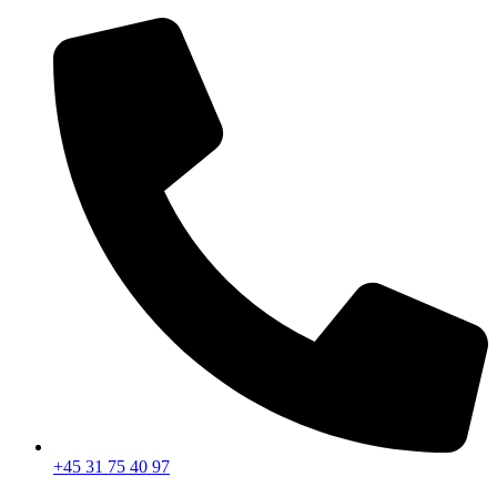
Videre
til
indhold
+45 31 75 40 97