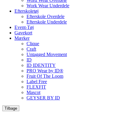
Word Wear Overdele
Work Wear Underdele
Efterskoletøj
Efterskole Overdele
Efterskole Underdele
Event-Tøj
Gavekort
Mærker
Clique
Craft
Untagged Movement
ID
ID IDENTITY
PRO Wear by ID®
Fruit Of The Loom
Label Free
FLEXFIT
Mascot
GEYSER BY ID
Tilbage