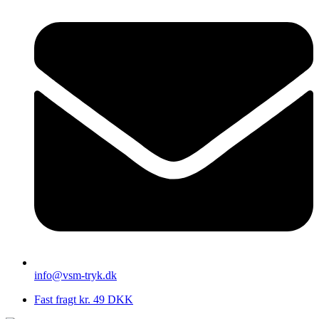
info@vsm-tryk.dk
Fast fragt kr. 49 DKK