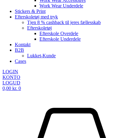
Work Wear Accessoires
Work Wear Underdele
Stickers & Print
Efterskoletøj med tryk
Tjen 8 % cashback til jeres fællesskab
Efterskoletøj
Efterskole Overdele
Efterskole Underdele
Kontakt
B2B
Lukket-Kunde
Cases
LOGIN
KONTO
LOGUD
0,00
kr.
0