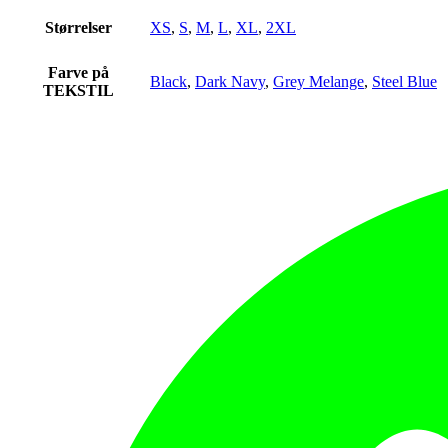
Størrelser
XS
,
S
,
M
,
L
,
XL
,
2XL
Farve på
Black
,
Dark Navy
,
Grey Melange
,
Steel Blue
TEKSTIL