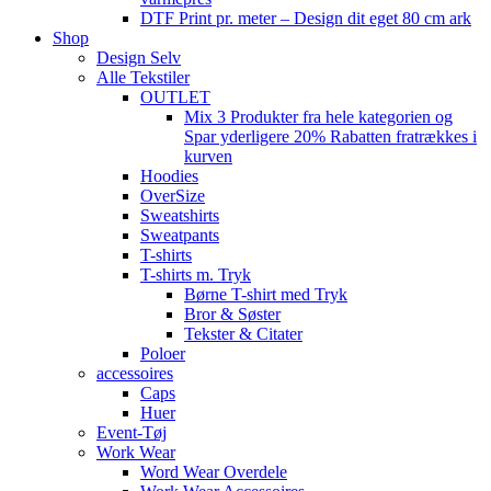
DTF Print pr. meter – Design dit eget 80 cm ark
Shop
Design Selv
Alle Tekstiler
OUTLET
Mix 3 Produkter fra hele kategorien og
Spar yderligere 20% Rabatten fratrækkes i
kurven
Hoodies
OverSize
Sweatshirts
Sweatpants
T-shirts
T-shirts m. Tryk
Børne T-shirt med Tryk
Bror & Søster
Tekster & Citater
Poloer
accessoires
Caps
Huer
Event-Tøj
Work Wear
Word Wear Overdele