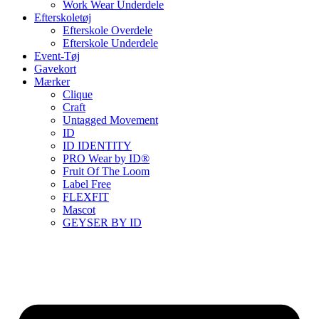
Work Wear Underdele
Efterskoletøj
Efterskole Overdele
Efterskole Underdele
Event-Tøj
Gavekort
Mærker
Clique
Craft
Untagged Movement
ID
ID IDENTITY
PRO Wear by ID®
Fruit Of The Loom
Label Free
FLEXFIT
Mascot
GEYSER BY ID