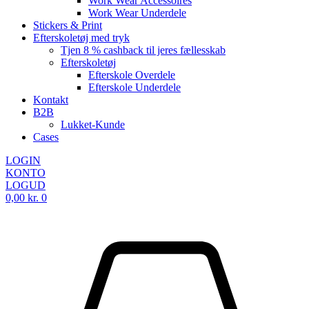
Work Wear Accessoires
Work Wear Underdele
Stickers & Print
Efterskoletøj med tryk
Tjen 8 % cashback til jeres fællesskab
Efterskoletøj
Efterskole Overdele
Efterskole Underdele
Kontakt
B2B
Lukket-Kunde
Cases
LOGIN
KONTO
LOGUD
0,00
kr.
0