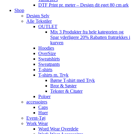
DTF Print pr. meter – Design dit eget 80 cm ark
Shop
Design Selv
Alle Tekstiler
OUTLET
Mix 3 Produkter fra hele kategorien og
Spar yderligere 20% Rabatten fratrækkes i
kurven
Hoodies
OverSize
Sweatshirts
Sweatpants
T-shirts
T-shirts m. Tryk
Børne T-shirt med Tryk
Bror & Søster
Tekster & Citater
Poloer
accessoires
Caps
Huer
Event-Tøj
Work Wear
Word Wear Overdele