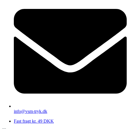
info@vsm-tryk.dk
Fast fragt kr. 49 DKK