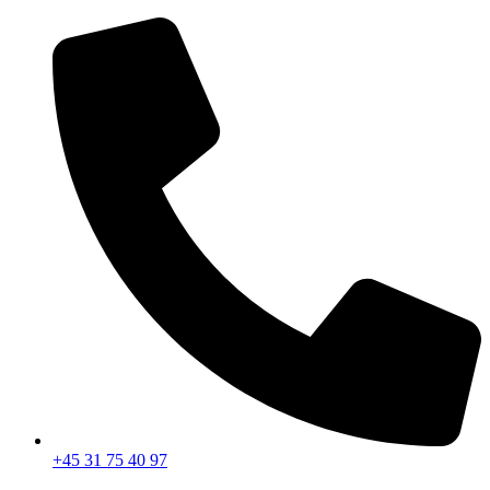
Videre
til
indhold
+45 31 75 40 97