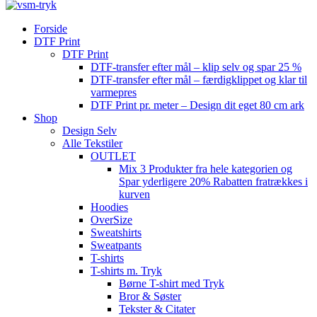
Forside
DTF Print
DTF Print
DTF-transfer efter mål – klip selv og spar 25 %
DTF-transfer efter mål – færdigklippet og klar til
varmepres
DTF Print pr. meter – Design dit eget 80 cm ark
Shop
Design Selv
Alle Tekstiler
OUTLET
Mix 3 Produkter fra hele kategorien og
Spar yderligere 20% Rabatten fratrækkes i
kurven
Hoodies
OverSize
Sweatshirts
Sweatpants
T-shirts
T-shirts m. Tryk
Børne T-shirt med Tryk
Bror & Søster
Tekster & Citater