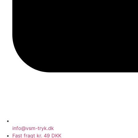
info@vsm-tryk.dk
Fast fragt kr. 49 DKK