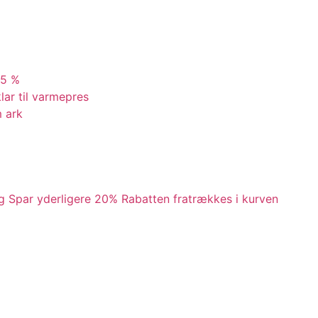
25 %
lar til varmepres
m ark
og Spar yderligere 20% Rabatten fratrækkes i kurven